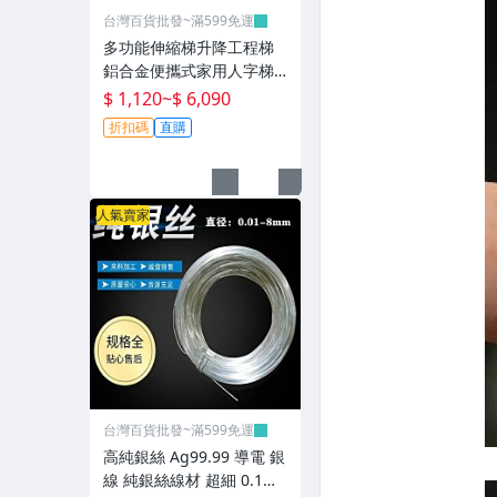
台灣百貨批發~滿599免運
多功能伸縮梯升降工程梯
鋁合金便攜式家用人字梯
直梯不銹鋼折疊梯~T0730
$ 1,120
~
$ 6,090
折扣碼
直購
人氣賣家
台灣百貨批發~滿599免運
高純銀絲 Ag99.99 導電 銀
線 純銀絲線材 超細 0.1m