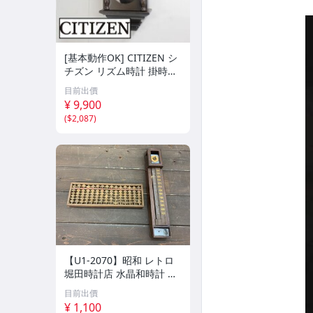
[基本動作OK] CITIZEN シ
チズン リズム時計 掛時計
柱時計 置時計 電池式 ビン
目前出價
テージ アンティーク レト
¥ 9,900
ロ
(
$2,087
)
【U1-2070】昭和 レトロ
堀田時計店 水晶和時計 尺
時計 掛け 木製 そろばん
目前出價
アンティーク 雑貨まとめ
¥ 1,100