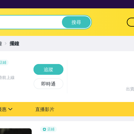
搜尋
鐘
擺鐘
店鋪
追蹤
時前上線
即時通
出
優惠
直播影片
sign
店鋪