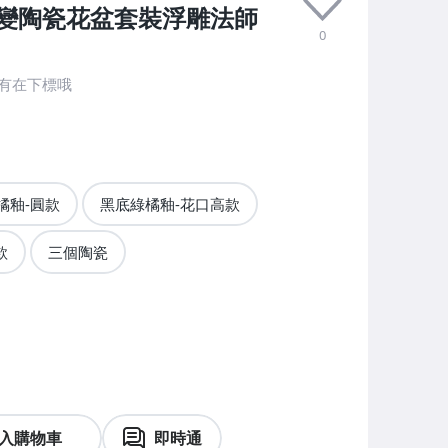
變陶瓷花盆套裝浮雕法師
0
有在下標哦
橘釉-圓款
黑底綠橘釉-花口高款
款
三個陶瓷
入購物車
即時通