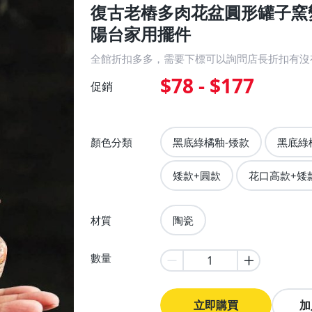
復古老樁多肉花盆圓形罐子窯
陽台家用擺件
全館折扣多多，需要下標可以詢問店長折扣有沒
$78 - $177
促銷
顏色分類
黑底綠橘釉-矮款
黑底綠
矮款+圓款
花口高款+矮
材質
陶瓷
數量
立即購買
加