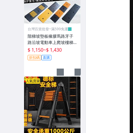
台灣百貨批發~滿599免運
階梯坡墊板橡膠馬路牙子
路沿坡電動車上爬坡樓梯
墊門檻緩衝墊~P0802
$ 1,150
~
$ 1,430
折扣碼
直購
人氣賣家