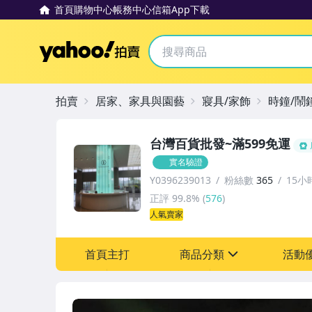
首頁
購物中心
帳務中心
信箱
App下載
Yahoo拍賣
拍賣
居家、家具與園藝
寢具/家飾
時鐘/鬧
台灣百貨批發~滿599免運
實名驗證
Y0396239013
粉絲數
365
15小
正評
99.8%
(
576
)
人氣賣家
首頁主打
商品分類
活動
sign
其它
[全店] 新品回饋