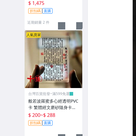
m 實驗科研
$ 1,475
折扣碼
直購
近期銷量 2 件
人氣賣家
台灣百貨批發~滿599免運
般若波羅蜜多心經透明PVC
卡 繁體經文磨砂隨身卡片~
T0721
$ 200
~
$ 288
折扣碼
直購