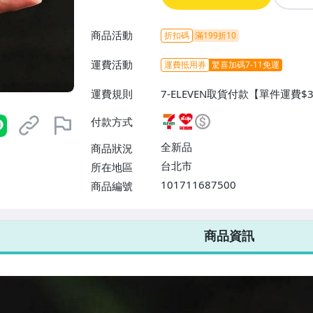
商品活動
折扣碼
滿199折10
運費活動
運費抵用券
驚喜加碼7-11免運
運費規則
7-ELEVEN取貨付款【單件運費$
萊爾富取貨付款【單件運費$60、
付款方式
配/貨運【單件運費$80、滿100
全新品
商品狀況
台北市
所在地區
101711687500
商品編號
7-ELEVEN 運費只要
38
元
不限金額、筆數，筆筆優惠無限次！
商品資訊