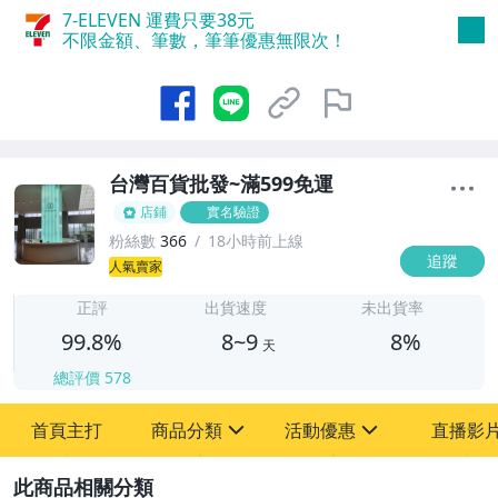
7-ELEVEN 運費只要
38
元
不限金額、筆數，筆筆優惠無限次！
台灣百貨批發~滿599免運
店鋪
實名驗證
粉絲數
366
18小時前上線
追蹤
8
人氣賣家
正評
出貨速度
未出貨率
99.8%
8~9
8%
天
總評價
578
首頁主打
商品分類
活動優惠
直播影
sign
sign
2
其它
[全店] 新品回饋