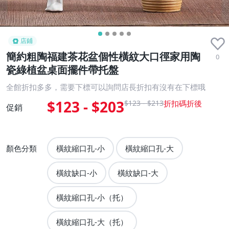
店鋪
簡約粗陶福建茶花盆個性橫紋大口徑家用陶
0
瓷綠植盆桌面擺件帶托盤
全館折扣多多，需要下標可以詢問店長折扣有沒有在下標哦
$123 - $203
$123 - $213
促銷
顏色分類
橫紋縮口孔-小
橫紋縮口孔-大
橫紋缺口-小
橫紋缺口-大
橫紋縮口孔-小（托）
橫紋縮口孔-大（托）