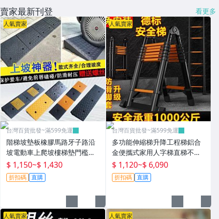
賣家最新刊登
看更多
人氣賣家
人氣賣家
台灣百貨批發~滿599免運
台灣百貨批發~滿599免運
階梯坡墊板橡膠馬路牙子路沿
多功能伸縮梯升降工程梯鋁合
坡電動車上爬坡樓梯墊門檻緩
金便攜式家用人字梯直梯不銹
衝墊~P0802
鋼折疊梯~T0730
$ 1,150
~
$ 1,430
$ 1,120
~
$ 6,090
折扣碼
直購
折扣碼
直購
人氣賣家
人氣賣家