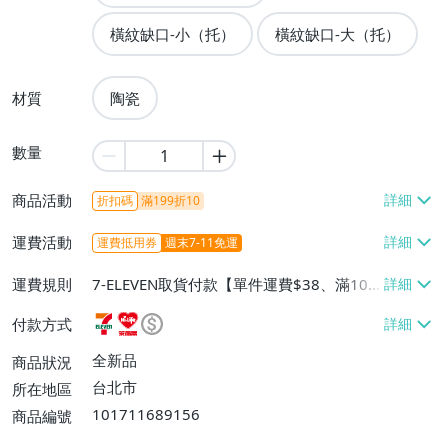
橫紋缺口-小（托）
橫紋缺口-大（托）
材質
陶瓷
數量
商品活動
折扣碼
滿199折10
運費活動
運費抵用券
週末7-11免運
運費規則
7-ELEVEN取貨付款【單件運費$38、滿100
件或消費滿$599免運費】、萊爾富取貨付
付款方式
款【單件運費$60、滿100件或消費滿$599
免運費】、宅配/貨運【單件運費$80、滿1
全新品
商品狀況
00件或消費滿$599免運費】
台北市
所在地區
101711689156
商品編號