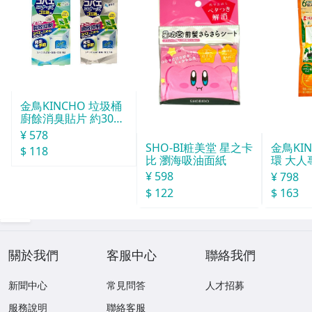
金鳥KINCHO 垃圾桶
廚餘消臭貼片 約30天
分
¥ 578
SHO-BI粧美堂 星之卡
金鳥KI
$ 118
比 瀏海吸油面紙
環 大人
¥ 598
¥ 798
$ 122
$ 163
關於我們
客服中心
聯絡我們
新聞中心
常見問答
人才招募
服務說明
聯絡客服