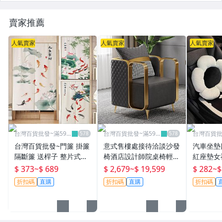
賣家推薦
人氣賣家
人氣賣家
人氣賣家
台灣百貨批發~滿599
台灣百貨批發~滿599
台灣百貨批
免運
免運
免運
台灣百貨批發~門簾 掛簾
意式售樓處接待洽談沙發
汽車坐墊
隔斷簾 送桿子 整片式門
椅酒店設計師院桌椅輕奢
紅座墊女
簾 分片式門簾中式九魚
休閑單人沙發
件套夏季
$ 373
~
$ 689
$ 2,679
~
$ 19,599
$ 282
~
$
圖荷花門簾臥室隔斷簾廚
百貨
折扣碼
直購
折扣碼
直購
折扣碼
房免打孔簾子家用衛生