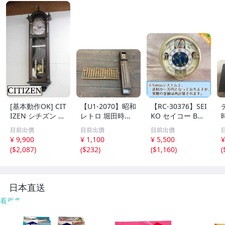
[基本動作OK] CIT
【U1-2070】昭和
【RC-30376】SEI
IZEN シチズン リ
レトロ 堀田時計
KO セイコー BC1
ズム時計 掛時計
店 水晶和時計 尺
10G 壁掛け時計
目前出價
目前出價
目前出價
柱時計 置時計 電
時計 掛け 木製 そ
からくり時計 Wa
¥ 9,900
¥ 1,100
¥ 5,500
¥
池式 ビンテージ
ろばん アンティ
ve Symphony ウ
(
$2,087
)
(
$232
)
(
$1,160
)
(
アンティーク レ
ーク 雑貨まとめ
ェーブシンフォニ
トロ
ジャンク含 東京
ー 現状品 送料1,6
引取可【千円市
00円【千円市
場】
場】
日本直送
看更多