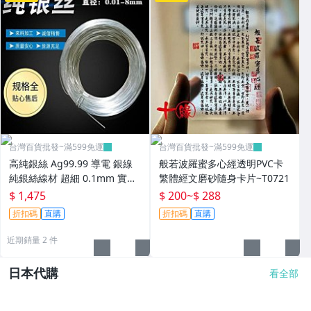
台灣百貨批發~滿599免運
台灣百貨批發~滿599免運
高純銀絲 Ag99.99 導電 銀線
般若波羅蜜多心經透明PVC卡
純銀絲線材 超細 0.1mm 實驗
繁體經文磨砂隨身卡片~T0721
科研
$ 1,475
$ 200
~
$ 288
折扣碼
直購
折扣碼
直購
近期銷量 2 件
日本代購
看全部