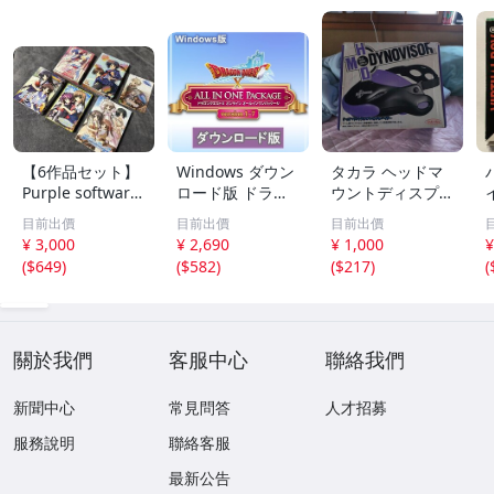
【6作品セット】
Windows ダウン
タカラ ヘッドマ
Purple software
ロード版 ドラゴ
ウントディスプレ
パープルソフトウ
ンクエストX オ
イ ダイノバイザ
目前出價
目前出價
目前出價
ェア 夏色小町 夏
ンライン オール
ー 箱付きジャン
¥ 3,000
¥ 2,690
¥ 1,000
¥
恋 秋色恋華 初恋
インワンパッケー
ク品としてお願い
(
$649
)
(
$582
)
(
$217
)
(
サクラメント 天
ジ version 1-7
致します！
使のたまご 夏に
奏でる僕らの詩 P
C
關於我們
客服中心
聯絡我們
新聞中心
常見問答
人才招募
服務說明
聯絡客服
最新公告