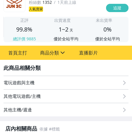
粉絲數
1352
1天前上線
追蹤
人氣賣家
1
正評
出貨速度
未出貨率
99.8%
1~2
0%
天
總評價
9885
優於全站平均
優於全站平均
首頁主打
商品分類
直播影片
sign
2
圖書/影音/文具
電玩遊戲與主機
手機、配件與通訊
其他電玩遊戲/主機
汽機車精品百貨
其他主機/週邊
居家、家具與園藝
店內相關商品
玩具、模型與公仔