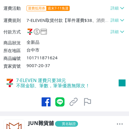
運費活動
運費抵用券
週末7-11免運
運費規則
7-ELEVEN取貨付款【單件運費$38、消費滿
$5000免運費】、7-ELEVEN取貨不付款
付款方式
【單件運費$38、消費滿$5000免運費】、
宅配/貨運【單件運費$80、消費滿$5000免
全新品
商品狀況
運費】、郵局掛號【單件運費$60、消費滿
台中市
所在地區
$5000免運費】
101711871624
商品編號
9007-20-37
賣家貨號
7-ELEVEN 運費只要
38
元
不限金額、筆數，筆筆優惠無限次！
JUN雜貨舖
實名驗證