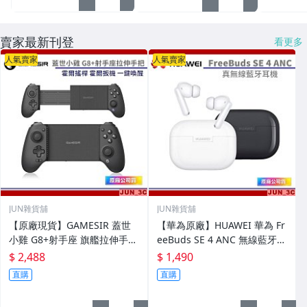
賣家最新刊登
看更多
人氣賣家
人氣賣家
JUN雜貨舖
JUN雜貨舖
【原廠現貨】GAMESIR 蓋世
【華為原廠】HUAWEI 華為 Fr
小雞 G8+射手座 旗艦拉伸手把
eeBuds SE 4 ANC 無線藍牙耳
霍爾搖桿 霍爾扳機 一鍵喚醒
機 無線耳機 藍牙耳機 防水 AN
$ 2,488
$ 1,490
平板 SWITCH 搖桿
C降噪
直購
直購