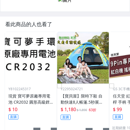
看此商品的人也看了
Y8102245317
Y2295024721
GS 3C
現貨 寶可夢原廠專用電
【寶貝屋】限時下殺 自
任天堂 紅
池 CR2032 圓形高級鋰
動快速8人帳篷.5秒展開
桿 手柄 
電池 一顆 10 元
完成八人帳蓬.露營戶外
n專用 
$ 10
$ 1,180
$ 99
63折
$ 1,890
登山帳棚.懶人帳篷.老手.
莉 雪人
直購
直購
直購
新手帳篷 六角摺疊
戲適用
近期銷量 1