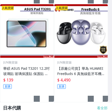
人氣賣家
人氣賣家
JUN雜貨舖
JUN雜貨舖
華碩 ASUS Pad T3201 12.2吋
【原廠公司貨】華為 HUAWEI
玻璃貼 玻璃保護貼 保護貼 螢
FreeBuds 6 真無線藍牙耳機
幕貼 螢幕保護貼
無線耳機 藍牙耳機 降噪耳機
$ 139
$ 4,490
直購
直購
日本代購
看全部