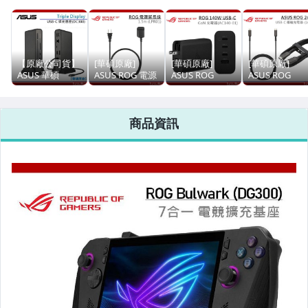
美容保養與彩妝
家電與影音視聽
【原廠公司貨】
[華碩原廠]
[華碩原廠]
[華碩原廠]
ASUS 華碩
ASUS ROG 電源
ASUS ROG
ASUS ROG
電腦、平板與周邊
Triple Display
延長線 1.5m
140W USB-C
240W USB-C 
USB-C 擴充基座
(LPR01) ROG
GaN 充電器
輸充電線 LCR5
美食與地方特產
DC300 USB-C
ALLY 電源延長
(AC140-01) 附充
1.5m 傳輸線 充
商品資訊
Dock
線 充電延長線
電線 Ally 充電器
電線 ALLY 充電
相機、攝影與周邊
運動、戶外與休閒
電玩遊戲與主機