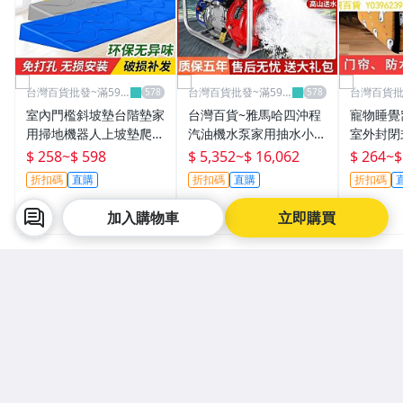
台灣百貨批發~滿599
台灣百貨批發~滿599
台灣百貨批
免運
免運
免運
室內門檻斜坡墊台階墊家
台灣百貨~雅馬哈四沖程
寵物睡覺
用掃地機器人上坡墊爬坡
汽油機水泵家用抽水小型
室外封閉
墊門坎台階斜坡板
自吸二沖程攜帶式灌溉抽
貓戶外窩
$ 258
~
$ 598
$ 5,352
~
$ 16,062
$ 264
~
$
水機
狗窩寵物
折扣碼
直購
折扣碼
直購
折扣碼
加入購物車
立即購買
賣家最新刊登
看更多
人氣賣家
人氣賣家