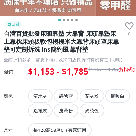
店鋪
台灣百貨批發床頭靠墊 大靠背 床頭靠墊床
0
上靠枕床頭板軟包榻榻米大靠背床頭罩床靠
墊可定制拆洗 ins簡約風 靠背墊
全館折扣多多，需要下標可以詢問店長折扣有沒有在下標哦
$1,153 - $1,785
$1,163 - $1,795
促銷
顏色
清水灰
靜謐藍
菸灰粉
鵝暖白
迷霧灰
皮藕粉
奶茶色
尺寸
長120高58厚6（有床頭用