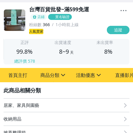
台灣百貨批發~滿599免運
店鋪
實名驗證
粉絲數
366
1小時前上線
追蹤
8
人氣賣家
正評
出貨速度
未出貨率
99.8%
8~9
8%
天
總評價
578
首頁主打
商品分類
活動優惠
直播影
sign
sign
2
其它
[全店] 新品回饋
居家、家具與園藝
收納用品
掀蓋整理箱