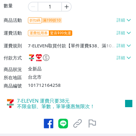
數量
商品活動
折扣碼
滿199折10
運費活動
運費抵用券
驚喜$99免運
運費規則
7-ELEVEN取貨付款【單件運費$38、滿100
件或消費滿$599免運費】、萊爾富取貨付
付款方式
款【單件運費$60、滿100件或消費滿$599
免運費】、宅配/貨運【單件運費$80、滿1
全新品
商品狀況
00件或消費滿$599免運費】
台北市
所在地區
101712164258
商品編號
7-ELEVEN 運費只要
38
元
不限金額、筆數，筆筆優惠無限次！