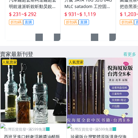
明銳速派昕銳昕動昊銳晶
MLC satadom 工控固態
把壺黑茶
銳柯米克Yeti汽車金屬男
DOM 瘦客子~台灣百貨
具陶壺泡
$ 231
~
$ 292
$ 931
~
$ 1,119
$ 1,203
殼扣台灣百貨批發
折扣碼
直購
折扣碼
直購
折扣碼
賣家最新刊登
看更多
人氣賣家
人氣賣家
台灣百貨批發~滿599免運
台灣百貨批發~滿599免運
西班牙進口輕奢浮雕醬油醋瓶
珍藏版台灣繁體原版漢唐倪海