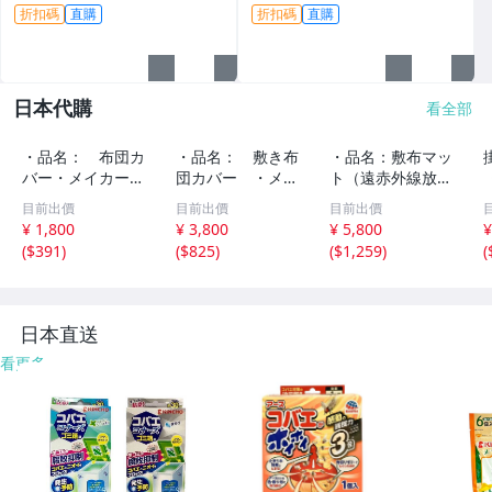
折扣碼
直購
折扣碼
直購
日本代購
看全部
・品名： 布団カ
・品名： 敷き布
・品名：敷布マッ
バー・メイカー:
団カバー ・メイ
ト（遠赤外線放射
日清紡 ・素
カー: 日本ビネ
わた）・素材：
目前出價
目前出價
目前出價
材：ポリエステ
ガーボトラーズ・
綿 グラウンド
¥ 1,800
¥ 3,800
¥ 5,800
¥
ル・NO-R6-10-5.
NO-R6-10-5.8
ポリエステル・R
(
$391
)
(
$825
)
(
$1,259
)
(
8
6
日本直送
看更多