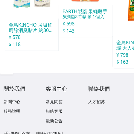
EARTH製藥 果蠅殺手
果蠅誘捕凝膠 1個入
¥ 698
金鳥KINCHO 垃圾桶
廚餘消臭貼片 約30天
$ 143
分
¥ 578
金鳥KI
$ 118
環 大人
¥ 798
$ 163
關於我們
客服中心
聯絡我們
新聞中心
常見問答
人才招募
服務說明
聯絡客服
最新公告