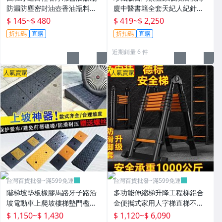
防漏防塵密封油壺香油瓶料酒
廈中醫書籍全套天紀人紀針灸
果汁瓶~
大成黃帝內經傷寒論金匱要略
$ 145
~
$ 480
$ 419
~
$ 2,250
神農本草經線裝皮面燙金~T08
折扣碼
直購
折扣碼
直購
08
近期銷量 6 件
人氣賣家
人氣賣家
台灣百貨批發~滿599免運
台灣百貨批發~滿599免運
階梯坡墊板橡膠馬路牙子路沿
多功能伸縮梯升降工程梯鋁合
坡電動車上爬坡樓梯墊門檻緩
金便攜式家用人字梯直梯不銹
衝墊~P0802
鋼折疊梯~T0730
$ 1,150
~
$ 1,430
$ 1,120
~
$ 6,090