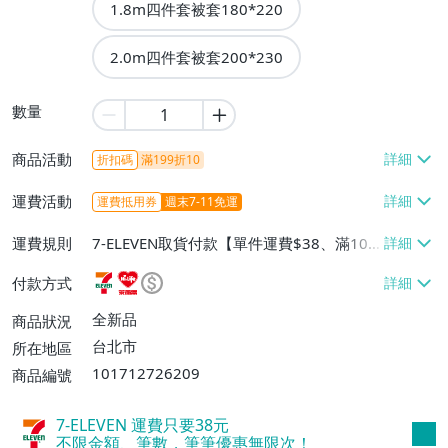
1.8m四件套被套180*220
2.0m四件套被套200*230
數量
商品活動
折扣碼
滿199折10
運費活動
運費抵用券
週末7-11免運
運費規則
7-ELEVEN取貨付款【單件運費$38、滿100
件或消費滿$599免運費】、萊爾富取貨付
付款方式
款【單件運費$60、滿100件或消費滿$599
免運費】、宅配/貨運【單件運費$80、滿1
全新品
商品狀況
00件或消費滿$599免運費】
台北市
所在地區
101712726209
商品編號
7-ELEVEN 運費只要
38
元
不限金額、筆數，筆筆優惠無限次！