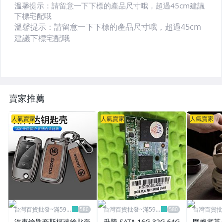
賣家推薦
人氣賣家
人氣賣家
人氣賣家
台灣百貨批發~滿599
台灣百貨批發~滿599
台灣百貨批
免運
免運
免運
汽車鑰匙套斯柯達鑰匙套
升騰 SATA 16G 32G 64G
圍爐煮茶