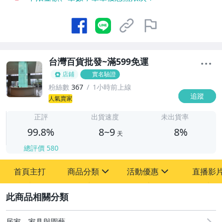
台灣百貨批發~滿599免運
店鋪
實名驗證
粉絲數
367
1小時前上線
追蹤
8
人氣賣家
正評
出貨速度
未出貨率
99.8%
8~9
8%
天
總評價
580
首頁主打
商品分類
活動優惠
直播影
sign
sign
2
其它
[全店] 新品回饋
居家、家具與園藝