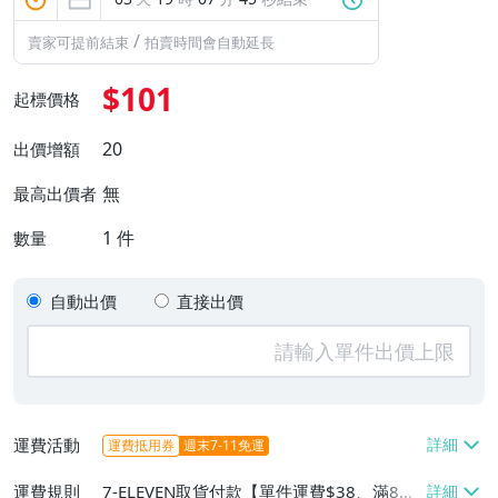
/
賣家可提前結束
拍賣時間會自動延長
$101
起標價格
20
出價增額
無
最高出價者
1
件
數量
自動出價
直接出價
運費活動
運費抵用券
週末7-11免運
運費規則
7-ELEVEN取貨付款【單件運費$38、滿8件