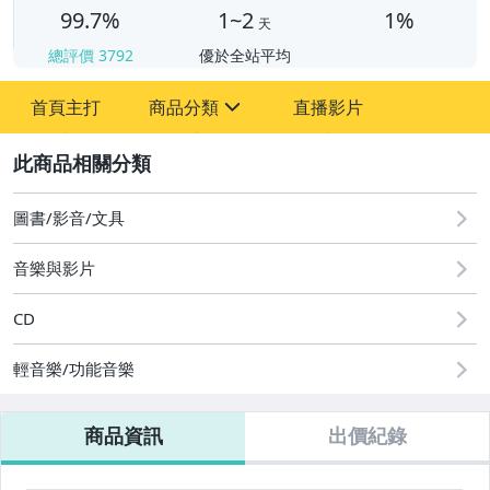
99.7%
1~2
1%
天
總評價
3792
優於全站平均
首頁主打
商品分類
直播影片
sign
2
其它
圖書/影音/文具
音樂與影片
CD
輕音樂/功能音樂
商品資訊
出價紀錄