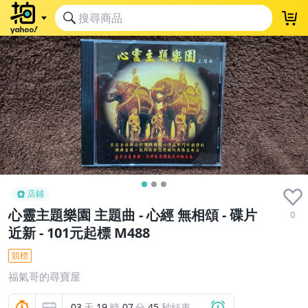
店鋪
心靈主題樂園 主題曲 - 心經 無相頌 - 碟片
0
近新 - 101元起標 M488
競標
福氣哥的尋寶屋
03
天
19
時
07
分
44
秒結束