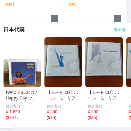
詞 - 201元起標 N
標 N
競標
競標
日本代購
看全部
IWAO 山口岩男 /
【ムード CD】ポ
【ムード CD】ポ
Happy Day ウク
ール・モーリア /
ール・モーリア /
レレ・アルバム
世界のロック・ポ
フレンチ・ポップ
目前出價
目前出價
目前出價
傑作 廃盤CD 稀少
ップス・ヒット集
ス集 雪が降る、
¥ 1,650
¥ 400
¥ 400
¥
品 帯付 ケツメイ
レット・イット・
シバの女王、愛の
(
$347
)
(
$85
)
(
$85
)
(
シ / Ryoji / 馬場
ビー、ヘイ・ジュ
休日、あなたのと
俊英 / 坂田学 / 西
ード、明日の架け
りこ 全20曲