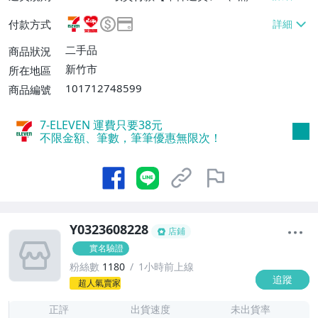
或消費滿$3000免運費】、萊爾富取貨付款
付款方式
【單件運費$60、消費滿$2000免運費】、
郵局掛號【單件運費$60、滿8件或消費滿
二手品
商品狀況
$3000免運費】
新竹市
所在地區
101712748599
商品編號
7-ELEVEN 運費只要
38
元
不限金額、筆數，筆筆優惠無限次！
Y0323608228
店鋪
實名驗證
粉絲數
1180
1小時前上線
追蹤
1
超人氣賣家
正評
出貨速度
未出貨率