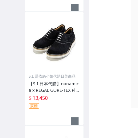
S.I. 喬依絲小姐代購日美商品
【S.I 日本代購】nanamic
a x REGAL GORE-TEX Plai
n Toe Shoes
$ 13,450
競標