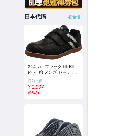
日本代購
看全部
26.5 cm ブラック HEIGI
(ヘイギ) メンズ セーフテ
ィーシューズ マジック 先
目前出價
芯入り スニーカー 作業靴
¥ 2,997
HG-151
(
$648
)