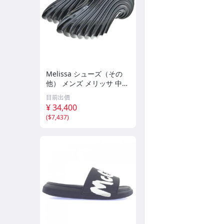
Melissa シューズ（その
他） メンズ メリッサ 中
古 古着
目前出價
¥ 34,400
(
$7,437
)