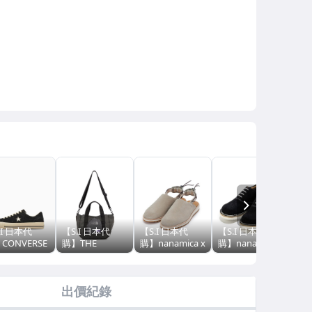
NEXT
.I 日本代
【S.I 日本代
【S.I 日本代
【S.I 日本代
【S
CONVERSE
購】THE
購】nanamica x
購】nanamica x
購】
an CLASSIC
NORTH FACE
SUICOKE
REGAL GORE-
PO
CANIZE
Purple Label
nanamica
TEX Plain Toe
SEN
 STAR
CORDURA
Exclusive FL
Shoes
SH
出價紀錄
D SUEDE
Nylon Shoulder
Slides
PA
Tote Bag