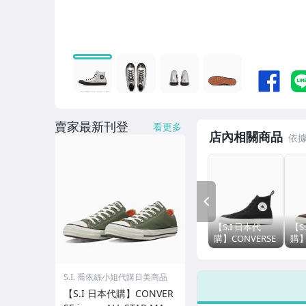
賣家最新刊登
看更多
店內相關商品
PREV
【S.I 日本代
【S
購】CONVERSE
購】
japan ALL STAR
jap
J HI MD 10
VUL
CXP
S.I. 喬依絲小姐代購日美商品
【S.I 日本代購】CONVER