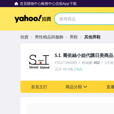
首頁
購物中心
帳務中心
信箱
App下載
Yahoo拍賣
拍賣
男性精品與服飾
男鞋
其他男鞋
S.I. 喬依絲小姐代購日美商品
Y3321566085
粉絲數
432
3天
正評
99.0%
(
102
)
首頁主打
商品分類
直
sign
男性精品與服飾