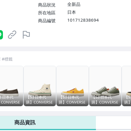
全新品
商品狀況
日本
所在地區
101712838694
商品編號
.I 日本代
【S.I 日本代
【S.I 日本代
【S.I 日本代
【S
CONVERSE
購】CONVERSE
購】CONVERSE
購】CONVERSE
購】
an CLASSIC
japan ALL STAR
japan CLASSIC
japan ALL STAR
jap
CANIZE
LGCY HI Ed
VULCANIZE
MANYLON OX
VUL
 LOAFER
Davis
ONE STAR
ONE
商品資訊
AGED SUEDE
AGE
AG