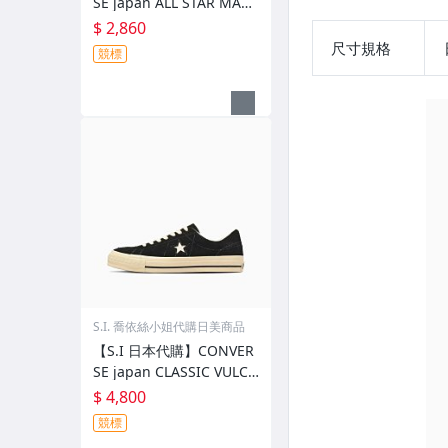
SE japan ALL STAR MAN
YLON OX
$ 2,860
尺寸規格
競標
S.I. 喬依絲小姐代購日美商品
【S.I 日本代購】CONVER
SE japan CLASSIC VULCA
NIZE ONE STAR AGED SU
$ 4,800
EDE AG
競標