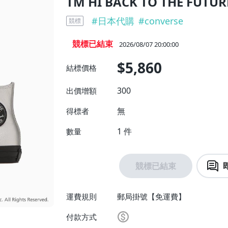
TM HI BACK TO THE FUTUR
#
日本代購
#
converse
競標
競標已結束
2026/08/07 20:00:00
$5,860
結標價格
300
出價增額
無
得標者
1
件
數量
競標已結束
運費規則
郵局掛號【免運費】
付款方式