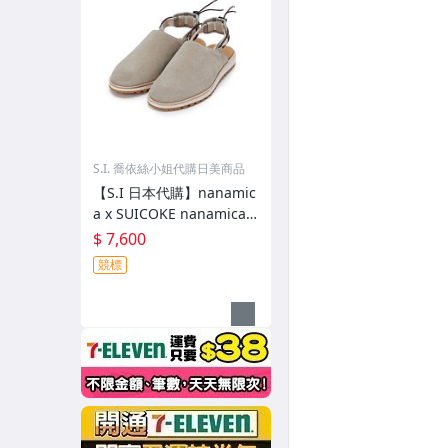
S.I. 喬依絲小姐代購日美商品
【S.I 日本代購】nanamic
a x SUICOKE nanamica E
xclusive FL Slides
$ 7,600
競標