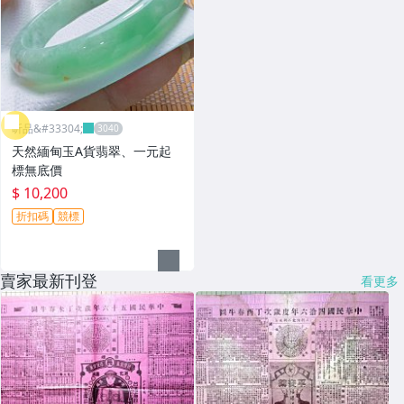
昕品&#33304;
天然緬甸玉A貨翡翠、一元起
標無底價
$ 10,200
折扣碼
競標
賣家最新刊登
看更多