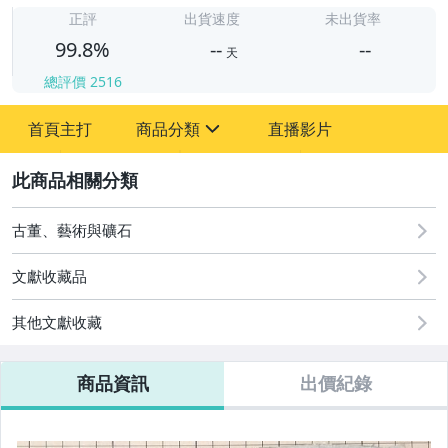
-
-
正評
出貨速度
未出貨率
99.8%
--
--
天
總評價
2516
-
首頁主打
商品分類
直播影片
-
sign
古董、藝術與礦石
2
偶像、球員卡與郵幣
古董、藝術與礦石
文獻收藏品
其他文獻收藏
商品資訊
出價紀錄