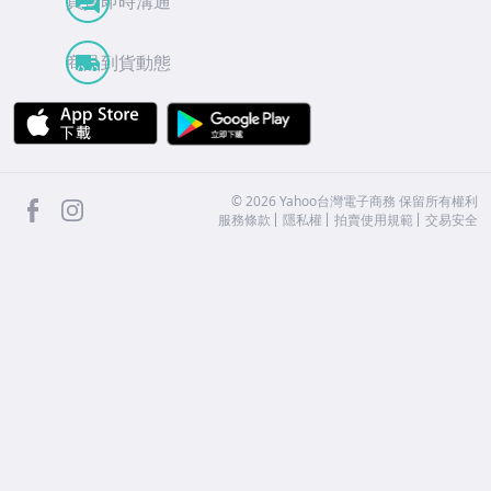
買賣即時溝通
商品到貨動態
APP Store
Google Play
facebook
Instagram
©
2026
Yahoo台灣電子商務 保留所有權利
服務條款
隱私權
拍賣使用規範
交易安全