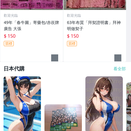
歡迎光臨
歡迎光臨
49年「春牛圖」寄藥包/赤崁牌
63年布質「拜契證明書」拜神
廣告 大張
明做契子
$ 150
$ 150
競標
競標
日本代購
看全部