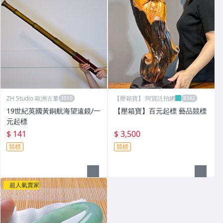
ZH Studio 歐洲古董
【壓箱寶】 阿寶託拍網
19世紀英國黃銅航海望遠鏡/一
【壓箱寶】百元起標 藝品競標
元起標
$ 141
$ 3,500
競標
競標
超人氣賣家