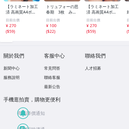
【ラミネート加工
トリュフォーの思
【ラミネート加工
済 高画質A4ポス
春期 3枚 みゆ
済 高画質A4ポス
ター】1583 AI美
き座 ジュリー
ター】1582 AI美
目前出價
目前出價
目前出價
女 イラスト ポス
デムソー ｋ
女 イラスト ポス
¥ 270
¥ 100
¥ 270
¥
ター セクシー か
ター セクシー か
(
$59
)
(
$22
)
(
$59
)
(
わいい 水着 下着
わいい 水着 下着
關於我們
客服中心
聯絡我們
新聞中心
常見問答
人才招募
服務說明
聯絡客服
最新公告
手機逛拍賣，購物更便利
商品降價通知