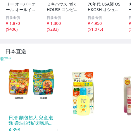
リー オーバーオ
ミキハウス miki
70年代 USA製 OS
ール オールイン
HOUSE コンビネ
HKOSH オシュコ
ワン 95cm
ゾン 100サイズ
シュ デニムオー
目前出價
目前出價
目前出價
男の子 子供服 ベ
バーオール イン
¥ 1,870
¥ 1,300
¥ 4,950
¥
ビー服 キッズ
ディゴブルー(キ
(
$406
)
(
$283
)
(
$1,075
)
(
ッズ 10)中古 古着
V9312
日本直送
看更多
日清 麵包超人 兒童泡
麵 醬油拉麵/味噌烏龍
麵 3包入
¥ 398