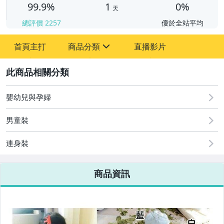
99.9%
1
0%
天
總評價
2257
優於全站平均
首頁主打
商品分類
直播影片
sign
2
嬰幼兒與孕婦
圖書/影音/文具
嬰幼兒與孕婦
手機、配件與通訊
男童裝
居家、家具與園藝
連身裝
男性精品與服飾
商品資訊
女裝與服飾配件
手錶與飾品配件
女包精品與女鞋