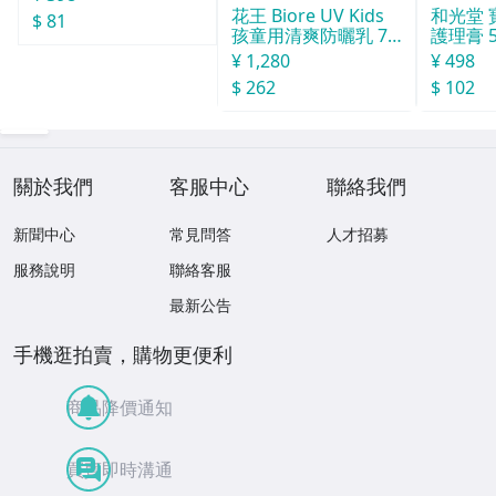
和光堂
花王 Biore UV Kids
$ 81
護理膏 
孩童用清爽防曬乳 70
ml
¥ 498
¥ 1,280
$ 102
$ 262
關於我們
客服中心
聯絡我們
新聞中心
常見問答
人才招募
服務說明
聯絡客服
最新公告
手機逛拍賣，購物更便利
商品降價通知
買賣即時溝通