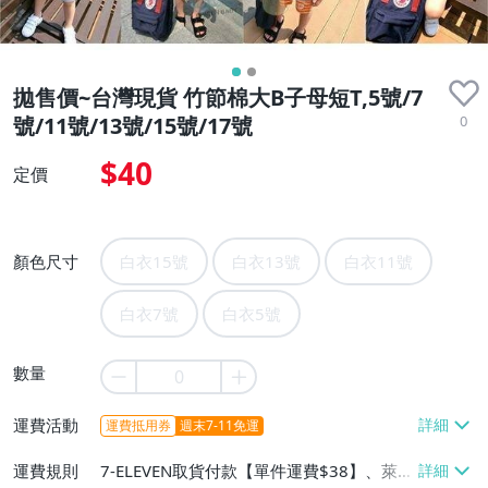
拋售價~台灣現貨 竹節棉大B子母短T,5號/7
0
號/11號/13號/15號/17號
$40
定價
顏色尺寸
白衣15號
白衣13號
白衣11號
白衣7號
白衣5號
數量
運費活動
運費抵用券
週末7-11免運
運費規則
7-ELEVEN取貨付款【單件運費$38】、萊爾