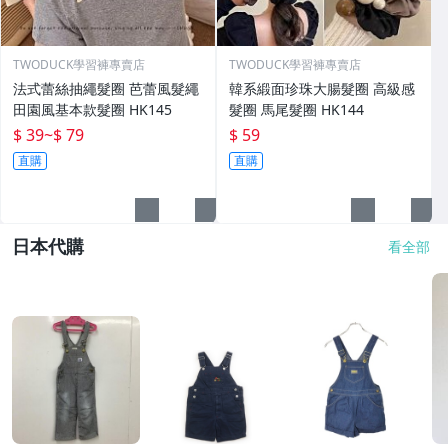
TWODUCK學習褲專賣店
TWODUCK學習褲專賣店
法式蕾絲抽繩髮圈 芭蕾風髮繩
韓系緞面珍珠大腸髮圈 高級感
田園風基本款髮圈 HK145
髮圈 馬尾髮圈 HK144
$ 39
~
$ 79
$ 59
直購
直購
日本代購
看全部