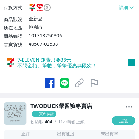
富取貨付款【單件運費$60、滿50件或消費
付款方式
滿$699免運費】、郵局掛號【單件運費$6
0、滿50件或消費滿$699免運費】
全新品
商品狀況
桃園市
所在地區
101713750306
商品編號
40507-02538
賣家貨號
7-ELEVEN 運費只要
38
元
不限金額、筆數，筆筆優惠無限次！
TWODUCK學習褲專賣店
實名驗證
追蹤
粉絲數
404
11小時前上線
1
正評
出貨速度
未出貨率