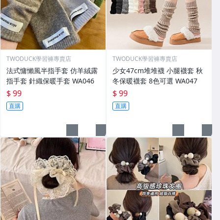
TWODUCK學習褲專賣店
TWODUCK學習褲專賣店
法式慵懶風半指手套 仿羊絨露
少女47cm堆堆襪 小腿襪套 秋
指手套 針織保暖手套 WA046
冬保暖襪套 8色可選 WA047
$ 99
$ 99
直購
直購