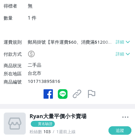
無
得標者
1
件
數量
運費規則
郵局掛號【單件運費$60、消費滿$1200免
運費】
付款方式
二手品
商品狀況
台北市
所在地區
101713895816
商品編號
Ryan大量平價小卡賣場
實名驗證
追蹤
粉絲數
103
1週前上線