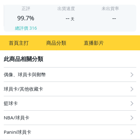
-
-
正評
出貨速度
未出貨率
99.7%
--
--
天
總評價
316
-
首頁主打
商品分類
直播影片
-
2
偶像、球員卡與郵幣
球員卡/其他收藏卡
籃球卡
NBA/球員卡
Panini球員卡