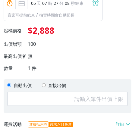
05
天
07
時
27
分
07
秒結束
/
賣家可提前結束
拍賣時間會自動延長
$2,888
起標價格
100
出價增額
無
最高出價者
1
件
數量
自動出價
直接出價
運費活動
運費抵用券
週末7-11免運