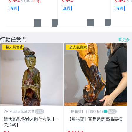
$ 650
$ 650
$ 450
65折
$ 1,000
$ 5
子畫 辦公室 居家 出國
卷軸畫 P1 風水有關係 A
牡丹畫 國
直購
直購
直購
送禮 正方形
B-5
cm宣紙畫
行動任意門
看更多
超人氣賣家
超人氣賣家
ZH Studio 歐洲古董
【壓箱寶】 阿寶託拍網
清代真品/彩繪木雕仕女像【一
【壓箱寶】百元起標 藝品競標
元起標】