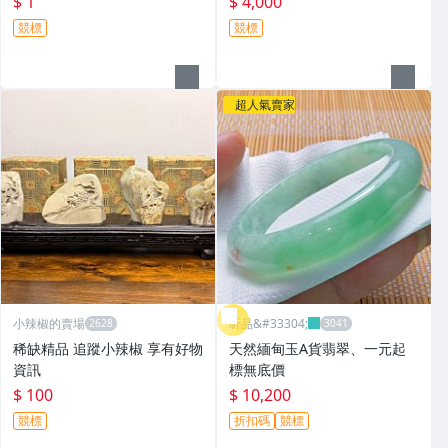
$ 1
$ 4,000
競標
競標
超人氣賣家
小辣椒的賣場
昕品&#33304;
稀缺精品 追蹤小辣椒 享有好物
天然緬甸玉A貨翡翠、一元起
資訊
標無底價
$ 100
$ 10,200
競標
折扣碼
競標