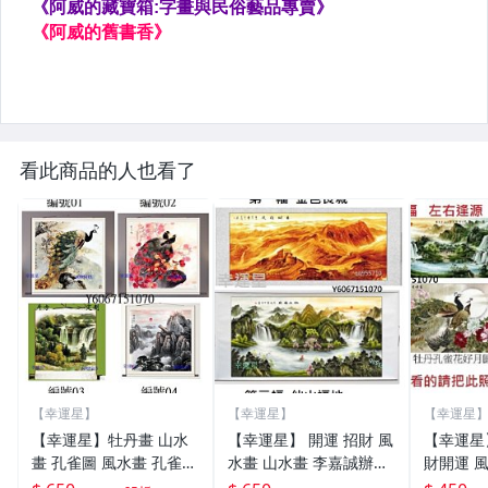
看此商品的人也看了
【幸運星】
【幸運星】
【幸運星
【幸運星】牡丹畫 山水
【幸運星】 開運 招財 風
【幸運星
畫 孔雀圖 風水畫 孔雀畫
水畫 山水畫 李嘉誠辦公
財開運 
絲綢畫 卷軸畫 九魚圖 竹
室同款 四尺國畫 聚寶盆
公室同款