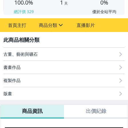
100.0%
1
0%
天
總評價
329
優於全站平均
首頁主打
商品分類
直播影片
sign
2
古董、藝術與礦石
圖書/影音/文具
古董、藝術與礦石
書畫作品
手機、配件與通訊
複製作品
美容保養與彩妝
版畫
電腦、平板與周邊
商品資訊
出價紀錄
運動、戶外與休閒
原創設計良品