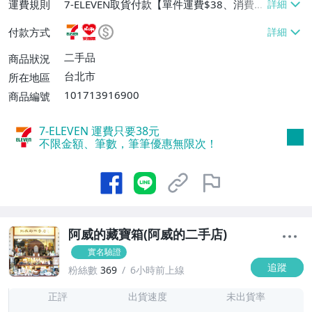
運費規則
7-ELEVEN取貨付款【單件運費$38、消費滿
$500免運費】、萊爾富取貨付款【單件運
付款方式
費$60、消費滿$500免運費】、郵局掛號
【單件運費$65、消費滿$500免運費】、面
二手品
商品狀況
交/自取/不寄送【免運費】
台北市
所在地區
101713916900
商品編號
7-ELEVEN 運費只要
38
元
不限金額、筆數，筆筆優惠無限次！
阿威的藏寶箱(阿威的二手店)
實名驗證
追蹤
粉絲數
369
6小時前上線
1
正評
出貨速度
未出貨率