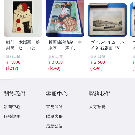
戦前 木版画 絵
版画錦絵情緒 中
ヴィルヘルム・ハ
封筒 ピエロと黒
原淳一 舞子、芸
イネ 石版画『Vie
猫 ポチ袋
子（戦前、戦後）
w of Uraga, Yed
e
目前出價
目前出價
目前出價
o Bay(江戸湾,浦
¥ 1,000
¥ 3,000
¥ 2,500
¥
賀の風景)』1856
(
$217
)
(
$649
)
(
$541
)
(
ペリー提督日本遠
征記より《真作》
kankando
關於我們
客服中心
聯絡我們
新聞中心
常見問答
人才招募
服務說明
聯絡客服
最新公告