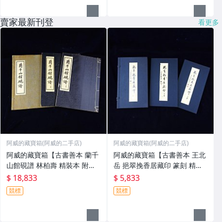
賣家最新刊登
看更多
阿威的藏寶箱(阿威的二手店)
阿威的藏寶箱(阿威的二手店)
阿威的藏寶箱【古書善本 蘭千
阿威的藏寶箱【古書善本 王北
山館硯譜 林柏壽 精裝本 附原
岳 挹翠挽香居藏印 篆刻 精裝
裝錦 盒及上下兩卷 五十六年初
本 附原裝錦盒及上下兩卷 八十
$ 18,833
$ 5,833
版上册(免運費) 硯台】品相優
四年初版 書籍】品相優 值得收
競標
競標
值得收藏
藏