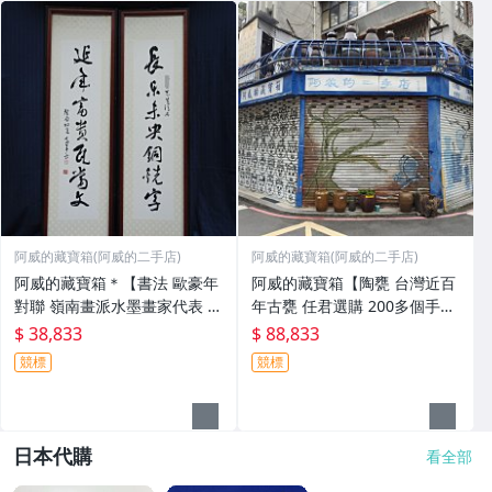
阿威的藏寶箱(阿威的二手店)
阿威的藏寶箱(阿威的二手店)
阿威的藏寶箱＊【書法 歐豪年
阿威的藏寶箱【陶甕 台灣近百
對聯 嶺南畫派水墨畫家代表 畫
年古甕 任君選購 200多個手工
心高110x24.5公分 秦孝儀譽為
老甕 陶茶壺 大水缸 醃菜甕 紅
$ 38,833
$ 88,833
(大宗師)認為他是嶺南畫派開宗
露酒甕 紹興酒甕 瓷甕 瓷器、
競標
競標
以來之詩書畫全能 名家書畫原
經典、舊物/擺飾 非金煉城】
作
品相優 值
日本代購
看全部