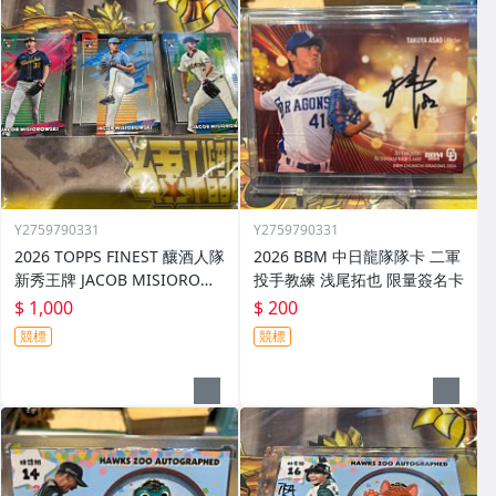
Y2759790331
Y2759790331
2026 TOPPS FINEST 釀酒人隊
2026 BBM 中日龍隊隊卡 二軍
新秀王牌 JACOB MISIOROWS
投手教練 浅尾拓也 限量簽名卡
KI 普卡SP.SSP一起賣
$ 1,000
$ 200
競標
競標