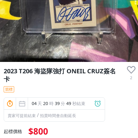
2023 T206 海盜隊強打 ONEIL CRUZ簽名
2
卡
競標
04
天
20
時
39
分
48
秒結束
/
賣家可提前結束
拍賣時間會自動延長
$800
起標價格