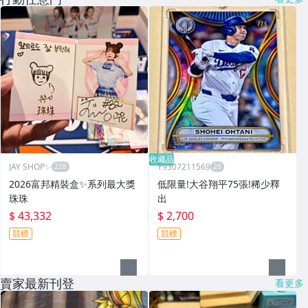
收藏品
JAY SHOP✨
Y9307211569
2026富邦精裝盒✨系列最大獎
低限量!大谷翔平75張!稀少釋
珠珠
出
$ 43,332
$ 2,700
競標
競標
賣家最新刊登
看更多