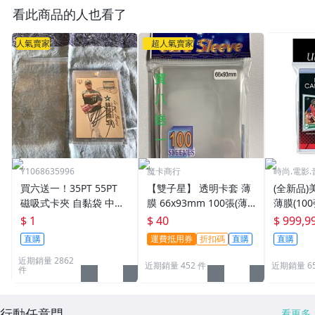
看此商品的人也看了
人氣賣家
超人氣賣家
Y1068635996
魔卡商行
時尚.電影.
買六送一！35PT 55PT
【雙子星】 透明卡套 薄
(全新品)美
磁吸式卡夾 自黏袋 中華
膜 66x93mm 100張(薄)
薄膜(10
職棒球員卡 遊戲王 寶可
適用 BBM MLB Topps C
次到貨日期:
$ 1
$ 40
$ 999,9
夢PTCG 漫威 ultra pro
PBL 球員卡
直購
運費抵用券
折扣碼
直購
直購
可用
近期銷量 2862
近期銷量 452 件
近期銷量 6
件
行動任意門
看更多