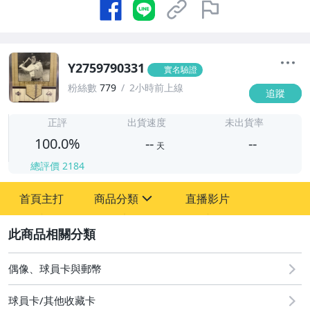
Y2759790331
實名驗證
粉絲數
779
2小時前上線
追蹤
-
-
正評
出貨速度
未出貨率
100.0%
--
--
天
總評價
2184
-
首頁主打
商品分類
直播影片
-
sign
玩具、模型與公仔
2
偶像、球員卡與郵幣
偶像、球員卡與郵幣
球員卡/其他收藏卡