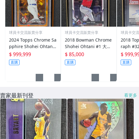
球員卡交流販賣分享
球員卡交流販賣分享
球員卡交
2024 Topps Chrome Sa
2018 Bowman Chrome
2018 To
pphire Shohei Ohtani
Shohei Ohtani #1 大谷
raph #3
#500 大谷翔平道奇首年
翔平球員卡藏家必蒐
ani 大
$ 999,999
$ 85,000
$ 999,9
橘寶石/25 PSA10
壘打簽名卡
直購
直購
直購
賣家最新刊登
看更多