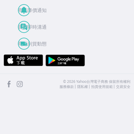
商品降價通知
買賣即時溝通
商品到貨動態
APP Store
Google Play
facebook
Instagram
©
2026
Yahoo台灣電子商務 保留所有權利
服務條款
隱私權
拍賣使用規範
交易安全