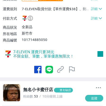
運費規則
7-ELEVEN取貨付款【單件運費$38】、郵局
掛號【單件運費$60】
付款方式
全新品
商品狀況
新竹市
所在地區
101714885050
商品編號
7-ELEVEN 運費只要
38
元
不限金額、筆數，筆筆優惠無限次！
無名小卡蜜仔店
實名驗證
粉絲數
53
10分鐘前上線
追蹤
1