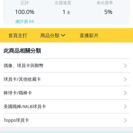
正評
出貨速度
未出貨率
100.0%
1
5%
天
總評價
64
首頁主打
商品分類
直播影片
sign
2
玩具、模型與公仔
偶像、球員卡與郵幣
偶像、球員卡與郵幣
運動、戶外與休閒
球員卡/其他收藏卡
棒球卡/職棒卡
美國職棒/MLB球員卡
Topps球員卡