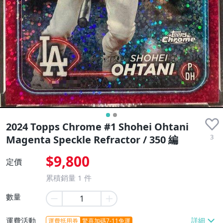
2024 Topps Chrome #1 Shohei Ohtani
3
Magenta Speckle Refractor / 350 編
$9,800
定價
累積銷量
1
件
數量
運費活動
運費抵用券
驚喜加碼7-11免運