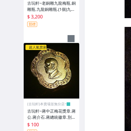
古玩軒~老銅雕九龍梅瓶.銅
雕瓶.九龍銅雕瓶.(1個)九龍
雲紋梅瓶.乾隆年製.YG421
$ 3,200
競標
超人氣賣家
(古玩軒)本賣場並無分店~
古玩軒~蔣中正梅花獎章.蔣
公.蔣介石.蔣總統徽章.別
針.胸針.胸章.勳章.勛章.紀
$ 100
念章.紀念徽章.VO108