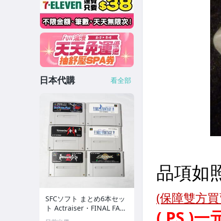
日本代購
看全部
SFCソフト まとめ6本セッ
ト Actraiser・FINAL FAN
TASY IV V・ Romancing S