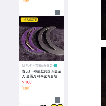
競標
超人氣賣家
(古玩軒)本賣場並無分店~
古玩軒~布袋戲兵器.鋁合金
刀.金屬刀.神兵玄奇倉頡之
問世黃玉郎作品.GGG42
$ 100
競標