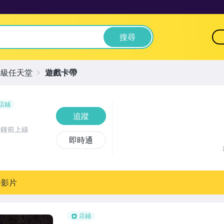
搜尋
超級任天堂
遊戲卡帶
店鋪
追蹤
分鐘前上線
即時通
播影片
店鋪