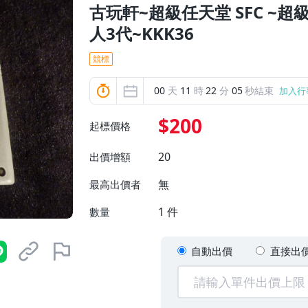
古玩軒~超級任天堂 SFC ~超
人3代~KKK36
競標
00
天
11
時
22
分
03
秒結束
加入行
$200
起標價格
20
出價增額
無
最高出價者
1
件
數量
自動出價
直接出