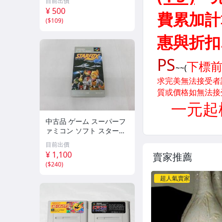
目前出價
aGa 1. 2・FIRE EMBLEM
¥ 500
(
$109
)
中古品 ゲーム スーパーフ
ァミコン ソフト スターフ
ォックス 箱説付き
目前出價
¥ 1,100
賣家推薦
(
$240
)
超人氣賣家