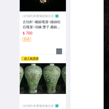
(古玩軒)本賣場並無分店~
古玩軒~藏銀嘎屋~鑲綠松
石嘎屋~項鍊.墬子.藏銀飾
品.藏銀項鍊.風水開運商品
$ 700
BN604
競標
超人氣賣家
(古玩軒)本賣場並無分店~