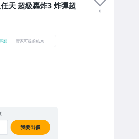
級任天 超級轟炸3 炸彈超
0
事曆
賣家可提前結束
價
我要出價