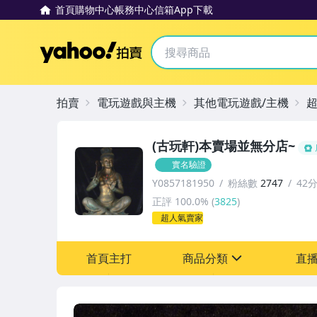
首頁
購物中心
帳務中心
信箱
App下載
Yahoo拍賣
拍賣
電玩遊戲與主機
其他電玩遊戲/主機
(古玩軒)本賣場並無分店~
實名驗證
Y0857181950
粉絲數
2747
42
正評
100.0%
(
3825
)
超人氣賣家
首頁主打
商品分類
直
sign
其它