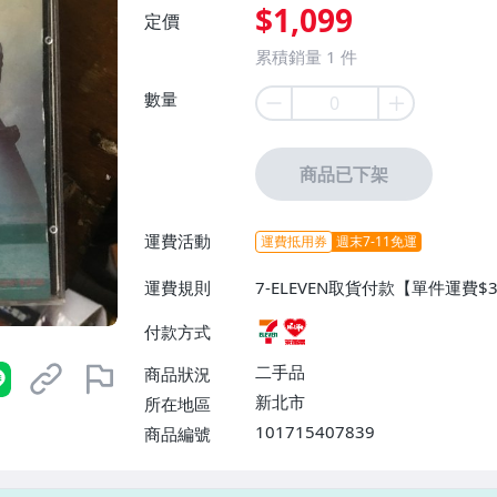
$1,099
定價
累積銷量
1
件
數量
商品已下架
運費活動
運費抵用券
週末7-11免運
運費規則
7-ELEVEN取貨付款【單件運費
0】
付款方式
二手品
商品狀況
新北市
所在地區
101715407839
商品編號
7-ELEVEN 運費只要
38
元