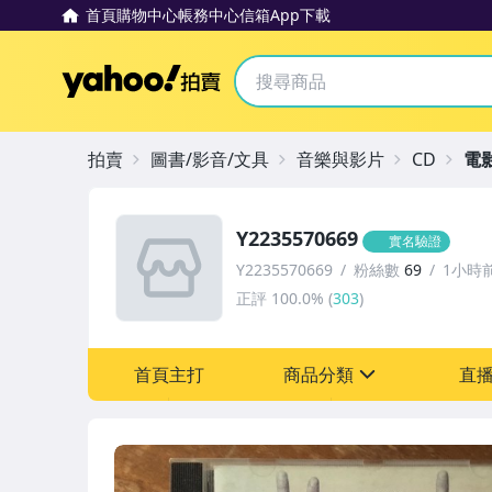
首頁
購物中心
帳務中心
信箱
App下載
Yahoo拍賣
拍賣
圖書/影音/文具
音樂與影片
CD
電
Y2235570669
實名驗證
Y2235570669
粉絲數
69
1小時
正評
100.0%
(
303
)
首頁主打
商品分類
直
sign