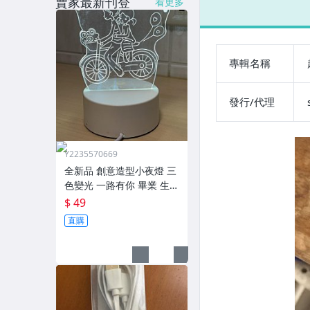
賣家最新刊登
看更多
玩具、模型與公仔
男性精品與服飾
專輯名稱
偶像、球員卡與郵幣
女裝與服飾配件
發行/代理
手錶與飾品配件
女包精品與女鞋
Y2235570669
全新品 創意造型小夜燈 三
家電與影音視聽
色變光 一路有你 畢業 生日
情人節 壓克力底座 高18c
$ 49
m 底座直徑10cm
直購