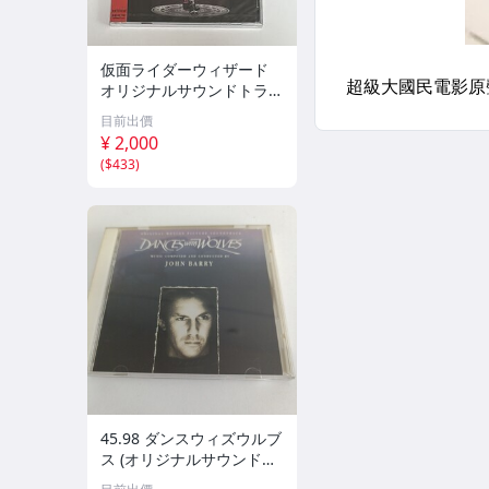
仮面ライダーウィザード
オリジナルサウンドトラッ
ク CD 新品未開封
目前出價
¥ 2,000
(
$433
)
45.98 ダンスウィズウルブ
ス (オリジナルサウンドト
ラック) 08