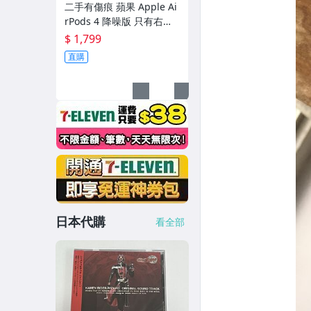
二手有傷痕 蘋果 Apple Ai
rPods 4 降噪版 只有右耳
型號：A3055 請確認型號
$ 1,799
再買喔
直購
日本代購
看全部