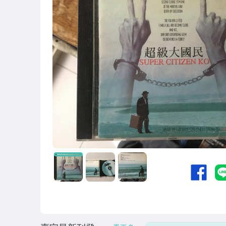
圖書/影音/文具
手機、配件與通訊
古董、藝術與礦石
電腦、平板與周邊
相機、攝影與周邊
運動、戶外與休閒
電玩遊戲與主機
嬰幼兒與孕婦
收藏品
寵物用品與水族
汽機車精品百貨
居家、家具與園藝