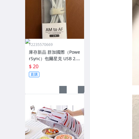
Y2235570669
庫存新品 群加國際（Powe
rSync）包爾星克 USB 2.0
A 公對 A 母（AM to AF）
$ 20
延長傳輸充電線
直購