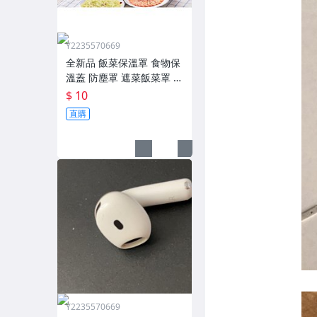
Y2235570669
全新品 飯菜保溫罩 食物保
溫蓋 防塵罩 遮菜飯菜罩 摺
疊蓋菜罩 露營野餐很好用
$ 10
35X35X15（高）cm
直購
Y2235570669