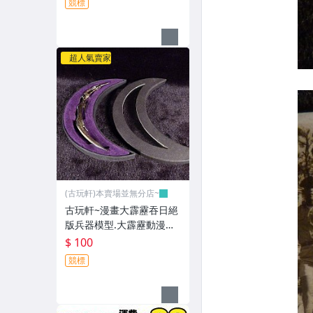
競標
超人氣賣家
(古玩軒)本賣場並無分店~
古玩軒~漫畫大霹靂吞日絕
版兵器模型.大霹靂動漫兵
器5.5吋.鄭問作品(非軍刀.
$ 100
刺刀.日本刀.武士力.古董
競標
刀)ABC788