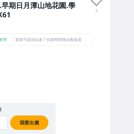
.早期日月潭山地花園.學
2
61
/
事曆
賣家可提前結束
拍賣時間會自動延長
價
我要出價