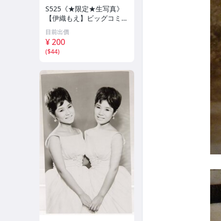
S525《★限定★生写真》
【伊織もえ】ビッグコミッ
クスピリッツ 2026年8月3
目前出價
日号 ★セブンネット限定
¥ 200
特典★ ☆送料一律☆
(
$44
)