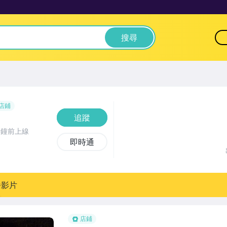
搜尋
店鋪
追蹤
分鐘前上線
即時通
播影片
店鋪