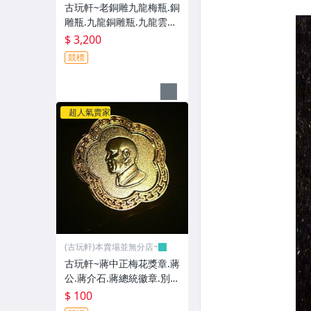
古玩軒~老銅雕九龍梅瓶.銅
雕瓶.九龍銅雕瓶.九龍雲紋
梅瓶.乾隆年製.單件YG421
$ 3,200
競標
超人氣賣家
(古玩軒)本賣場並無分店~
古玩軒~蔣中正梅花獎章.蔣
公.蔣介石.蔣總統徽章.別
針.胸針.胸章.勳章.勛章.紀
$ 100
念章.紀念徽章.VO108