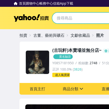
首頁
購物中心
帳務中心
信箱
App下載
Yahoo拍賣
拍賣
古董、藝術與礦石
文獻收藏品
照片
(古玩軒)本賣場並無分店~
實名驗證
Y0857181950
粉絲數
2748
51
正評
100.0%
(
3826
)
超人氣賣家
首頁主打
商品分類
直
sign
其它