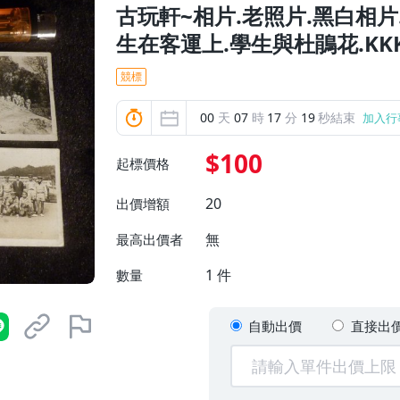
古玩軒~相片.老照片.黑白相片
生在客運上.學生與杜鵑花.KKK
競標
00
天
07
時
17
分
16
秒結束
加入行
$100
起標價格
20
出價增額
無
最高出價者
1
件
數量
自動出價
直接出