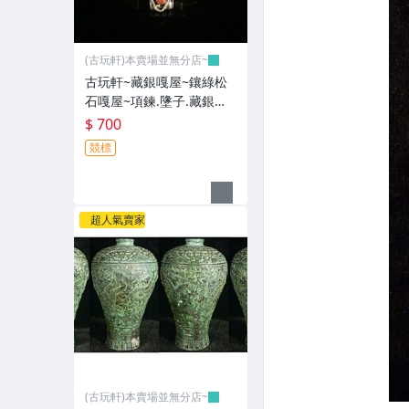
(古玩軒)本賣場並無分店~
古玩軒~藏銀嘎屋~鑲綠松
石嘎屋~項鍊.墬子.藏銀飾
品.藏銀項鍊.風水開運商品
$ 700
BN604
競標
超人氣賣家
(古玩軒)本賣場並無分店~