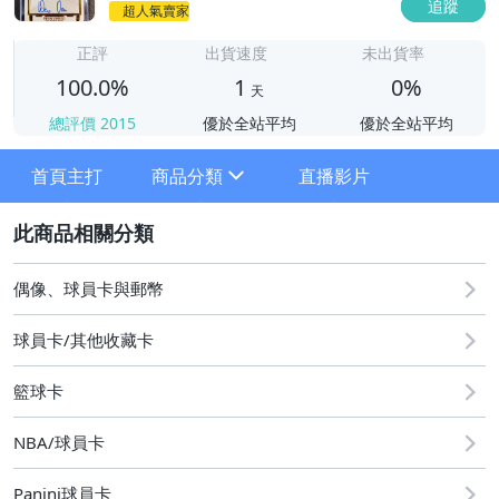
追蹤
超人氣賣家
1
正評
出貨速度
未出貨率
100.0%
1
0%
天
總評價
2015
優於全站平均
優於全站平均
首頁主打
商品分類
直播影片
sign
2
其它
偶像、球員卡與郵幣
球員卡/其他收藏卡
籃球卡
NBA/球員卡
Panini球員卡