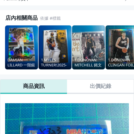
店內相關商品
DAMIAN
1.MYLES
1.DONOVAN
1.DONOVAN
LILLARD 一階銀
TURNER!2025-
MITCHELL 銘文
CLINGAN FOIL
亮!2023-24
26 TOPPS
特卡!2025-26
紙卡亮!2025-2
SELECT
SIGNATURE
TOPPS
TOPPS
CONCOURSE
CLASS
CHROME
商品資訊
出價紀錄