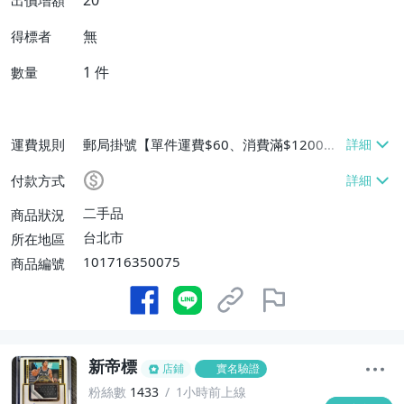
20
出價增額
無
得標者
1
件
數量
運費規則
郵局掛號【單件運費$60、消費滿$1200免
運費】、離島配送【單件運費$60】
付款方式
二手品
商品狀況
台北市
所在地區
101716350075
商品編號
新帝標
店鋪
實名驗證
粉絲數
1433
1小時前上線