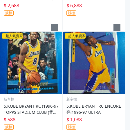
型特卡!1997 UPPER DECK
OME (卡況優)
$ 2,688
$ 6,888
競標
競標
超人氣賣家
超人氣賣家
新帝標
新帝標
5.KOBE BRYANT RC !1996-97
5.KOBE BRYANT RC ENCORE
TOPPS STADIUM CLUB (背面
亮!1996-97 ULTRA
右上角損介意勿標)
$ 588
$ 1,088
競標
競標