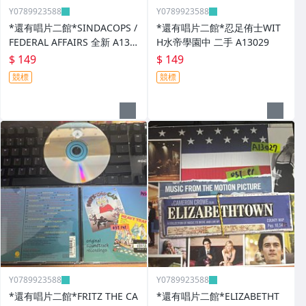
Y0789923588
Y0789923588
*還有唱片二館*SINDACOPS /
*還有唱片二館*忍足侑士WIT
FEDERAL AFFAIRS 全新 A130
H水帝學園中 二手 A13029
30
$ 149
$ 149
競標
競標
Y0789923588
Y0789923588
*還有唱片二館*FRITZ THE CA
*還有唱片二館*ELIZABETHT