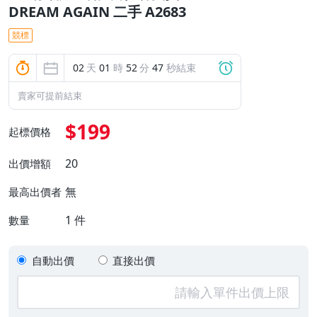
DREAM AGAIN 二手 A2683
競標
02
天
01
時
52
分
47
秒結束
賣家可提前結束
$199
起標價格
20
出價增額
無
最高出價者
1
件
數量
自動出價
直接出價