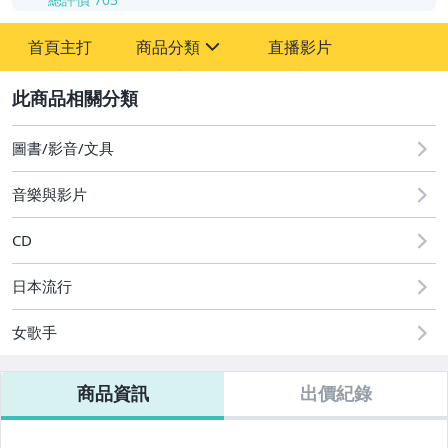
-
首頁主打
商品分類
直播影片
-
sign
其它
2
圖書/影音/文具
音樂與影片
CD
日本流行
女歌手
商品資訊
出價紀錄