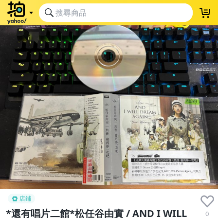
店鋪
*還有唱片二館*松任谷由實 / AND I WILL
0