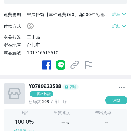
運費規則
郵局掛號【單件運費$60、滿200件免運
費】
付款方式
二手品
商品狀況
台北市
所在地區
101716515610
商品編號
Y0789923588
店鋪
實名驗證
追蹤
粉絲數
369
剛上線
-
-
正評
出貨速度
未出貨率
100.0%
--
--
天
總評價
703