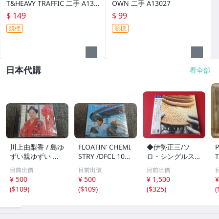
T&HEAVY TRAFFIC 二手 A130
OWN 二手 A13027
28
$ 149
$ 99
競標
競標
日本代購
看全部
川上由梨香 / 島ゆ
FLOATIN’ CHEMI
◆伊勢正三/ソ
ずい親ゆずい 民
STRY /DFCL 107
ロ・シングルス・
T
謡 CD /1A204
3/CD/1A203
プラス【Blu-spe
e
目前出價
目前出價
目前出價
c CD】紙ジャケ
¥ 500
¥ 500
¥ 1,500
¥
ット仕様 帯付/FL
(
$109
)
(
$109
)
(
$325
)
(
CF-5023 ＃Q08
一
YY1
C