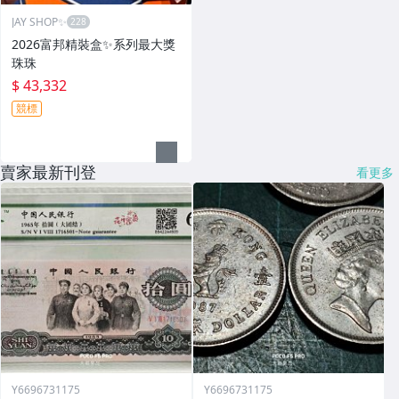
JAY SHOP✨
2026富邦精裝盒✨系列最大獎
珠珠
$ 43,332
競標
賣家最新刊登
看更多
Y6696731175
Y6696731175