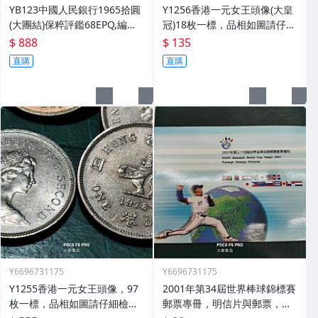
YB123中國人民銀行1965拾圓
Y1256香港一元女王頭像(大皇
(大團結)保粹評鑑68EPQ,編號B
冠)18枚一標，品相如圖請仔細
9422A4909,品相如圖請仔細檢
檢視能接受再下標，完美主義
$ 888
$ 135
視後再下標，完美主義者勿下
者勿下標(大雅集品)
直購
直購
標(大雅集品)
Y6696731175
Y6696731175
Y1255香港一元女王頭像，97
2001年第34屆世界棒球錦標賽
枚一標，品相如圖請仔細檢視
郵票專冊，明信片與郵票，品