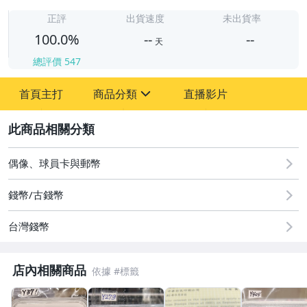
-
-
正評
出貨速度
未出貨率
100.0%
--
--
天
總評價
547
-
首頁主打
商品分類
直播影片
-
sign
古董、藝術與礦石
2
偶像、球員卡與郵幣
偶像、球員卡與郵幣
錢幣/古錢幣
台灣錢幣
店內相關商品