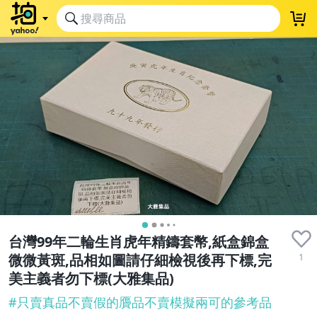
台灣99年二輪生肖虎年精鑄套幣,紙盒錦盒
1
微微黃斑,品相如圖請仔細檢視後再下標,完
美主義者勿下標(大雅集品)
#
只賣真品不賣假的贗品不賣模擬兩可的參考品