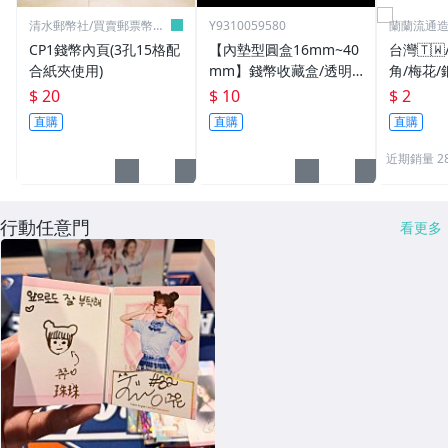
清水郵幣社/買賣郵票幣鈔
Y9310059580
蘭蘭流通
文獻
CP1錢幣內頁(3孔15格配
【內墊型圓盒16mm~40
台灣🇹🇼
合紙夾使用)
mm】錢幣收藏盒/透明
角/梅花/
圓盒/硬幣盒/錢幣收藏用
選款不挑
$ 20
$ 10
$ 2
品
直購
直購
直購
近期銷量 28
行動任意門
看更多