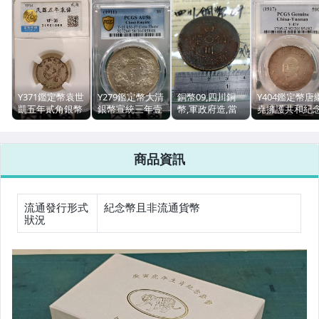
Y371鑑定幣袁世
Y279鑑定幣大清
銅幣09,四川銅
Y404鑑定幣唐
凱五年貳角銀幣
銀幣宣統三年壹
幣,軍政府造,當
堯擁護共和紀
中乾鑑定VF35編
圓龍銀PCGS鑑
制錢壹百文,中華
三錢六分銀
號31901008
定AU58編號
民國二年,漢字
PCGS鑑定
16185848
Genuine編號
商品資訊
20185492
流通發行形式
紀念幣且非流通貨幣
狀況