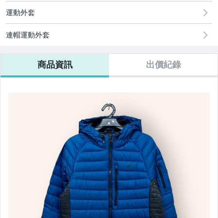
運動外套
連帽運動外套
商品資訊
出價紀錄