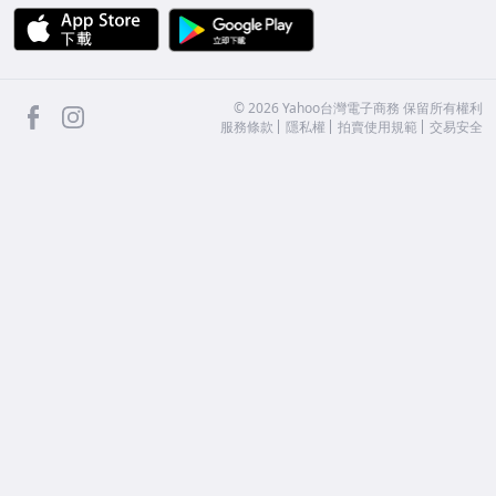
APP Store
Google Play
facebook
Instagram
©
2026
Yahoo台灣電子商務 保留所有權利
服務條款
隱私權
拍賣使用規範
交易安全