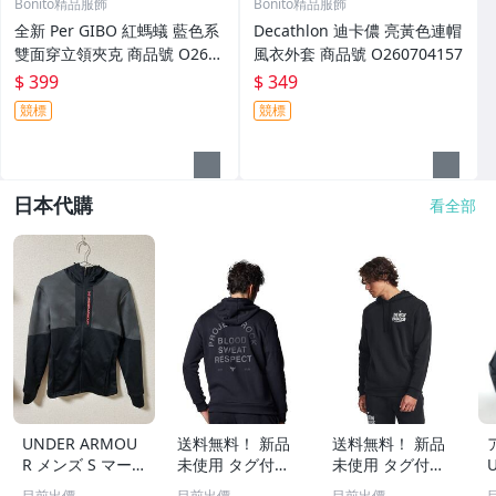
Bonito精品服飾
Bonito精品服飾
全新 Per GIBO 紅螞蟻 藍色系
Decathlon 迪卡儂 亮黃色連帽
雙面穿立領夾克 商品號 O260
風衣外套 商品號 O260704157
704158
$ 399
$ 349
競標
競標
日本代購
看全部
UNDER ARMOU
送料無料！ 新品
送料無料！ 新品
R メンズ S マー
未使用 タグ付き
未使用 タグ付き
ブル模様 黒 ブラ
UNDER ARMOU
UNDER ARMOU
目前出價
目前出價
目前出價