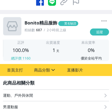
Bonito精品服飾
實名驗證
粉絲數
687
2小時前上線
追蹤
1
正評
出貨速度
未出貨率
100.0%
1
0%
天
總評價
1160
優於全站平均
首頁主打
商品分類
直播影片
sign
2
男性精品與服飾
女裝與服飾配件
運動、戶外與休閒
運動、戶外與休閒
男運動服