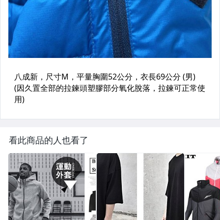
看此商品的人也看了