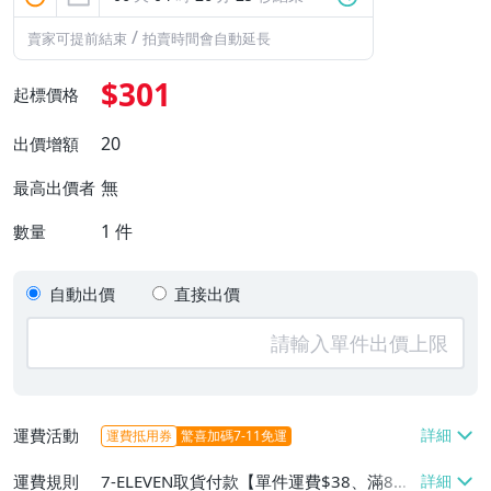
/
賣家可提前結束
拍賣時間會自動延長
$301
起標價格
20
出價增額
無
最高出價者
1
件
數量
自動出價
直接出價
運費活動
運費抵用券
驚喜加碼7-11免運
運費規則
7-ELEVEN取貨付款【單件運費$38、滿8件