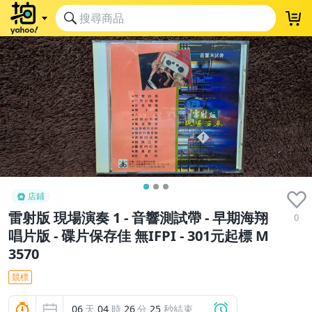
店鋪
雷射版 現場演奏 1 - 音響測試帶 - 早期海翔
0
唱片版 - 碟片保存佳 無IFPI - 301元起標 M
3570
競標
06
天
04
時
26
分
24
秒結束