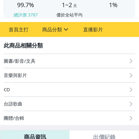
99.7%
1~2
1%
天
總評價
3787
優於全站平均
首頁主打
商品分類
直播影片
sign
2
其它
圖書/影音/文具
音樂與影片
CD
台語歌曲
團體/合輯
商品資訊
出價紀錄