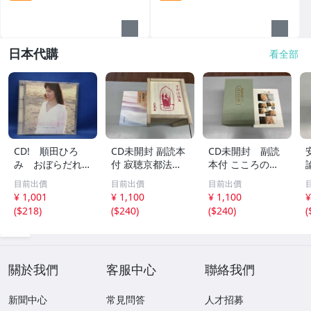
日本代購
看全部
CD! 順田ひろ
CD未開封 副読本
CD未開封 副読
み おぼらだれ
付 寂聴京都法話
本付 こころの
ん 帯付き OM
集 ユーキャン
扉 河合隼雄講話
目前出價
目前出價
目前出價
CD-16 42405
集
¥ 1,001
¥ 1,100
¥ 1,100
¥
(
$218
)
(
$240
)
(
$240
)
(
關於我們
客服中心
聯絡我們
新聞中心
常見問答
人才招募