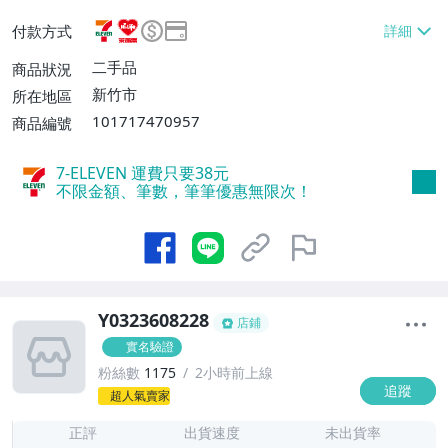
或消費滿$3000免運費】、萊爾富取貨付款
付款方式
【單件運費$60、消費滿$2000免運費】、
郵局掛號【單件運費$60、滿8件或消費滿
二手品
商品狀況
$3000免運費】
新竹市
所在地區
101717470957
商品編號
7-ELEVEN 運費只要
38
元
不限金額、筆數，筆筆優惠無限次！
Y0323608228
店鋪
實名驗證
粉絲數
1175
2小時前上線
追蹤
1
超人氣賣家
正評
出貨速度
未出貨率