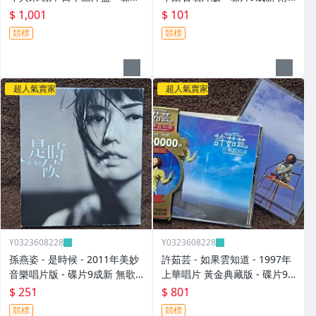
9成新 無IFPI - 1001元起標 M
側標 - 101元起標 M2365
$ 1,001
$ 101
2316
競標
競標
超人氣賣家
超人氣賣家
Y0323608228
Y0323608228
孫燕姿 - 是時候 - 2011年美妙
許茹芸 - 如果雲知道 - 1997年
音樂唱片版 - 碟片9成新 無歌
上華唱片 黃金典藏版 - 碟片9
詞 - 251元起標 8
成新 附外紙盒+寫真年曆 - 801
$ 251
$ 801
元起標 大
競標
競標