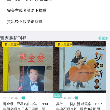
賣家最新刊登
看更多
超人氣賣家
超人氣賣家
出清品
Y0323608228
Y0323608228
郭金發 - 巨星名曲 4集 - 1990
萬芳 - 一切如新 精選集 - 1995
年興來唱片 日本三洋盤 - 碟片
年滾石唱片版 - 碟片9成新 附