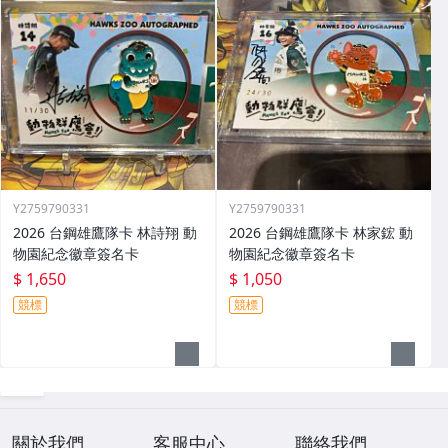
Y2759790331
Y2759790331
2026 台鋼雄鷹隊卡 林詩翔 動
2026 台鋼雄鷹隊卡 林家鋐 動
物園紀念徽章簽名卡
物園紀念徽章簽名卡
$ 1,650
$ 1,050
競標
競標
關於我們
客服中心
聯絡我們