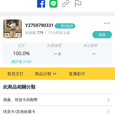
Y2759790331
實名驗證
粉絲數
779
12小時前上線
追蹤
-
-
正評
出貨速度
未出貨率
100.0%
--
--
天
總評價
2184
-
首頁主打
商品分類
直播影片
-
sign
玩具、模型與公仔
2
偶像、球員卡與郵幣
偶像、球員卡與郵幣
球員卡/其他收藏卡