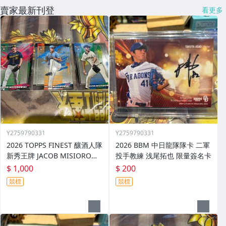
賣家最新刊登
看更多
Y2759790331
Y2759790331
2026 TOPPS FINEST 釀酒人隊
2026 BBM 中日龍隊隊卡 二軍
新秀王牌 JACOB MISIOROWS
投手教練 浅尾拓也 限量簽名卡
KI 普卡SP.SSP一起賣
$ 1,000
$ 200
競標
競標