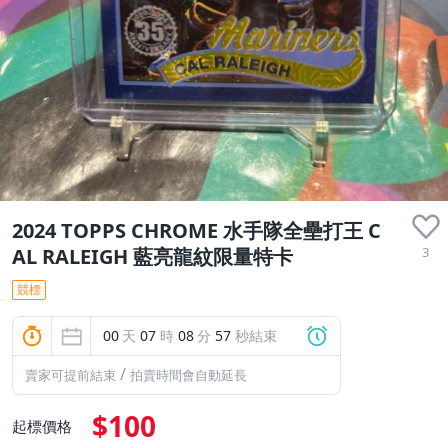
2024 TOPPS CHROME 水手隊全壘打王 C
3
AL RALEIGH 藍亮龍紋限量特卡
競標
00
天
07
時
08
分
57
秒結束
/
賣家可提前結束
拍賣時間會自動延長
$100
起標價格