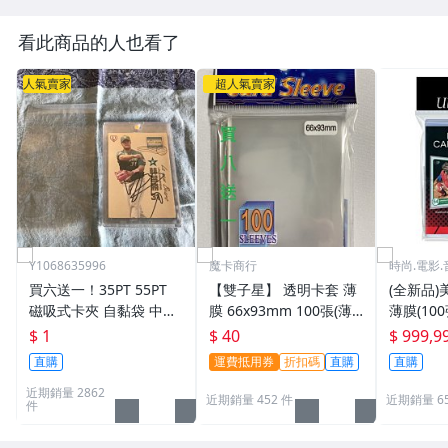
看此商品的人也看了
人氣賣家
超人氣賣家
Y1068635996
魔卡商行
時尚.電影.
買六送一！35PT 55PT
【雙子星】 透明卡套 薄
(全新品)美
磁吸式卡夾 自黏袋 中華
膜 66x93mm 100張(薄)
薄膜(10
職棒球員卡 遊戲王 寶可
適用 BBM MLB Topps C
次到貨日期:
$ 1
$ 40
$ 999,9
夢PTCG 漫威 ultra pro
PBL 球員卡
直購
運費抵用券
折扣碼
直購
直購
可用
近期銷量 2862
近期銷量 452 件
近期銷量 6
件