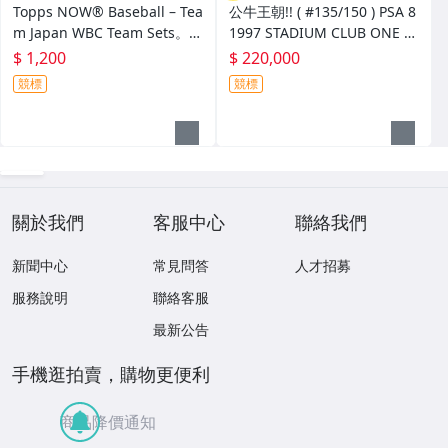
Topps NOW® Baseball – Tea
公牛王朝!! ( #135/150 ) PSA 8
m Japan WBC Team Sets。ㄧ
1997 STADIUM CLUB ONE O
盒。13張.大谷翔平.山本由伸
FA KIND BULLS ONE OFA KI
$ 1,200
$ 220,000
ND
競標
競標
關於我們
客服中心
聯絡我們
新聞中心
常見問答
人才招募
服務說明
聯絡客服
最新公告
手機逛拍賣，購物更便利
商品降價通知