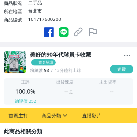
二手品
商品狀況
台北市
所在地區
101717600200
商品編號
美好的90年代球員卡收藏
實名驗證
追蹤
粉絲數
98
13分鐘前上線
-
-
正評
出貨速度
未出貨率
100.0%
--
--
天
總評價
252
-
首頁主打
商品分類
直播影片
-
sign
偶像、球員卡與郵幣