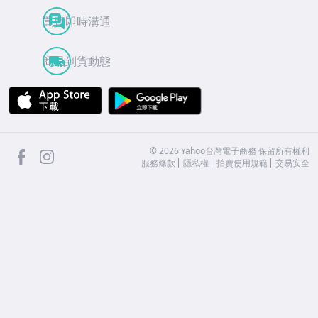
買賣即時溝通
商品到貨動態
APP Store
Google Play
facebook
Instagram
©
2026
Yahoo台灣電子商務 保留所有權利
服務條款
隱私權
拍賣使用規範
交易安全