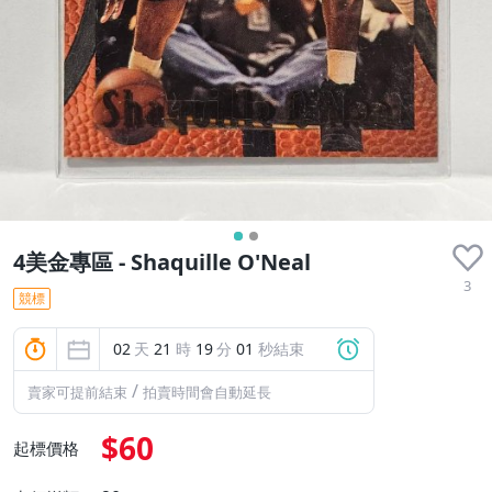
4美金專區 - Shaquille O'Neal
3
競標
02
天
21
時
19
分
01
秒結束
/
賣家可提前結束
拍賣時間會自動延長
$60
起標價格