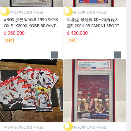
美好的90年代球員卡收藏
美好的90年代球員卡收藏
#BGS 少見5/5框!! 1996 SKYB
世界盃 最經典 球王梅西新人
OX E -X2000 KOBE BRYANT
簽!! 2004-05 PANINI SPORTS
CREDENTIALS 224/499 . 接受
MEGA CRACKS BARCA #35 L
$ 960,000
$ 420,000
交換大谷
IONEL MESSI
競標
競標
美好的90年代球員卡收藏
美好的90年代球員卡收藏