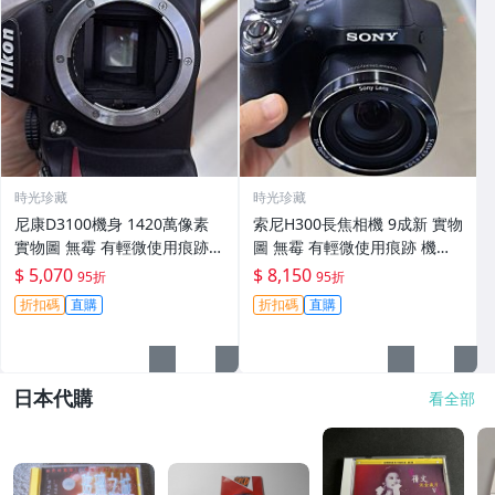
時光珍藏
時光珍藏
尼康D3100機身 1420萬像素
索尼H300長焦相機 9成新 實物
實物圖 無霉 有輕微使用痕跡
圖 無霉 有輕微使用痕跡 機身
機身原裝 無拆修無翻新 臨-34
鏡頭原裝 無拆修無翻新-3430
$ 5,070
$ 8,150
95折
95折
3
折扣碼
直購
折扣碼
直購
日本代購
看全部