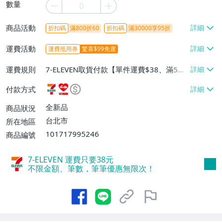
數量
商品活動
折扣碼
滿800折60
折扣碼
滿30000享95折
運費活動
運費抵用券
驚喜$99免運
運費規則
7-ELEVEN取貨付款【單件運費$38、滿5件
或消費滿$1298免運費】、7-ELEVEN取貨
付款方式
不付款【免運費】、萊爾富取貨付款【單件
運費$60、滿5件或消費滿$1298免運
全新品
商品狀況
費】、宅配/貨運【單件運費$120、滿5件
台北市
所在地區
或消費滿$1598免運費】
101717995246
商品編號
7-ELEVEN 運費只要
38
元
不限金額、筆數，筆筆優惠無限次！