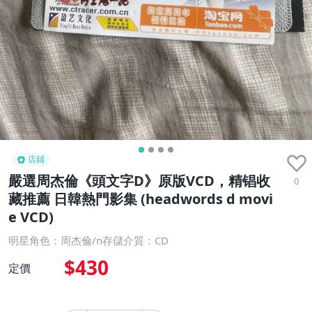
店鋪
嚴選周杰倫《頭文字D》原版VCD，精锠收
0
藏推薦 日韓熱門影集 (headwords d movi
e VCD)
明星角色：周杰倫/n存儲介質：CD
$430
定價