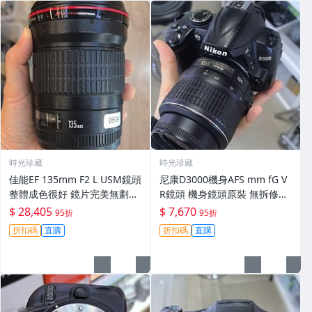
時光珍藏
時光珍藏
佳能EF 135mm F2 L USM鏡頭
尼康D3000機身AFS mm fG V
整體成色很好 鏡片完美無劃痕
R鏡頭 機身鏡頭原裝 無拆修無
功能一切正常 無拆修無-3430
翻新 有輕微使用痕跡 鏡頭-34
$ 28,405
$ 7,670
95折
95折
30
折扣碼
直購
折扣碼
直購