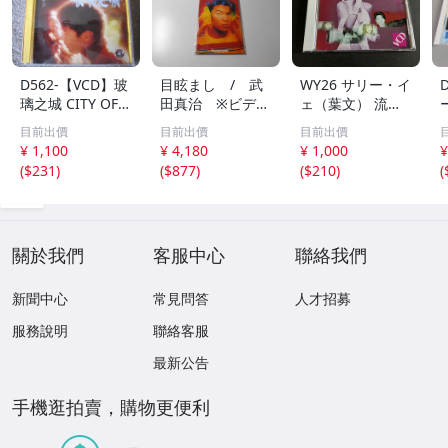
D562-【VCD】玻
目眩まし / 武
WY26 サリー・イ
璃之城 CITY OF G
田真治 ※ビデオ
ェ（葉文） 流金
LASS 舒淇 黎
CD /Panasonic
月 VCD ビデオCD
目前出價
目前出價
目前出價
明 海外盤 ２枚
¥ 1,100
¥ 4,180
¥ 1,000
¥
組
(
$231
)
(
$877
)
(
$210
)
(
關於我們
客服中心
聯絡我們
新聞中心
常見問答
人才招募
服務說明
聯絡客服
最新公告
手機逛拍賣，購物更便利