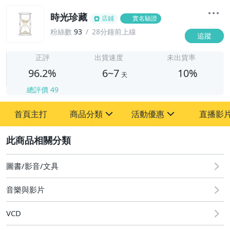
時光珍藏
店鋪
實名驗證
粉絲數
93
28分鐘前上線
追蹤
6
正評
出貨速度
未出貨率
96.2%
6~7
10%
天
總評價
49
首頁主打
商品分類
活動優惠
直播影
sign
sign
2
其它
[全店] 粉絲專享
[全店] 週年慶
圖書/影音/文具
音樂與影片
VCD