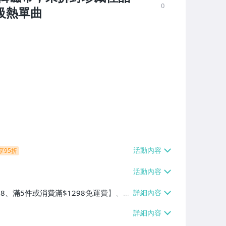
0
級熱單曲
享95折
38、滿5件或消費滿$1298免運費】、7-
、萊爾富取貨付款【單件運費$60、滿5件
/貨運【單件運費$120、滿5件或消費滿