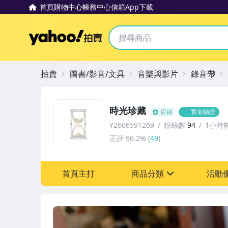
首頁
購物中心
帳務中心
信箱
App下載
Yahoo拍賣
拍賣
圖書/影音/文具
音樂與影片
錄音帶
時光珍藏
店鋪
實名驗證
Y2606591269
粉絲數
94
1小時
正評
96.2%
(
49
)
首頁主打
商品分類
活動
sign
其它
[全店] 粉絲專享
[全店] 週年慶