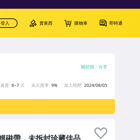
登入
賣東西
購物車
即時通
關於我
分享
貨速度
6~7
天
未出貨率
9%
加入時間
2024/08/05
輯磁帶，未拆封珍藏佳品