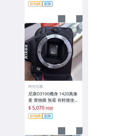
跡 鏡頭-3430
折扣碼
直購
時光珍藏
尼康D3100機身 1420萬像
素 實物圖 無霉 有輕微使用
痕跡 機身原裝 無拆修無翻
$ 5,070
95折
新 臨-343
折扣碼
直購