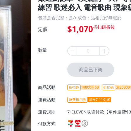
練習 歌迷必入 電音歌曲 現象
包裝是否完整：是/n成色：品相完好無瑕疵
$1,070
定價
數量
商品已下架
商品活動
折扣碼
滿800折60
折扣碼
滿30000
運費活動
運費抵用券
週末7-11免運
運費規則
7-ELEVEN取貨付款【單件運費$
ELEVEN取貨不付款【免運費】
付款方式
或消費滿$1298免運費】、宅配