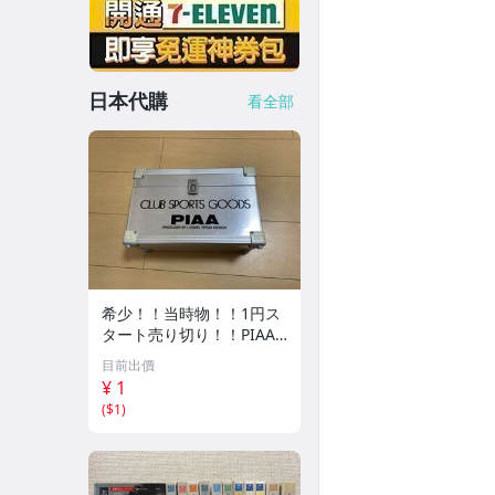
日本代購
看全部
希少！！当時物！！1円ス
タート売り切り！！PIAA
CLUB SPORTS GOODS ア
目前出價
ルミケース 収納
¥ 1
(
$1
)