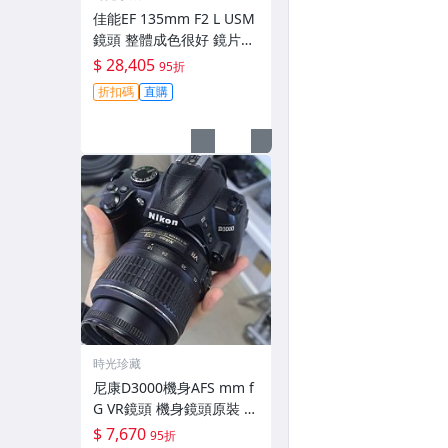
佳能EF 135mm F2 L USM
鏡頭 整體成色很好 鏡片完
美無劃痕 功能一切正常 無
$ 28,405
95折
拆修無-3430
折扣碼
直購
時光珍藏
尼康D3000機身AFS mm f
G VR鏡頭 機身鏡頭原裝 無
拆修無翻新 有輕微使用痕
$ 7,670
95折