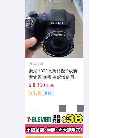
時光珍藏
索尼H300長焦相機 9成新
實物圖 無霉 有輕微使用痕
跡 機身鏡頭原裝 無拆修無
$ 8,150
95折
翻新-3430
折扣碼
直購