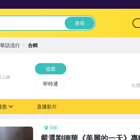
搜尋
華語流行
合輯
追蹤
前上線
即時通
出
優惠
直播影片
sign
店鋪
嚴選劉德華《美麗的一天》專