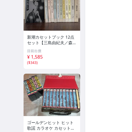
新潮カセットブック 12点
セット【三島由紀夫／森外
／太宰治／芥川龍之介／谷
目前出價
崎潤一郎／宮沢賢治／他】
¥ 1,585
新潮社
(
$343
)
ゴールデンヒット ヒット
歌謡 カラオケ カセットテ