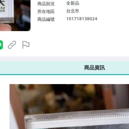
$1598免運費】
全新品
商品狀況
台北市
所在地區
101718138024
商品編號
7-ELEVEN 運費只要
38
元
不限金額、筆數，筆筆優惠無限次！
商品資訊