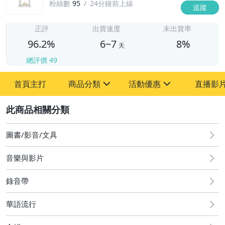
粉絲數
95
24分鐘前上線
追蹤
6
正評
出貨速度
未出貨率
96.2%
6~7
8%
天
總評價
49
首頁主打
商品分類
活動優惠
直播影
sign
sign
2
其它
[全店] 粉絲專享
[全店] 週年慶
圖書/影音/文具
音樂與影片
錄音帶
華語流行