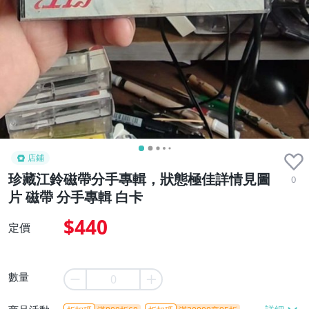
店鋪
珍藏江鈴磁帶分手專輯，狀態極佳詳情見圖
0
片 磁帶 分手專輯 白卡
$440
定價
數量