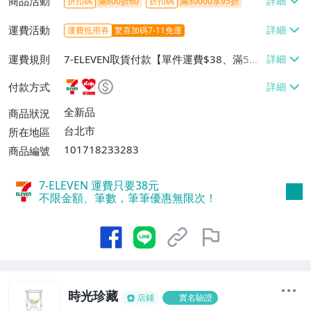
商品活動
折扣碼
滿800折60
折扣碼
滿30000享95折
運費活動
運費抵用券
驚喜加碼7-11免運
運費規則
7-ELEVEN取貨付款【單件運費$38、滿5件
或消費滿$1298免運費】、7-ELEVEN取貨
付款方式
不付款【免運費】、萊爾富取貨付款【單件
運費$60、滿5件或消費滿$1298免運
全新品
商品狀況
費】、宅配/貨運【單件運費$120、滿5件
台北市
所在地區
或消費滿$1598免運費】
101718233283
商品編號
7-ELEVEN 運費只要
38
元
不限金額、筆數，筆筆優惠無限次！
時光珍藏
店鋪
實名驗證