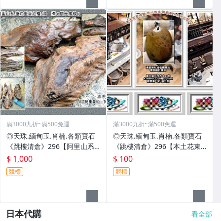
滿3000九折~滿500免運
滿3000九折~滿500免運
◎天珠.緬甸玉.肖楠.各類寶石
◎天珠.緬甸玉.肖楠.各類寶石
《跳樓清倉》296【阿里山系.
《跳樓清倉》296【本土花東
重油重香紅檜8塊一標﹝閃光瘤
瑰寶.成功沿海.霧面風化魚卵石
$ 1,000
$ 100
料﹞】
墜子】
競標
競標
日本代購
看全部