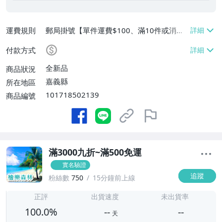
運費規則
郵局掛號【單件運費$100、滿10件或消費
滿$500免運費】
付款方式
全新品
商品狀況
嘉義縣
所在地區
101718502139
商品編號
滿3000九折~滿500免運
實名驗證
追蹤
粉絲數
750
15分鐘前上線
-
-
正評
出貨速度
未出貨率
100.0%
--
--
天