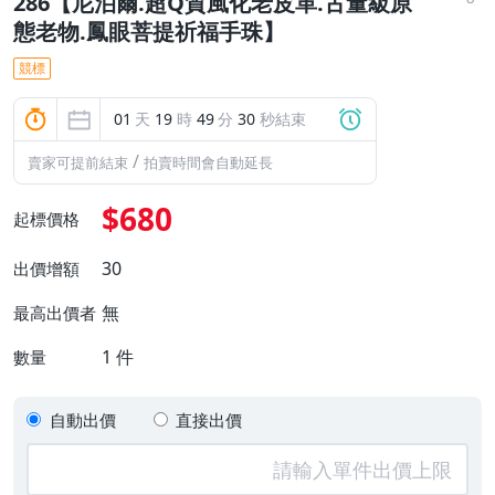
286【尼泊爾.超Q質風化老皮革.古董級原
態老物.鳳眼菩提祈福手珠】
競標
01
天
19
時
49
分
29
秒結束
/
賣家可提前結束
拍賣時間會自動延長
$680
起標價格
30
出價增額
無
最高出價者
1
件
數量
自動出價
直接出價