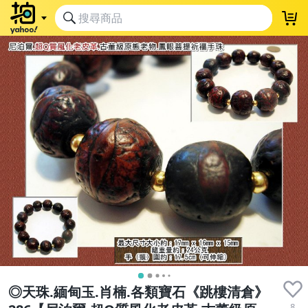
◎天珠.緬甸玉.肖楠.各類寶石《跳樓清倉》
8