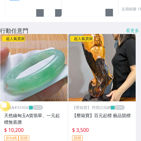
近期銷量 1
行動任意門
看更多
超人氣賣家
超人氣賣家
昕品&#33304;
【壓箱寶】 阿寶託拍網
天然緬甸玉A貨翡翠、一元起
【壓箱寶】百元起標 藝品競標
標無底價
$ 10,200
$ 3,500
折扣碼
競標
競標