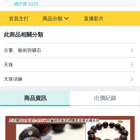
總評價
2225
-
首頁主打
商品分類
直播影片
-
sign
古董、藝術與礦石
2
手錶與飾品配件
古董、藝術與礦石
天珠
天珠項鍊
商品資訊
出價紀錄