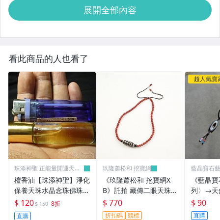
展開全部內容
看此商品的人也看了
超人氣賣
珠添神聖 正能量開運天珠
玖隆蕭松和 挖寶網
藍晶寶石
天眼珠
檀香油【珠添神聖】淨化
《玖隆蕭松和 挖寶網X
《藍晶寶
保養天珠水晶念珠佛珠佛
B》託拍 藏傳二眼天珠
列〉→天
牌專用的10cc高級老山
南紅珠鍊 項鍊(04451X)
→X146
$ 120
$ 770
$ 90
8折
$ 150
檀香油~下標直購~4
折扣碼
競標
直購
直購