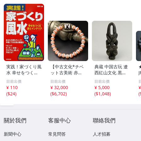
実践！家づくり風
【中古文化*チベ
典蔵 中国古玩 遼
水 幸せをつくる
ット古美術 赤縞
西紅山文化 黒曜
家とインテリア/
天眼瑪瑙丸珠 天
石 黒皮玉 太陽神
目前出價
目前出價
目前出價
浅野八郎(著者)
地天珠組み合わせ
祈祷像 唐物 骨董
¥ 110
¥ 32,000
¥ 5,000
¥
ブレスレット 縞
品 古美術 古玉 彫
(
$24
)
(
$6,702
)
(
$1,048
)
(
瑪瑙 古玩 アンテ
刻 時代物 魔除け
ィーク お守り コ
古代風 守護像 置
レクション 腕輪
物
】
關於我們
客服中心
聯絡我們
新聞中心
常見問答
人才招募