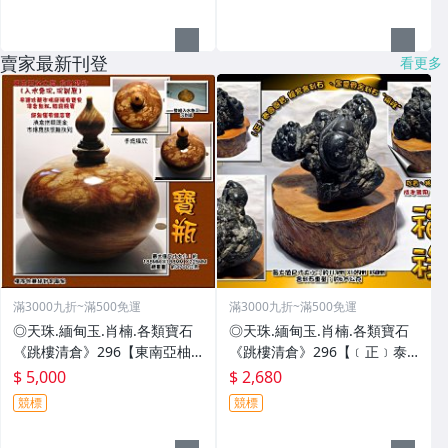
賣家最新刊登
看更多
滿3000九折~滿500免運
滿3000九折~滿500免運
◎天珠.緬甸玉.肖楠.各類寶石
◎天珠.緬甸玉.肖楠.各類寶石
《跳樓清倉》296【東南亞柚
《跳樓清倉》296【﹝正﹞泰
木瘤.招財寶瓶﹝入水急沉.沉到
國國寶.龍宮舍利石 ﹝黑靈骨舍
$ 5,000
$ 2,680
底﹞】
利石〝福祿〞﹞】
競標
競標