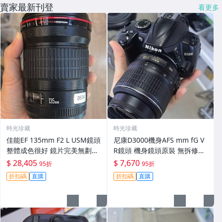
賣家最新刊登
看更多
時光珍藏
時光珍藏
佳能EF 135mm F2 L USM鏡頭
尼康D3000機身AFS mm fG V
整體成色很好 鏡片完美無劃痕
R鏡頭 機身鏡頭原裝 無拆修無
功能一切正常 無拆修無-3430
翻新 有輕微使用痕跡 鏡頭-34
$ 28,405
$ 7,670
95折
95折
30
折扣碼
直購
折扣碼
直購