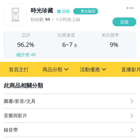
時光珍藏
店鋪
實名驗證
粉絲數
94
1小時前上線
追蹤
6
正評
出貨速度
未出貨率
96.2%
6~7
9%
天
總評價
49
首頁主打
商品分類
活動優惠
直播影
sign
sign
2
其它
[全店] 粉絲專享
[全店] 週年慶
圖書/影音/文具
音樂與影片
錄音帶