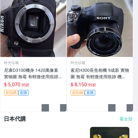
時光珍藏
時光珍藏
尼康D3100機身 1420萬像素
索尼H300長焦相機 9成新 實物
實物圖 無霉 有輕微使用痕跡
圖 無霉 有輕微使用痕跡 機身
機身原裝 無拆修無翻新 臨-34
鏡頭原裝 無拆修無翻新-3430
$ 5,070
$ 8,150
95折
95折
3
折扣碼
直購
折扣碼
直購
日本代購
看全部