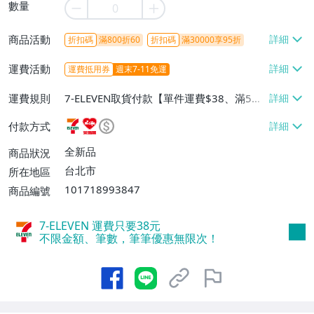
數量
商品活動
折扣碼
滿800折60
折扣碼
滿30000享95折
運費活動
運費抵用券
週末7-11免運
運費規則
7-ELEVEN取貨付款【單件運費$38、滿5件
或消費滿$1298免運費】、7-ELEVEN取貨
付款方式
不付款【免運費】、萊爾富取貨付款【單件
運費$60、滿5件或消費滿$1298免運
全新品
商品狀況
費】、宅配/貨運【單件運費$120、滿5件
台北市
所在地區
或消費滿$1598免運費】
101718993847
商品編號
7-ELEVEN 運費只要
38
元
不限金額、筆數，筆筆優惠無限次！