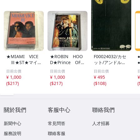
★MIAMI VICE
★ROBIN HOO
F00024032/カセ
Ⅲ★ST★マイ
D★Prince OF
ット/アンドル
アミ バイス ３
THIEVES★ST★
ー・ロイド・ウェ
目前出價
目前出價
目前出價
★★★★★未視聴
★★★未視聴★カ
バー(音楽) / 浅利
¥ 1,000
¥ 1,000
¥ 495
¥
★カセットテープ
セットテープ★b
慶太(企画・制作)
(
$217
)
(
$217
)
(
$108
)
(
★bzaif★CAS080
zaif★CAS0807-6
「劇団四季ミュー
7-750★508
50★508
ジカル キャッツ
Cats (1983年・3
3
2P-91
關於我們
客服中心
聯絡我們
新聞中心
常見問答
人才招募
服務說明
聯絡客服