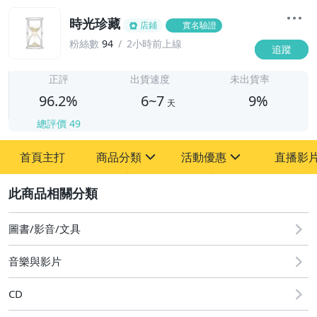
時光珍藏
店鋪
實名驗證
粉絲數
94
2小時前上線
追蹤
6
正評
出貨速度
未出貨率
96.2%
6~7
9%
天
總評價
49
首頁主打
商品分類
活動優惠
直播影
sign
sign
2
其它
[全店] 粉絲專享
[全店] 週年慶
圖書/影音/文具
音樂與影片
CD