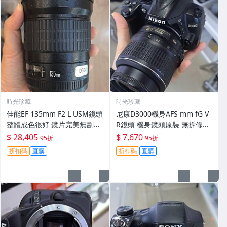
時光珍藏
時光珍藏
佳能EF 135mm F2 L USM鏡頭
尼康D3000機身AFS mm fG V
整體成色很好 鏡片完美無劃痕
R鏡頭 機身鏡頭原裝 無拆修無
功能一切正常 無拆修無-3430
翻新 有輕微使用痕跡 鏡頭-34
$ 28,405
$ 7,670
95折
95折
30
折扣碼
直購
折扣碼
直購