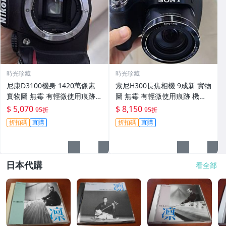
時光珍藏
時光珍藏
尼康D3100機身 1420萬像素
索尼H300長焦相機 9成新 實物
實物圖 無霉 有輕微使用痕跡
圖 無霉 有輕微使用痕跡 機身
機身原裝 無拆修無翻新 臨-34
鏡頭原裝 無拆修無翻新-3430
$ 5,070
$ 8,150
95折
95折
3
折扣碼
直購
折扣碼
直購
日本代購
看全部