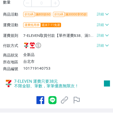
數量
商品活動
折扣碼
滿800折60
折扣碼
滿30000享95折
運費活動
運費抵用券
週末7-11免運
運費規則
7-ELEVEN取貨付款【單件運費$38、滿5件
或消費滿$1298免運費】、7-ELEVEN取貨
付款方式
不付款【免運費】、萊爾富取貨付款【單件
運費$60、滿5件或消費滿$1298免運
全新品
商品狀況
費】、宅配/貨運【單件運費$120、滿5件
台北市
所在地區
或消費滿$1598免運費】
101719140753
商品編號
7-ELEVEN 運費只要
38
元
不限金額、筆數，筆筆優惠無限次！