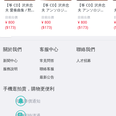
【筝 CD】沢井忠
【筝 CD】沢井忠
【筝 CD】沢井忠
夫 愛奏曲集 / 黙
夫 アンソロジー
夫 アンソロジー
示 、波 、二つの
「凜」からの分売
「凜」からの分売
目前出價
目前出價
目前出價
相 、箏二重奏ソ
沢井忠夫作品集
沢井忠夫 作品集
¥ 800
¥ 800
¥ 800
¥
ナタ 杵屋正邦 、
ライブ 風衣、水
第三集 “光る海”
(
$173
)
(
$173
)
(
$173
)
(
入野義朗 、小野
の声、枯野砧、五
（限定販売） 200
衛 他 (1971/197
節の舞、ファンタ
1
3/1976)
ジア (限定）
關於我們
客服中心
聯絡我們
新聞中心
常見問答
人才招募
服務說明
聯絡客服
最新公告
手機逛拍賣，購物更便利
商品降價通知
買賣即時溝通