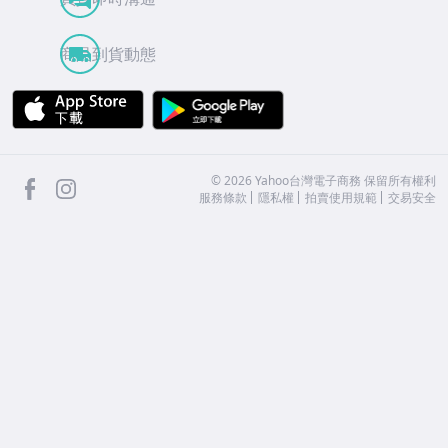
商品到貨動態
APP Store
Google Play
facebook
Instagram
©
2026
Yahoo台灣電子商務 保留所有權利
服務條款
隱私權
拍賣使用規範
交易安全