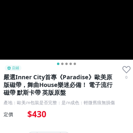
店鋪
嚴選Inner City首專《Paradise》歐美原
0
版磁帶，舞曲House樂迷必備！ 電子流行
磁帶 默斯卡帶 英版原盤
產地：歐美/n包裝是否完整：是/n成色：輕微舊痕無損傷
$430
定價