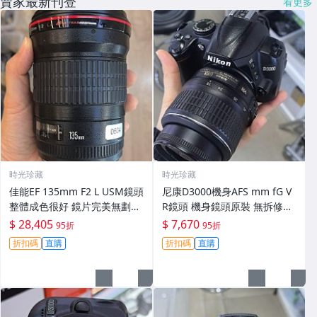
賣家最新刊登
看更多
時光珍藏
時光珍藏
佳能EF 135mm F2 L USM鏡頭
尼康D3000機身AFS mm fG V
整體成色很好 鏡片完美無劃痕
R鏡頭 機身鏡頭原裝 無拆修無
功能一切正常 無拆修無-3430
翻新 有輕微使用痕跡 鏡頭-34
$ 28,405
$ 7,670
95折
95折
30
折扣碼
直購
折扣碼
直購