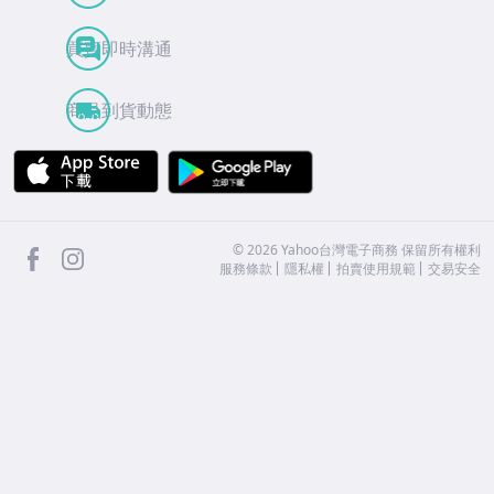
買賣即時溝通
商品到貨動態
APP Store
Google Play
facebook
Instagram
©
2026
Yahoo台灣電子商務 保留所有權利
服務條款
隱私權
拍賣使用規範
交易安全