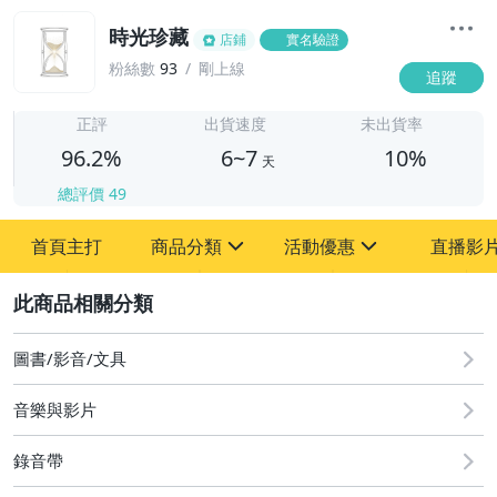
時光珍藏
店鋪
實名驗證
粉絲數
93
剛上線
追蹤
6
正評
出貨速度
未出貨率
96.2%
6~7
10%
天
總評價
49
首頁主打
商品分類
活動優惠
直播影
sign
sign
2
其它
[全店] 粉絲專享
[全店] 週年慶
圖書/影音/文具
音樂與影片
錄音帶