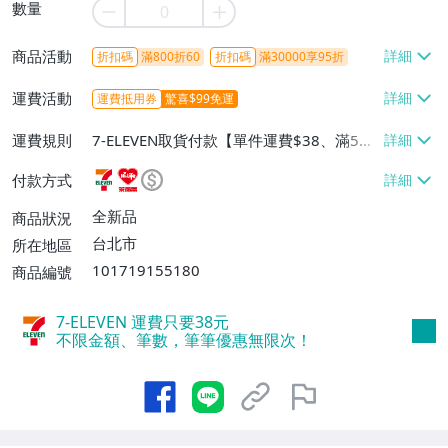
數量
商品活動
折扣碼
滿800折60
折扣碼
滿30000享95折
運費活動
運費抵用券
驚喜$99免運
運費規則
7-ELEVEN取貨付款【單件運費$38、滿5件
或消費滿$1298免運費】、7-ELEVEN取貨
付款方式
不付款【免運費】、萊爾富取貨付款【單件
運費$60、滿5件或消費滿$1298免運
全新品
商品狀況
費】、宅配/貨運【單件運費$120、滿5件
台北市
所在地區
或消費滿$1598免運費】
101719155180
商品編號
7-ELEVEN 運費只要
38
元
不限金額、筆數，筆筆優惠無限次！