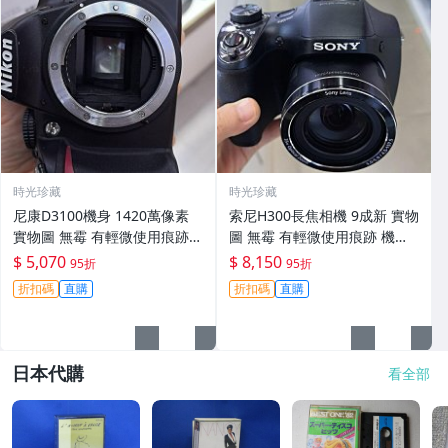
時光珍藏
時光珍藏
尼康D3100機身 1420萬像素
索尼H300長焦相機 9成新 實物
實物圖 無霉 有輕微使用痕跡
圖 無霉 有輕微使用痕跡 機身
機身原裝 無拆修無翻新 臨-34
鏡頭原裝 無拆修無翻新-3430
$ 5,070
$ 8,150
95折
95折
3
折扣碼
直購
折扣碼
直購
日本代購
看全部