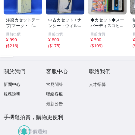
洋楽カセットテー
中古カセット / ナ
◆カセット◆スー
プ[マーク・ゴー
ンシー・ウィルソ
パーディスコヒッ
ルデンバーグ / 鞄
ン / / 12曲入 歌
ツ BEST ONE '8
目前出價
目前出價
目前出價
を持った男] 71
詞カード付 0
2 ジャケット切り
¥ 990
¥ 800
¥ 500
¥
607
21405
取り加工 中古カ
9
(
$216
)
(
$175
)
(
$109
)
(
セットテープ多数
出品中！
T
關於我們
客服中心
聯絡我們
新聞中心
常見問答
人才招募
服務說明
聯絡客服
最新公告
手機逛拍賣，購物更便利
商品降價通知