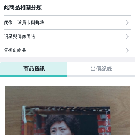
2
偶像、球員卡與郵幣
圖書/影音/文具
明星與偶像周邊
古董、藝術與礦石
電視劇商品
手機、配件與通訊
商品資訊
出價紀錄
美容保養與彩妝
電腦、平板與周邊
相機、攝影與周邊
運動、戶外與休閒
電玩遊戲與主機
嬰幼兒與孕婦