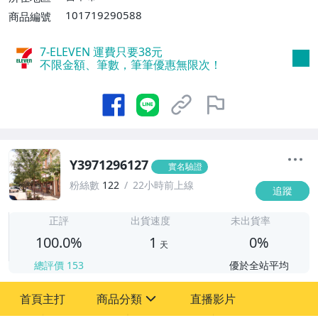
101719290588
商品編號
7-ELEVEN 運費只要
38
元
不限金額、筆數，筆筆優惠無限次！
Y3971296127
實名驗證
粉絲數
122
22小時前上線
追蹤
1
正評
出貨速度
未出貨率
100.0%
1
0%
天
總評價
153
優於全站平均
首頁主打
商品分類
直播影片
sign