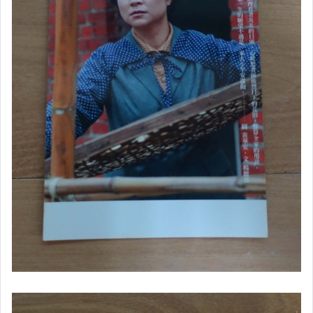
寵物用品與水族
原創設計良品
汽機車精品百貨
居家、家具與園藝
玩具、模型與公仔
偶像、球員卡與郵幣
女裝與服飾配件
男性精品與服飾
手錶與飾品配件
女包精品與女鞋
家電與影音視聽