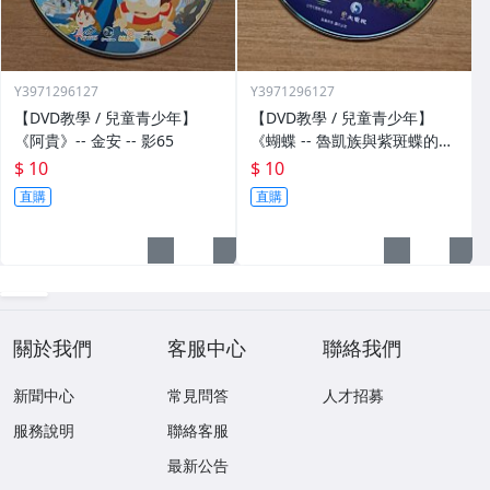
Y3971296127
Y3971296127
【DVD教學 / 兒童青少年】
【DVD教學 / 兒童青少年】
《阿貴》-- 金安 -- 影65
《蝴蝶 -- 魯凱族與紫斑蝶的交
會》-- 大電視 -- 影64
$ 10
$ 10
直購
直購
關於我們
客服中心
聯絡我們
新聞中心
常見問答
人才招募
服務說明
聯絡客服
最新公告