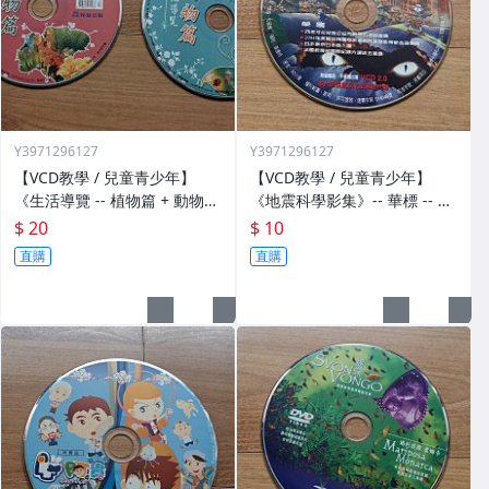
Y3971296127
Y3971296127
【VCD教學 / 兒童青少年】
【VCD教學 / 兒童青少年】
《生活導覽 -- 植物篇 + 動物
《地震科學影集》-- 華標 -- 影
篇》-- 翰林出版 -- 影67
66
$ 20
$ 10
直購
直購