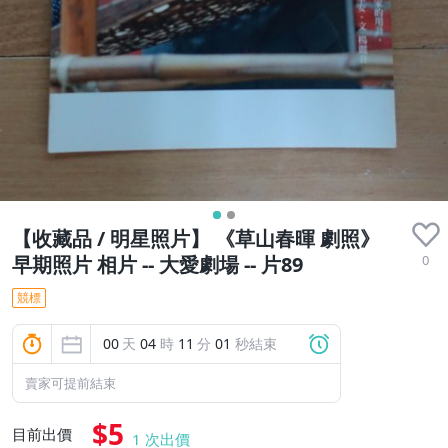
【收藏品 / 明星照片】 《草山春暉 劇照》
0
早期照片 相片 -- 大愛劇場 -- 片89
競標
00
天
04
時
11
分
00
秒結束
賣家可提前結束
$5
目前出價
1
次出價