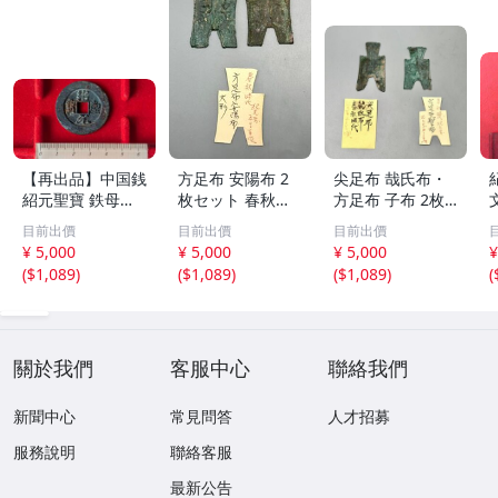
【再出品】中国銭
方足布 安陽布 2
尖足布 哉氏布・
紹元聖寶 鉄母
枚セット 春秋戦
方足布 子布 2枚
銭？
国時代 中国古代
セット 中国戦国
目前出價
目前出價
目前出價
銭貨 布貨 布幣 銅
古銭 布幣 古銭 貨
¥ 5,000
¥ 5,000
¥ 5,000
¥
銭 古銭 コレクシ
布 貨幣
(
$1,089
)
(
$1,089
)
(
$1,089
)
(
ョン 貨幣
關於我們
客服中心
聯絡我們
新聞中心
常見問答
人才招募
服務說明
聯絡客服
最新公告