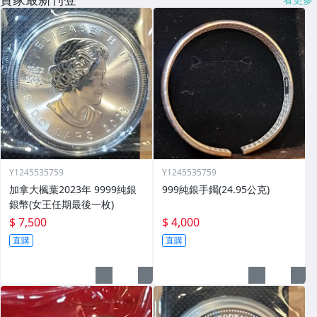
Y1245535759
Y1245535759
加拿大楓葉2023年 9999純銀
999純銀手鐲(24.95公克)
銀幣(女王任期最後一枚)
$ 7,500
$ 4,000
直購
直購