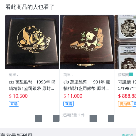
看此商品的人也看了
萬里 .
萬里 .
惜緣閣
εїз 萬里酷幣~ 1993年 熊
εїз 萬里酷幣~ 1991年 熊
可議價 19
貓精製1盎司銀幣 原封包
貓精製1盎司銀幣 原封包
5/198
+稀有原盒書 熊貓銀幣
+稀有原盒書 熊貓銀幣
銀幣龍頭幣
$ 10,500
$ 11,000
$ 888,8
69 U 
直購
直購
折扣碼
手】-117
近期銷量 1 件
賣家最新刊登
看更多