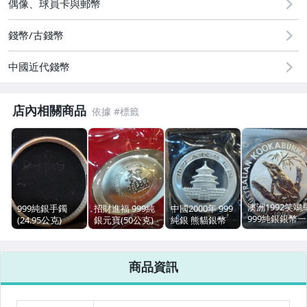
偶像、球員卡與郵幣
錢幣/古錢幣
中國近代錢幣
店內相關商品
澳洲1992笑鴗
999純銀手鐲
招財進福 999純
中國2000年 999
999純銀銀幣一
(24.95公克)
銀元寶(50公克)
純銀 熊貓銀幣
盎司
商品資訊