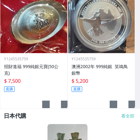
Y1245535759
Y1245535759
招財進福 999純銀元寶(50公
澳洲2002年 999純銀 笑鴗鳥
克)
銀幣
$ 7,500
$ 5,200
直購
直購
日本代購
看全部