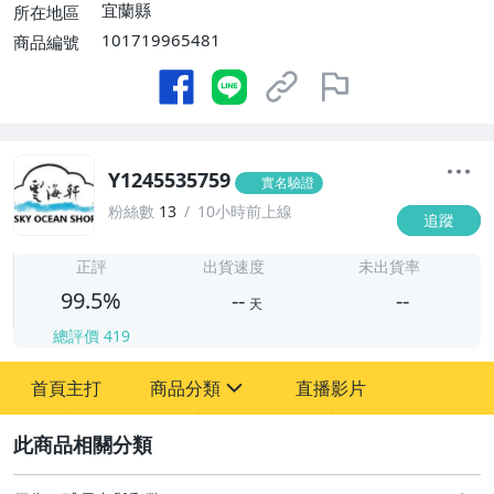
宜蘭縣
所在地區
101719965481
商品編號
Y1245535759
實名驗證
粉絲數
13
10小時前上線
追蹤
-
-
正評
出貨速度
未出貨率
99.5%
--
--
天
總評價
419
-
首頁主打
商品分類
直播影片
-
sign
偶像、球員卡與郵幣
2
手錶與飾品配件