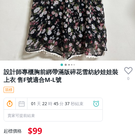
設計師專櫃胸前綁帶滿版碎花雪紡紗娃娃裝
0
上衣 售F號適合M-L號
競標
01
天
22
時
45
分
36
秒結束
賣家可提前結束
$99
起標價格