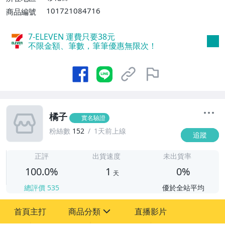
101721084716
商品編號
7-ELEVEN 運費只要
38
元
不限金額、筆數，筆筆優惠無限次！
橘子
實名驗證
粉絲數
152
1天前上線
追蹤
1
正評
出貨速度
未出貨率
100.0%
1
0%
天
總評價
535
優於全站平均
首頁主打
商品分類
直播影片
sign