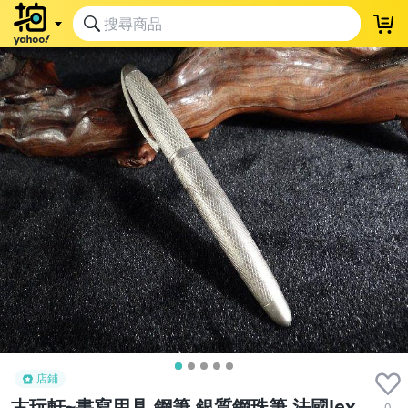
店鋪
古玩軒~書寫用具.鋼筆.銀質鋼珠筆.法國lex
0