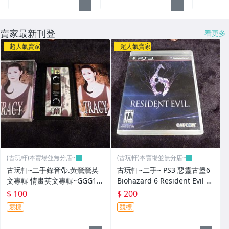
賣家最新刊登
看更多
超人氣賣家
超人氣賣家
(古玩軒)本賣場並無分店~
(古玩軒)本賣場並無分店~
古玩軒~二手錄音帶.黃鶯鶯英
古玩軒~二手~ PS3 惡靈古堡6
文專輯 情畫英文專輯~GGG10
Biohazard 6 Resident Evil 6
1
-英文~GGG100
$ 100
$ 200
競標
競標