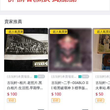
賣家推薦
超人氣賣家
超人氣賣家
超人氣賣
(古玩軒)本賣場並無
(古玩軒)本賣場並無
(古玩軒)
分店~
分店~
分店~
古玩軒~相片.老照片.黑
古玩軒~二手~DIABLO II
古玩軒~
白相片.生活照.早期學校
I 暗黑破壞神 3 標準版
火車站.
教職員團體照.學校廣場
限制級 繁體中文版~DDD
子樂隊演奏
$ 100
$ 100
$ 50
拍團體照.6.ABC336
866
清池.山水
競標
競標
競標
8