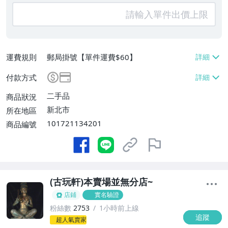
運費規則
郵局掛號【單件運費$60】
付款方式
二手品
商品狀況
新北市
所在地區
101721134201
商品編號
(古玩軒)本賣場並無分店~
店鋪
實名驗證
粉絲數
2753
1小時前上線
追蹤
-
超人氣賣家
-