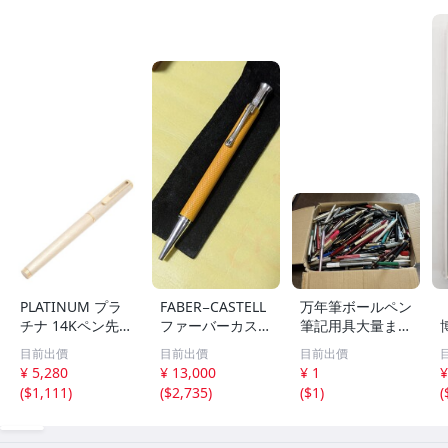
PLATINUM プラ
FABER−CASTELL
万年筆ボールペン
チナ 14Kペン先
ファーバーカステ
筆記用具大量まと
万年筆 ゴールド×
ル伯爵 ギロシェ
め4kgオーバー 万
目前出價
目前出價
目前出價
ホワイト系【いお
サハラ ボールペ
年筆 ボールペン
¥ 5,280
¥ 13,000
¥ 1
¥
き質店】
ン レア色
文房具 筆記用具
(
$1,111
)
(
$2,735
)
(
$1
)
(
未検品
0