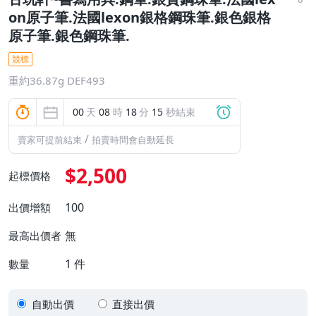
on原子筆.法國lexon銀格鋼珠筆.銀色銀格
原子筆.銀色鋼珠筆.
競標
重約36.87g DEF493
00
天
08
時
18
分
14
秒結束
/
賣家可提前結束
拍賣時間會自動延長
$2,500
起標價格
100
出價增額
無
最高出價者
1
件
數量
自動出價
直接出價