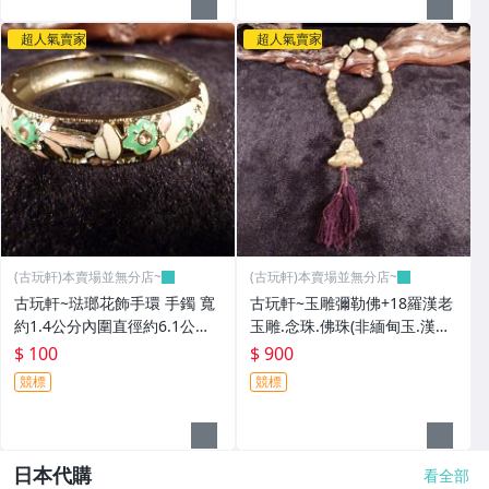
超人氣賣家
超人氣賣家
(古玩軒)本賣場並無分店~
(古玩軒)本賣場並無分店~
古玩軒~琺瑯花飾手環 手鐲 寬
古玩軒~玉雕彌勒佛+18羅漢老
約1.4公分內圍直徑約6.1公分
玉雕.念珠.佛珠(非緬甸玉.漢白
(非緬甸玉.翡翠.藍寶)GGG99
玉.雞血石.紫羅藍.舒俱萊.綠松
$ 100
$ 900
石.澎湖文石)GGG98
競標
競標
日本代購
看全部