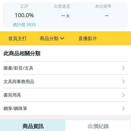
正評
出貨速度
未出貨率
100.0%
--
--
天
總評價
3833
-
-
首頁主打
商品分類
直播影片
sign
其它
2
圖書/影音/文具
文具與事務用品
書寫用具
鋼筆/鋼珠筆
商品資訊
出價紀錄