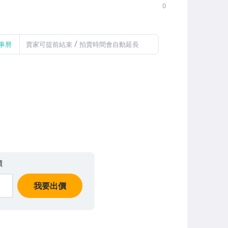
0
/
事曆
賣家可提前結束
拍賣時間會自動延長
價
我要出價