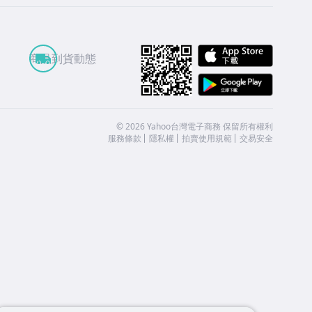
APP St
商品到貨動態
Google
©
2026
Yahoo台灣電子商務 保留所有權利
服務條款
隱私權
拍賣使用規範
交易安全