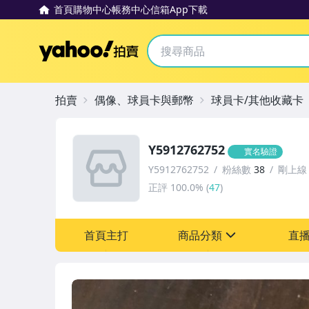
首頁
購物中心
帳務中心
信箱
App下載
Yahoo拍賣
拍賣
偶像、球員卡與郵幣
球員卡/其他收藏卡
Y5912762752
實名驗證
Y5912762752
粉絲數
38
剛上線
正評
100.0%
(
47
)
首頁主打
商品分類
直
sign
偶像、球員卡與郵幣