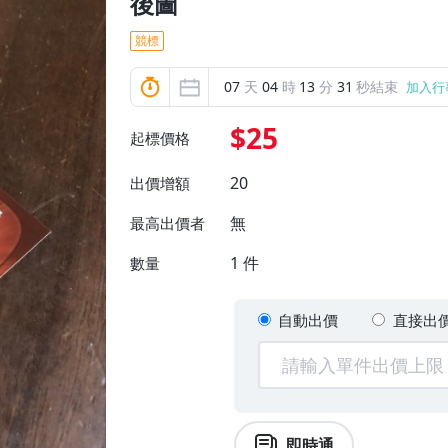
後圖
競標
07
天
04
時
13
分
29
秒結束
加入行
$25
起標價格
20
出價增額
無
最高出價者
1
件
數量
自動出價
直接出
即時通