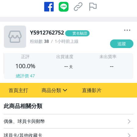
Y5912762752
實名驗證
粉絲數
38
1小時前上線
追蹤
-
-
正評
出貨速度
未出貨率
100.0%
--
--
天
總評價
47
-
首頁主打
商品分類
直播影片
-
sign
偶像、球員卡與郵幣
2
偶像、球員卡與郵幣
球員卡/其他收藏卡