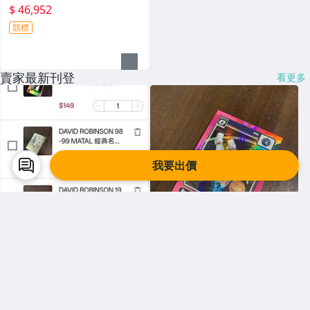
$ 46,952
競標
賣家最新刊登
看更多
我要出價
Y5912762752
Y5912762752
5張529
RUDY GOBERT 24-25 OPTIC
格子粉閃亮金屬卡 編號 222 前
後圖
$ 529
$ 29