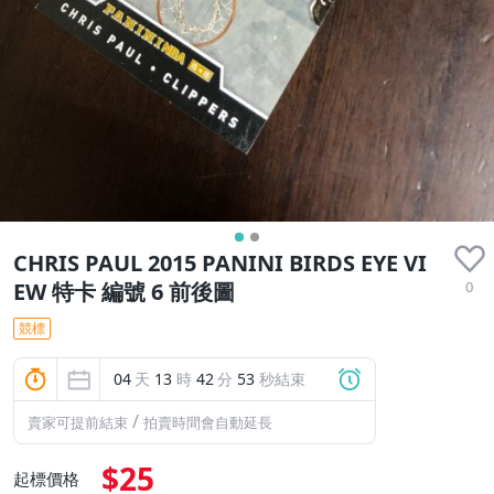
CHRIS PAUL 2015 PANINI BIRDS EYE VI
0
EW 特卡 編號 6 前後圖
競標
04
天
13
時
42
分
53
秒結束
/
賣家可提前結束
拍賣時間會自動延長
$25
起標價格