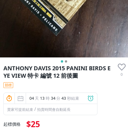
ANTHONY DAVIS 2015 PANINI BIRDS E
0
YE VIEW 特卡 編號 12 前後圖
競標
04
天
13
時
34
分
42
秒結束
/
賣家可提前結束
拍賣時間會自動延長
$25
起標價格