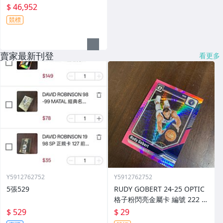
$ 46,952
競標
賣家最新刊登
看更多
Y5912762752
Y5912762752
5張529
RUDY GOBERT 24-25 OPTIC
格子粉閃亮金屬卡 編號 222 前
後圖
$ 529
$ 29