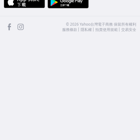
facebook
Instagram
©
2026
Yahoo台灣電子商務 保留所有權利
服務條款
隱私權
拍賣使用規範
交易安全