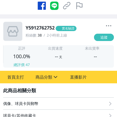
Y5912762752
實名驗證
粉絲數
38
2小時前上線
追蹤
-
-
正評
出貨速度
未出貨率
100.0%
--
--
天
總評價
47
-
首頁主打
商品分類
直播影片
-
sign
偶像、球員卡與郵幣
2
偶像、球員卡與郵幣
球員卡/其他收藏卡