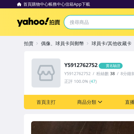
首頁
購物中心
帳務中心
信箱
App下載
Yahoo拍賣
拍賣
偶像、球員卡與郵幣
球員卡/其他收藏卡
Y5912762752
實名驗證
Y5912762752
粉絲數
38
8分鐘
正評
100.0%
(
47
)
首頁主打
商品分類
直
sign
偶像、球員卡與郵幣