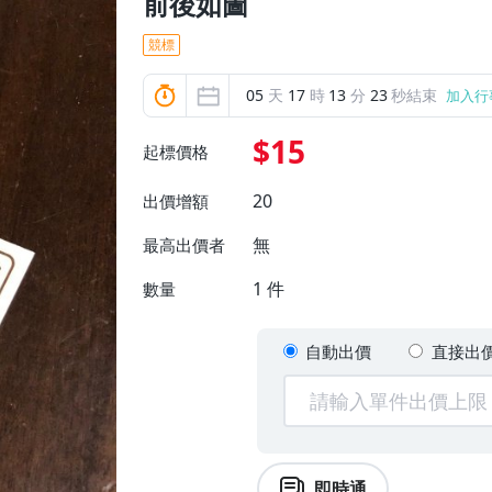
前後如圖
競標
05
天
17
時
13
分
22
秒結束
加入行
$15
起標價格
20
出價增額
無
最高出價者
1
件
數量
自動出價
直接出
即時通