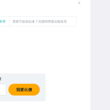
0
/
事曆
賣家可提前結束
拍賣時間會自動延長
價
我要出價