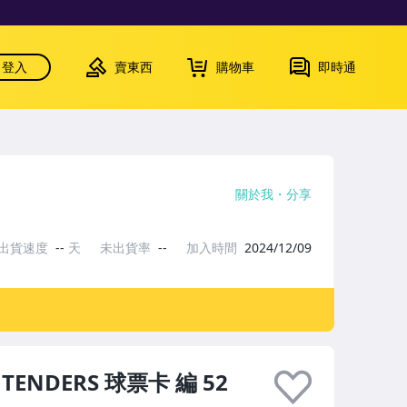
登入
賣東西
購物車
即時通
關於我
分享
出貨速度
--
天
未出貨率
--
加入時間
2024/12/09
NTENDERS 球票卡 編 52