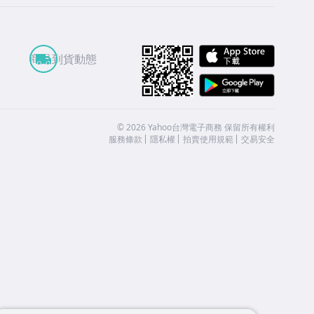
APP St
商品到貨動態
Google
©
2026
Yahoo台灣電子商務 保留所有權利
服務條款
隱私權
拍賣使用規範
交易安全