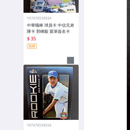
Y97478539934
中華職棒 球員卡 中信兄弟
隊卡 郭峰駿 親筆簽名卡
$ 35
競標
Y97478539934