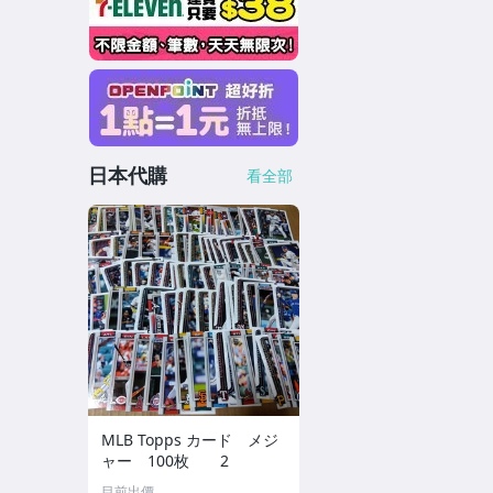
日本代購
看全部
MLB Topps カード メジ
ャー 100枚 2
目前出價