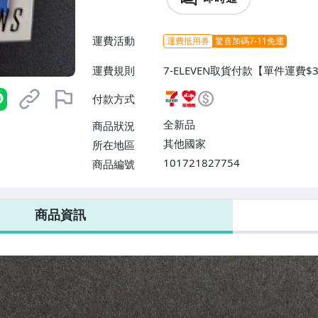
運費活動
運費抵用券
驚喜加碼7-11免運
運費規則
7-ELEVEN取貨付款【單件運費
0】、郵局掛號【單件運費$50、滿
付款方式
全新品
商品狀況
其他國家
所在地區
101721827754
商品編號
7-ELEVEN 運費只要
38
元
不限金額、筆數，筆筆優惠無限次！
商品資訊