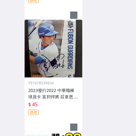
競標
Y97478539934
2023發行2022 中華職棒
球員卡 富邦悍將 莊韋恩 葉
子霆 親筆簽名卡 291
$ 45
競標