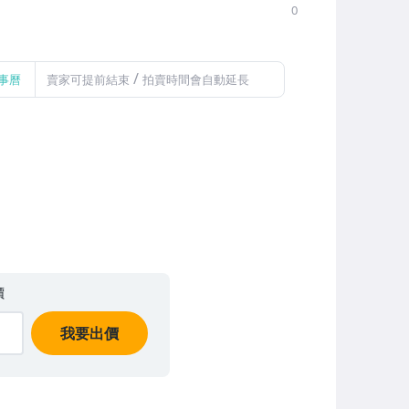
0
/
事曆
賣家可提前結束
拍賣時間會自動延長
價
我要出價