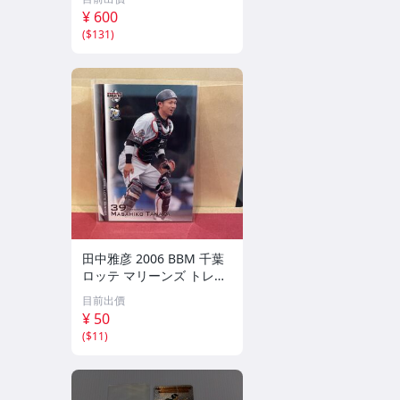
¥ 600
(
$131
)
田中雅彦 2006 BBM 千葉
ロッテ マリーンズ トレカ
プロ野球 カード M37 スポ
目前出價
ーツ アスリート トレーデ
¥ 50
ィングカード NPB
(
$11
)