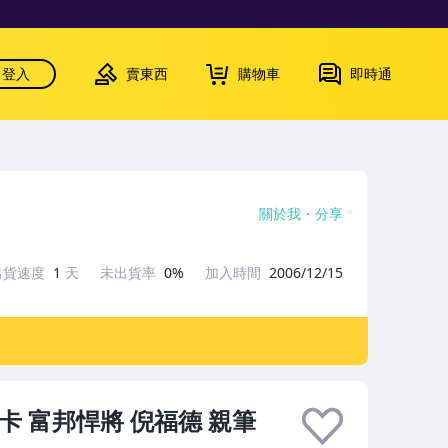
登入
賣東西
購物車
即時通
關於我
分享
出貨速度
1
天
未出貨率
0%
加入時間
2006/12/15
員卡 富邦悍將 倪福德 親筆