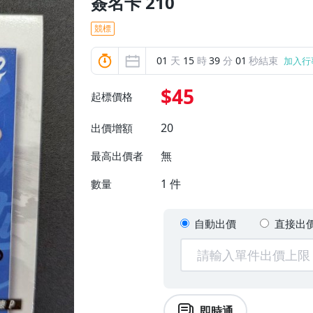
簽名卡 210
競標
01
天
15
時
39
分
00
秒結束
加入行
$45
起標價格
20
出價增額
無
最高出價者
1
件
數量
自動出價
直接出
即時通