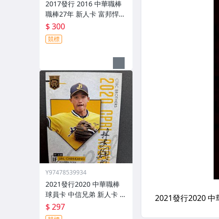
2017發行 2016 中華職棒
職棒27年 新人卡 富邦悍將
陳仕朋 親筆簽名卡 rc05
$ 300
競標
Y97478539934
2021發行2020 中華職棒
球員卡 中信兄弟 新人卡 林
志綱 親筆簽名卡 RC35
$ 297