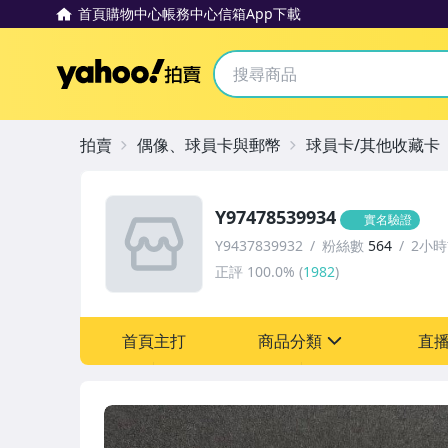
首頁
購物中心
帳務中心
信箱
App下載
Yahoo拍賣
拍賣
偶像、球員卡與郵幣
球員卡/其他收藏卡
Y97478539934
實名驗證
Y9437839932
粉絲數
564
2小
正評
100.0%
(
1982
)
首頁主打
商品分類
直
sign
偶像、球員卡與郵幣