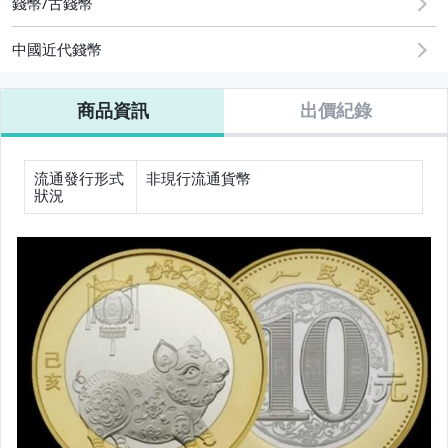
錢幣/古錢幣
玩具、模型與公仔
中國近代錢幣
居家、家具與園藝
商品資訊
出價紀錄
偶像、球員卡與郵幣
電玩遊戲與主機
流通發行形式
非現行流通貨幣
狀況