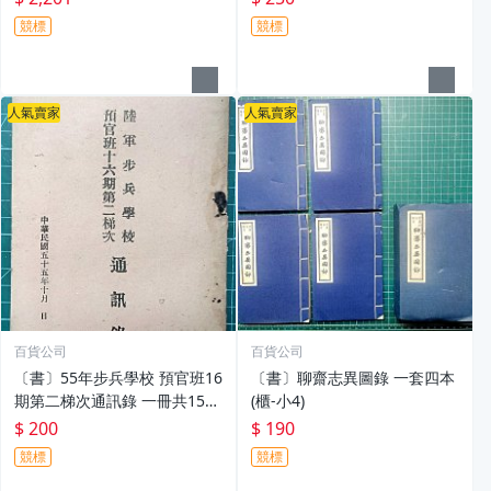
競標
競標
人氣賣家
人氣賣家
百貨公司
百貨公司
〔書〕55年步兵學校 預官班16
〔書〕聊齋志異圖錄 一套四本
期第二梯次通訊錄 一冊共157
(櫃-小4)
頁(櫃-小4)
$ 200
$ 190
競標
競標