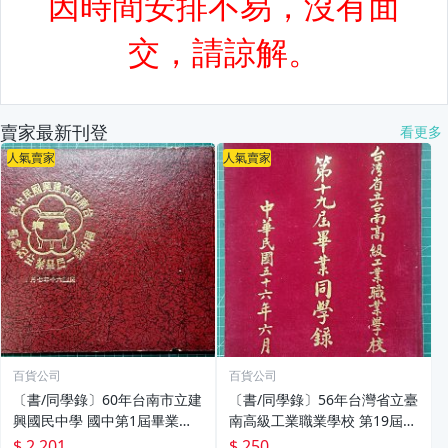
賣家最新刊登
看更多
人氣賣家
人氣賣家
百貨公司
百貨公司
〔書/同學錄〕60年台南市立建
〔書/同學錄〕56年台灣省立臺
興國民中學 國中第1屆畢業生
南高級工業職業學校 第19屆畢
紀念冊 (大櫃-1)
業同學錄 (大櫃-1)
$ 2,201
$ 250