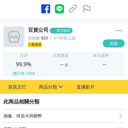
百貨公司
實名驗證
粉絲數
820
4小時前上線
追蹤
人氣賣家
-
-
正評
出貨速度
未出貨率
99.9%
--
--
天
總評價
1408
-
首頁主打
商品分類
直播影片
-
sign
圖書/影音/文具
2
成人專區
偶像、球員卡與郵幣
古董、藝術與礦石