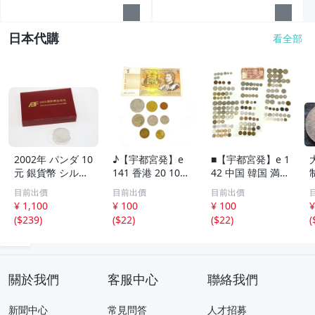
日本代購
看全部
2002年 パンダ 10
♪【宇都宮発】e
■【宇都宮発】e 1
元 銀貨幣 シルバ
141 香港 20 10セ
42 中国 韓国 満州
ー 中国人民銀行
ント 硬貨 / シン
オランダ タイ ド
目前出價
目前出價
目前出價
中華人民共和国
ガポール 50 20 1
イツ フランス フ
¥ 1,100
¥ 100
¥ 100
¥
プルーフ 古銭 硬
0セント / オース
ィリピン イギリ
(
$239
)
(
$22
)
(
$22
)
(
貨 コイン 銀貨 ケ
トラリア 旧1ドル
ス スイス インド
ース入り コレク
札 1ドル 50 1セ
ネシア トルコ 海
ション 6994-RS
ント 硬貨 まとめ
外 外貨 まとめて
て
關於我們
客服中心
聯絡我們
新聞中心
常見問答
人才招募