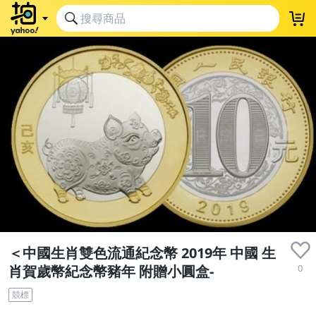
＜中國生肖雙色流通紀念幣 2019年 中國 生
0
肖賀歲幣紀念幣豬年 附贈小圓盒-
競標