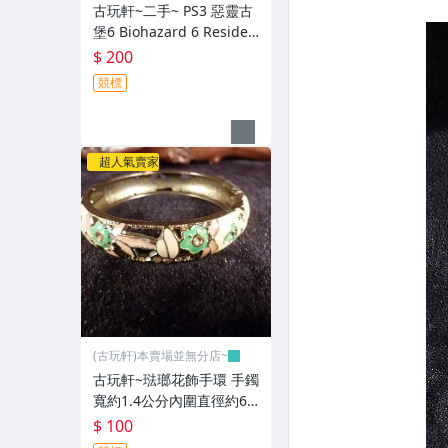
古玩軒~二手~ PS3 惡靈古
堡6 Biohazard 6 Residen
t Evil 6 -英文~GGG100
$ 200
競標
超人氣賣家
(古玩軒)本賣場並無分店~
古玩軒~琺瑯花飾手環 手鐲
寬約1.4公分內圍直徑約6.1
公分(非緬甸玉.翡翠.藍寶)G
$ 100
GG99