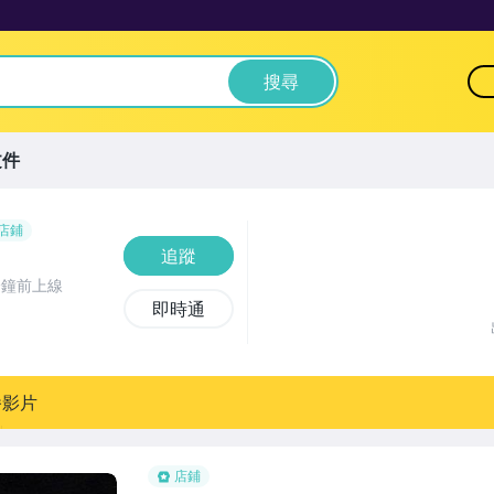
搜尋
文件
店鋪
追蹤
分鐘前上線
即時通
播影片
店鋪