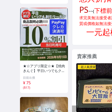
14
賣家推薦
★☆アプリ限定☆★【焼肉
超人氣賣家
きんぐ】平日いつでもクー
ポン 10%割引券 9月15日
目前出價
まで PayPay・クレカ決済
¥ 75
可 当日利用可能
(
$17
)