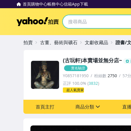
首頁
購物中心
帳務中心
信箱
App下載
Yahoo拍賣
拍賣
古董、藝術與礦石
文獻收藏品
證書/
(古玩軒)本賣場並無分店~
實名驗證
Y0857181950
粉絲數
2750
57
正評
100.0%
(
3832
)
超人氣賣家
首頁主打
商品分類
直
sign
其它