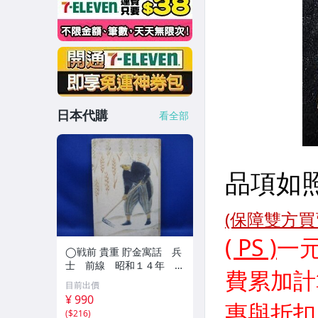
日本代購
看全部
◯戦前 貴重 貯金寓話 兵
士 前線 昭和１４年 非
売品 貯金局 古い 昭和 レ
目前出價
トロ アンティーク ヴィン
¥ 990
テージ ディスプレイ /426
(
$216
)