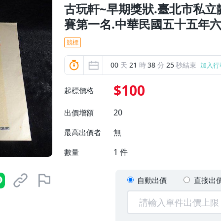
古玩軒~早期獎狀.臺北市私
賽第一名.中華民國五十五年六月
競標
00
天
21
時
38
分
23
秒結束
加入行
$100
起標價格
20
出價增額
無
最高出價者
1
件
數量
自動出價
直接出