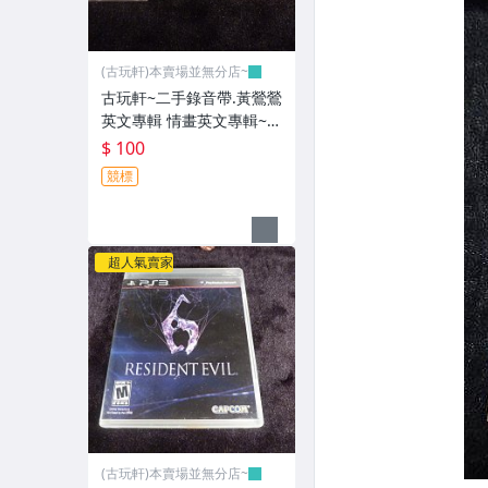
(古玩軒)本賣場並無分店~
古玩軒~二手錄音帶.黃鶯鶯
英文專輯 情畫英文專輯~G
GG101
$ 100
競標
超人氣賣家
(古玩軒)本賣場並無分店~