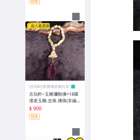
競標
超人氣賣家
(古玩軒)本賣場並無分店~
古玩軒~玉雕彌勒佛+18羅
漢老玉雕.念珠.佛珠(非緬甸
玉.漢白玉.雞血石.紫羅藍.
$ 900
舒俱萊.綠松石.澎湖文石)G
競標
GG98