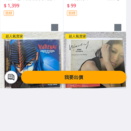
試聽片 飛碟唱片 非復刻版 黑
旅 CD (Z345)
$ 1,399
$ 99
膠唱片 (Z347)
競標
競標
超人氣賣家
超人氣賣家
我要出價
長春舊貨行，萬物皆有
長春舊貨行，萬物皆有
長春舊貨行 CIRQUE DU SOLE
長春舊貨行 曲婉婷 我的歌聲裡
IL 太陽劇團 VAREKAI 浪跡天
DVD 缺CD (Z345)
涯 CD (Z345)
$ 99
$ 139
競標
競標