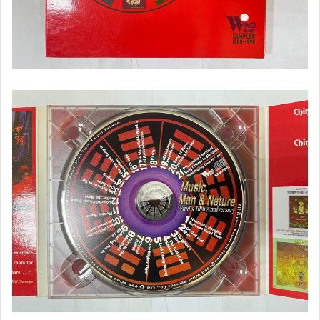
銅板舊冊
書籍
二手家電.樂器
生活雜貨
布袋戲玩偶.公仔
遊戲攻略本
其它