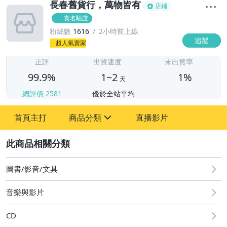
長春舊貨行，萬物皆有
店鋪
實名驗證
粉絲數
1616
2小時前上線
追蹤
1
超人氣賣家
正評
出貨速度
未出貨率
99.9%
1~2
1%
天
總評價
2581
優於全站平均
首頁主打
商品分類
直播影片
sign
2
圖書/影音/文具
家具
音樂與影片
書.畫作品
CD
雕刻.工藝品