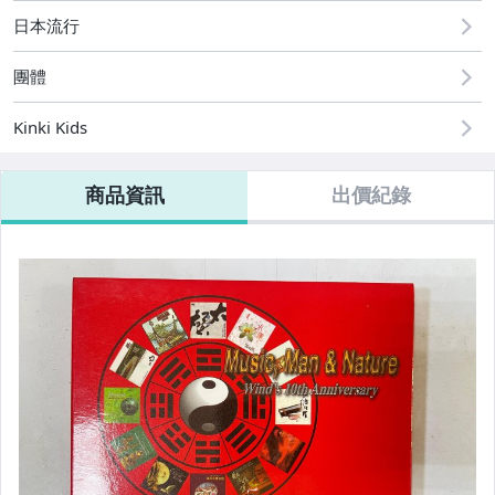
日本流行
玉.石.印材.水晶
團體
陶.瓷器.花瓶.茶壺
Kinki Kids
郵.幣.券
勳章.書信.照片.證.文史
商品資訊
出價紀錄
地圖.海報
CD.錄音卡帶
黑膠唱片
VCD.DVD
遊戲卡帶.
相機.攝影.週邊
文具週邊.書籤.明信片