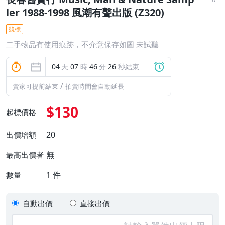
ler 1988-1998 風潮有聲出版 (Z320)
競標
二手物品有使用痕跡，不介意保存如圖 未試聽
04
天
07
時
46
分
25
秒結束
/
賣家可提前結束
拍賣時間會自動延長
$130
起標價格
20
出價增額
無
最高出價者
1
件
數量
自動出價
直接出價