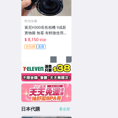
時光珍藏
索尼H300長焦相機 9成新
實物圖 無霉 有輕微使用痕
跡 機身鏡頭原裝 無拆修無
$ 8,150
95折
翻新-3430
折扣碼
直購
日本代購
看全部