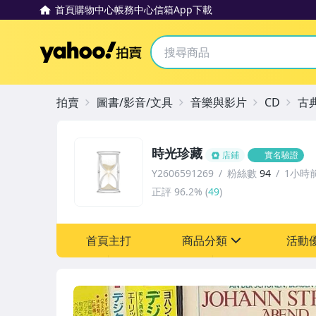
首頁
購物中心
帳務中心
信箱
App下載
Yahoo拍賣
拍賣
圖書/影音/文具
音樂與影片
CD
古
時光珍藏
店鋪
實名驗證
Y2606591269
粉絲數
94
1小時
正評
96.2%
(
49
)
首頁主打
商品分類
活動
sign
其它
[全店] 粉絲專享
[全店] 週年慶