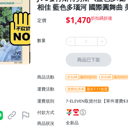
相佳 藍色多瑙河 國際圓舞曲 
$1,470
定價
數量
商品已下架
商品活動
折扣碼
滿800折60
折扣碼
滿30000
運費活動
運費抵用券
週末7-11免運
運費規則
7-ELEVEN取貨付款【單件運費$
ELEVEN取貨不付款【免運費】
付款方式
或消費滿$1298免運費】、宅配
$1598免運費】
全新品
商品狀況