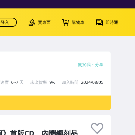
登入
賣東西
購物車
即時通
關於我
分享
貨速度
6~7
天
未出貨率
9%
加入時間
2024/08/05
河》首版CD，內圈鋼刻品