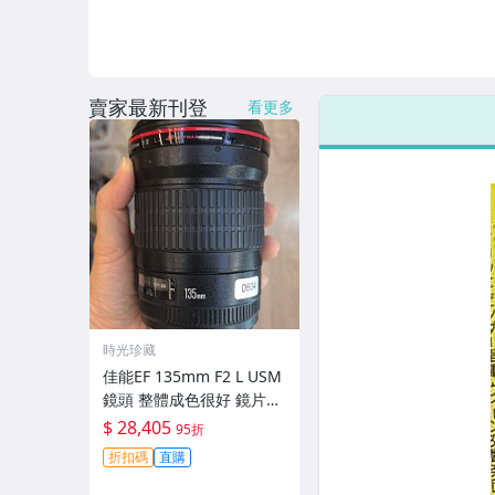
賣家最新刊登
看更多
時光珍藏
佳能EF 135mm F2 L USM
鏡頭 整體成色很好 鏡片完
美無劃痕 功能一切正常 無
$ 28,405
95折
拆修無-3430
折扣碼
直購