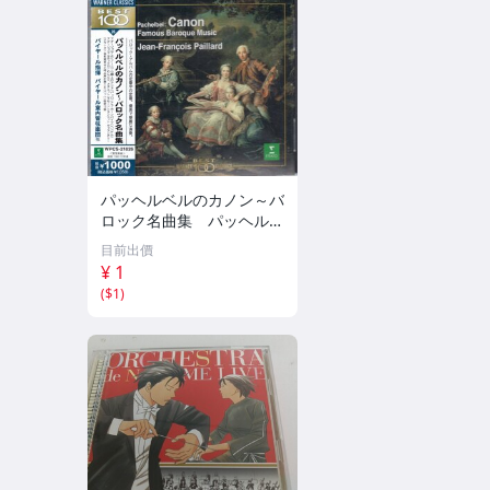
パッヘルベルのカノン～バ
ロック名曲集 パッヘルベ
ル パイヤール ERATO 30
目前出價
¥ 1
(
$1
)