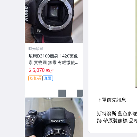
時光珍藏
尼康D3100機身 1420萬像
素 實物圖 無霉 有輕微使用
痕跡 機身原裝 無拆修無翻
$ 5,070
95折
新 臨-343
折扣碼
直購