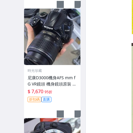
時光珍藏
尼康D3000機身AFS mm f
G VR鏡頭 機身鏡頭原裝 無
拆修無翻新 有輕微使用痕
$ 7,670
95折
跡 鏡頭-3430
折扣碼
直購