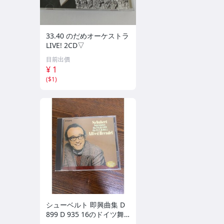
33.40 のだめオーケストラ
LIVE! 2CD▽
目前出價
¥ 1
(
$1
)
シューベルト 即興曲集 D
899 D 935 16のドイツ舞
曲集 ブレンデル 【CD】