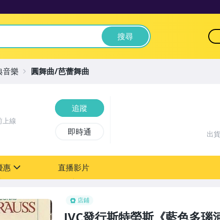
搜尋
典音樂
圓舞曲/芭蕾舞曲
追蹤
前上線
即時通
出
優惠
直播影片
sign
店鋪
JVC發行斯特勞斯《藍色多瑙