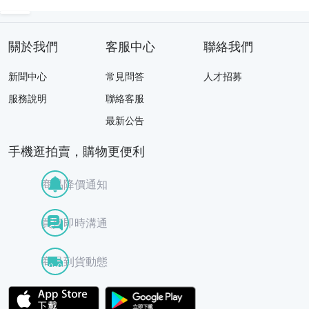
ハーモニー管弦楽
団 CD 08
關於我們
客服中心
聯絡我們
新聞中心
常見問答
人才招募
服務說明
聯絡客服
最新公告
手機逛拍賣，購物更便利
商品降價通知
買賣即時溝通
商品到貨動態
APP Store
Google Play