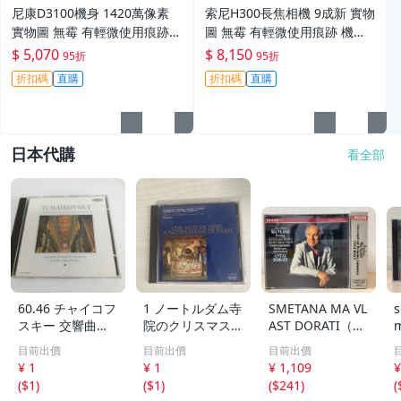
尼康D3100機身 1420萬像素
索尼H300長焦相機 9成新 實物
實物圖 無霉 有輕微使用痕跡
圖 無霉 有輕微使用痕跡 機身
機身原裝 無拆修無翻新 臨-34
鏡頭原裝 無拆修無翻新-3430
$ 5,070
$ 8,150
95折
95折
3
折扣碼
直購
折扣碼
直購
日本代購
看全部
60.46 チャイコフ
1 ノートルダム寺
SMETANA MA VL
s
スキー 交響曲第5
院のクリスマス/
AST DORATI（ド
m
番 第6番 悲愴 エ
ピエールコシュロ
ラティ） 2CD 蒸
8
目前出價
目前出價
目前出價
フゲニー・ムラビ
ー 8
着仕様 【CD】
¥ 1
¥ 1
¥ 1,109
¥
ンスキー レニン
(
$1
)
(
$1
)
(
$241
)
(
グラード・フィル