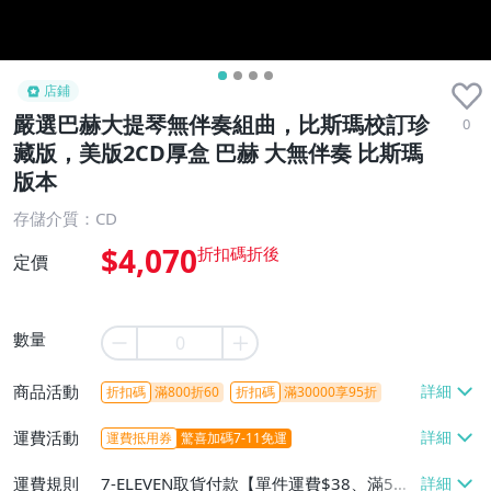
店鋪
嚴選巴赫大提琴無伴奏組曲，比斯瑪校訂珍
0
藏版，美版2CD厚盒 巴赫 大無伴奏 比斯瑪
版本
存儲介質：CD
$4,070
定價
數量
商品活動
折扣碼
滿800折60
折扣碼
滿30000享95折
運費活動
運費抵用券
驚喜加碼7-11免運
運費規則
7-ELEVEN取貨付款【單件運費$38、滿5件