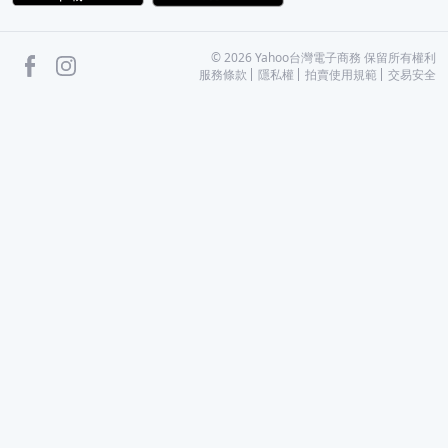
facebook
Instagram
©
2026
Yahoo台灣電子商務 保留所有權利
服務條款
隱私權
拍賣使用規範
交易安全