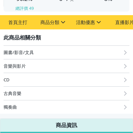
總評價
49
首頁主打
商品分類
活動優惠
直播影
sign
sign
2
其它
[全店] 粉絲專享
[全店] 週年慶
圖書/影音/文具
音樂與影片
CD
古典音樂
獨奏曲
商品資訊