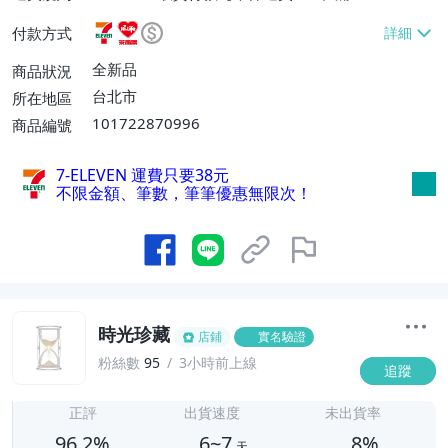
或消費滿$1298免運費】、7-ELEVEN取貨
付款方式
不付款【免運費】、萊爾富取貨付款【單件
運費$60、滿5件或消費滿$1298免運
全新品
商品狀況
費】、宅配/貨運【單件運費$120、滿5件
台北市
所在地區
或消費滿$1598免運費】
101722870996
商品編號
7-ELEVEN 運費只要
38
元
不限金額、筆數，筆筆優惠無限次！
時光珍藏
店鋪
實名驗證
粉絲數
95
3小時前上線
追蹤
6
正評
出貨速度
未出貨率
96.2%
6~7
8%
天