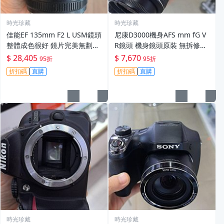
時光珍藏
時光珍藏
佳能EF 135mm F2 L USM鏡頭
尼康D3000機身AFS mm fG V
整體成色很好 鏡片完美無劃痕
R鏡頭 機身鏡頭原裝 無拆修無
功能一切正常 無拆修無-3430
翻新 有輕微使用痕跡 鏡頭-34
$ 28,405
$ 7,670
95折
95折
30
折扣碼
直購
折扣碼
直購
時光珍藏
時光珍藏