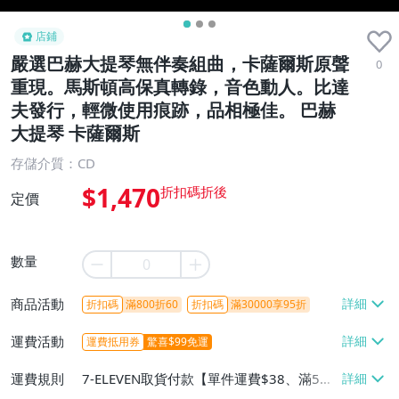
店鋪
嚴選巴赫大提琴無伴奏組曲，卡薩爾斯原聲
0
重現。馬斯頓高保真轉錄，音色動人。比達
夫發行，輕微使用痕跡，品相極佳。 巴赫
大提琴 卡薩爾斯
存儲介質：CD
$1,470
定價
數量
商品活動
折扣碼
滿800折60
折扣碼
滿30000享95折
運費活動
運費抵用券
驚喜$99免運
運費規則
7-ELEVEN取貨付款【單件運費$38、滿5件