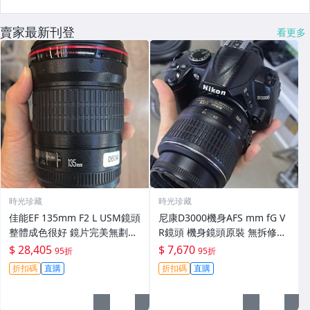
賣家最新刊登
看更多
時光珍藏
時光珍藏
佳能EF 135mm F2 L USM鏡頭
尼康D3000機身AFS mm fG V
整體成色很好 鏡片完美無劃痕
R鏡頭 機身鏡頭原裝 無拆修無
功能一切正常 無拆修無-3430
翻新 有輕微使用痕跡 鏡頭-34
$ 28,405
$ 7,670
95折
95折
30
折扣碼
直購
折扣碼
直購