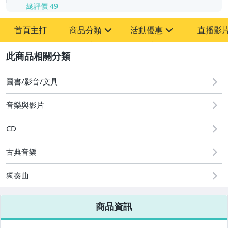
總評價
49
首頁主打
商品分類
活動優惠
直播影
sign
sign
2
其它
[全店] 粉絲專享
[全店] 週年慶
圖書/影音/文具
音樂與影片
CD
古典音樂
獨奏曲
商品資訊