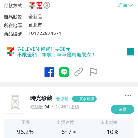
或消費滿$1298免運費】、7-ELEVEN取貨
付款方式
不付款【免運費】、萊爾富取貨付款【單件
運費$60、滿5件或消費滿$1298免運
全新品
商品狀況
費】、宅配/貨運【單件運費$120、滿5件
台北市
所在地區
或消費滿$1598免運費】
101722874571
商品編號
7-ELEVEN 運費只要
38
元
不限金額、筆數，筆筆優惠無限次！
時光珍藏
店鋪
實名驗證
粉絲數
94
2小時前上線
追蹤
6
正評
出貨速度
未出貨率
96.2%
6~7
10%
天