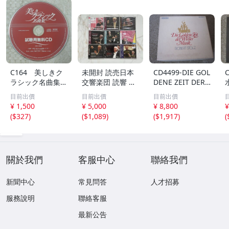
C164 美しきク
未開封 読売日本
CD4499-DIE GOL
ラシック名曲集
交響楽団 読響 ク
DENE ZEIT DER
試聴用無料CD
ラシックCD 9枚
WIENER MUSIK
目前出價
目前出價
目前出價
非売品 CD ジ
セット ライブ録
ウインナ・ワル
¥ 1,500
¥ 5,000
¥ 8,800
¥
ャケット無し
音
ツ大全集 BOX
(
$327
)
(
$1,089
)
(
$1,917
)
(
１２枚組
關於我們
客服中心
聯絡我們
新聞中心
常見問答
人才招募
服務說明
聯絡客服
最新公告