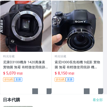
時光珍藏
時光珍藏
尼康D3100機身 1420萬像素
索尼H300長焦相機 9成新 實物
實物圖 無霉 有輕微使用痕跡
圖 無霉 有輕微使用痕跡 機身
機身原裝 無拆修無翻新 臨-34
鏡頭原裝 無拆修無翻新-3430
$ 5,070
$ 8,150
95折
95折
3
折扣碼
直購
折扣碼
直購
日本代購
看全部