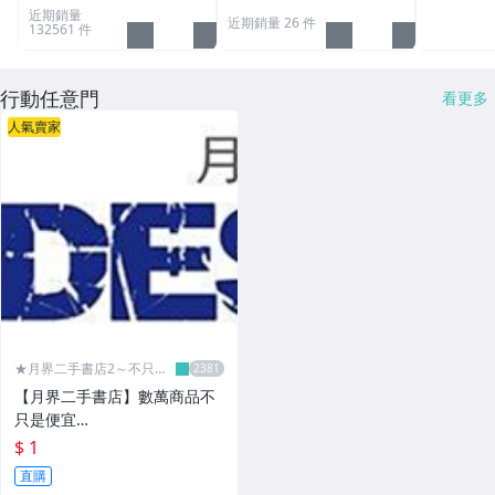
近期銷量
近期銷量 26 件
132561 件
行動任意門
看更多
人氣賣家
★月界二手書店2～不只是
便宜...★
【月界二手書店】數萬商品不
只是便宜…
$ 1
直購