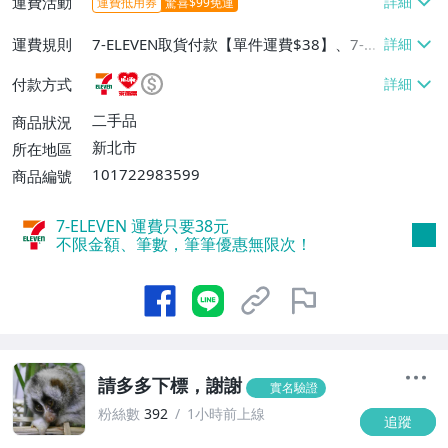
運費活動
運費抵用券
驚喜$99免運
運費規則
7-ELEVEN取貨付款【單件運費$38】、7-EL
EVEN取貨不付款【單件運費$38】、萊爾富
付款方式
取貨付款【單件運費$60】、宅配/貨運【單
件運費$200】、郵局掛號【單件運費$10
二手品
商品狀況
0】、大型/超重物品運送【單件運費$30
新北市
所在地區
0】、低溫配送【單件運費$150】
101722983599
商品編號
7-ELEVEN 運費只要
38
元
不限金額、筆數，筆筆優惠無限次！
請多多下標，謝謝
實名驗證
粉絲數
392
1小時前上線
追蹤
1