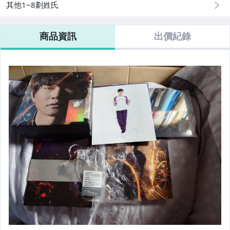
其他1~8劃姓氏
男性精品與服飾
手錶與飾品配件
商品資訊
出價紀錄
女包精品與女鞋
相機、攝影與周邊
運動、戶外與休閒