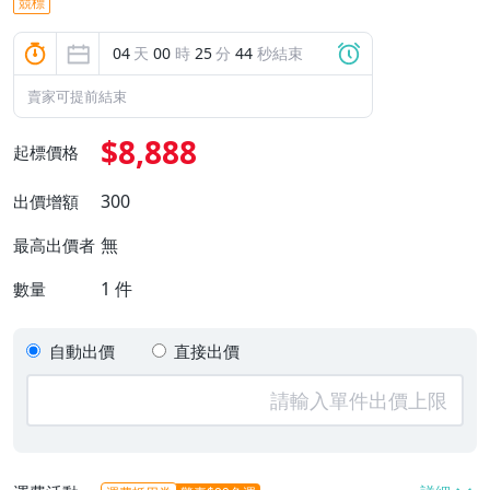
競標
04
天
00
時
25
分
44
秒結束
賣家可提前結束
$8,888
起標價格
300
出價增額
無
最高出價者
1
件
數量
自動出價
直接出價