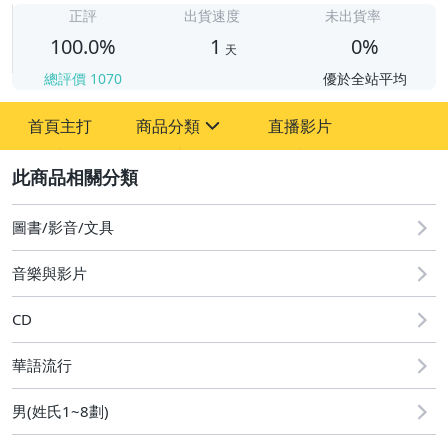
正評
出貨速度
未出貨率
100.0%
1
0%
天
總評價
1070
優於全站平均
首頁主打
商品分類
直播影片
sign
2
圖書/影音/文具
圖書/影音/文具
古董、藝術與礦石
音樂與影片
原創設計良品
CD
玩具、模型與公仔
華語流行
偶像、球員卡與郵幣
男(姓氏1~8劃)
女裝與服飾配件