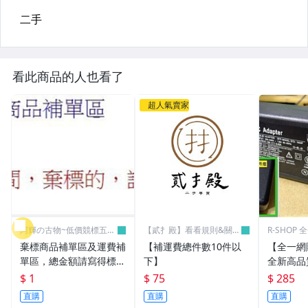
看此商品的人也看了
超人氣賣家
阿輝の古物~低價競標五六
【貳扌殿】看看規則&關於
R-SHOP
日結標
我
棄標商品補單區及運費補
【補運費總件數10件以
【全一網
單區，總金額請寫得標商
下】
全新高品質
品金額，運費請寫棄標商
筆電 變壓器
$ 1
$ 75
$ 285
品原設定之運費
3.16A通用
直購
直購
直購
L30 N10