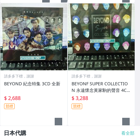
請多多下標，謝謝
請多多下標，謝謝
BEYOND 紀念特集 3CD 全新
BEYONF SUPER COLLECTIO
N 永遠懷念黃家駒的聲音 4CD
全新
$ 2,688
$ 3,288
競標
競標
日本代購
看全部