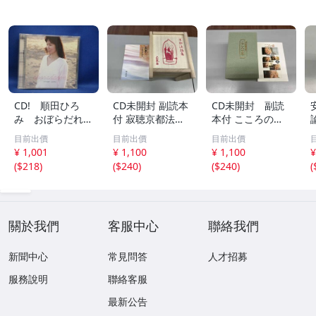
CD! 順田ひろ
CD未開封 副読本
CD未開封 副読
み おぼらだれ
付 寂聴京都法話
本付 こころの
ん 帯付き OM
集 ユーキャン
扉 河合隼雄講話
目前出價
目前出價
目前出價
CD-16 42405
集
¥ 1,001
¥ 1,100
¥ 1,100
¥
(
$218
)
(
$240
)
(
$240
)
(
關於我們
客服中心
聯絡我們
新聞中心
常見問答
人才招募
服務說明
聯絡客服
最新公告