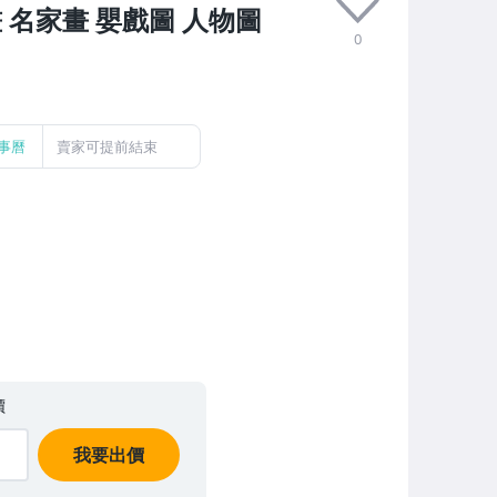
 名家畫 嬰戲圖 人物圖
0
事曆
賣家可提前結束
價
我要出價