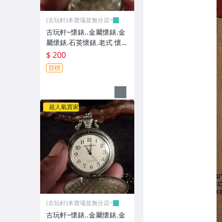
(古玩軒)本賣場並無分店~
古玩軒~懷錶..金屬懷錶.金
屬懷錶.石英懷錶.老式 懷錶
~GGG91
$ 200
競標
超人氣賣家
(古玩軒)本賣場並無分店~
古玩軒~懷錶..金屬懷錶.金