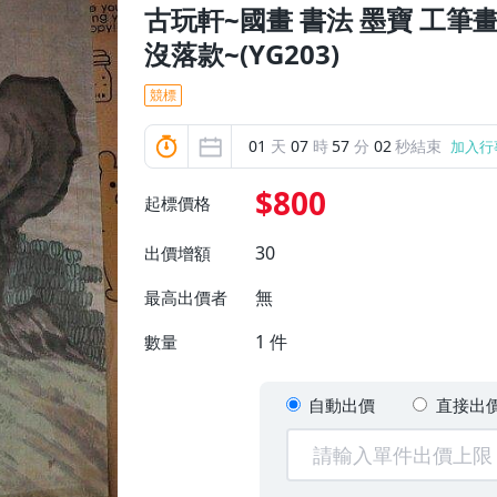
古玩軒~國畫 書法 墨寶 工筆畫
沒落款~(YG203)
競標
01
天
07
時
56
分
59
秒結束
加入行
$800
起標價格
30
出價增額
無
最高出價者
1
件
數量
自動出價
直接出