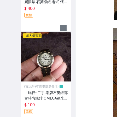
屬懷錶.石英懷錶.老式 懷錶
~GGG90
$ 400
競標
超人氣賣家
(古玩軒)本賣場並無分店~
古玩軒~二手.潮牌石英錶都
會時尚錶(非OMEGA歐米
茄.卡迪亞.浪琴.大海馬)GG
$ 100
G89
競標