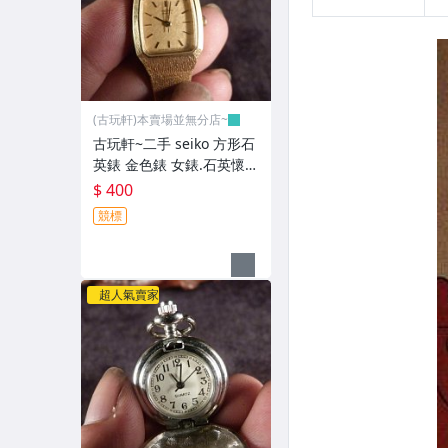
(古玩軒)本賣場並無分店~
古玩軒~二手 seiko 方形石
英錶 金色錶 女錶.石英懷
錶.老式 懷錶 ~GGG92
$ 400
競標
超人氣賣家