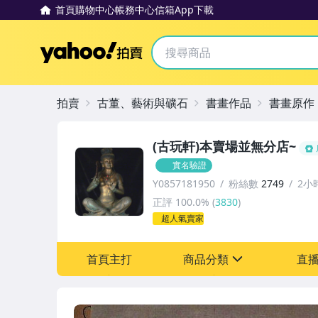
首頁
購物中心
帳務中心
信箱
App下載
Yahoo拍賣
拍賣
古董、藝術與礦石
書畫作品
書畫原作
(古玩軒)本賣場並無分店~
實名驗證
Y0857181950
粉絲數
2749
2小
正評
100.0%
(
3830
)
超人氣賣家
首頁主打
商品分類
直
sign
其它