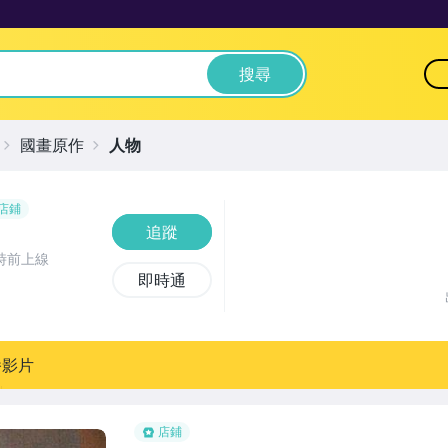
搜尋
國畫原作
人物
店鋪
追蹤
時前上線
即時通
播影片
店鋪