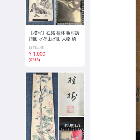
【模写】在銘 桂林 幽村訪
詩図 水墨山水図 人物 橋
紙本 まくり 132×32㎝ 古
目前出價
玩 骨董 古美術 掛け軸 書
¥ 1,000
画 日本画 水墨 紙本掛軸
(
$218
)
(K30168)