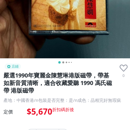
店鋪
嚴選1990年寶麗金陳慧琳港版磁帶，帶基
0
如新音質清晰，適合收藏愛聽 1990 馮氏磁
帶 港版磁帶
產地：中國香港/n包裝是否完整：是/n成色：品相完好無瑕疵
$5,670
定價