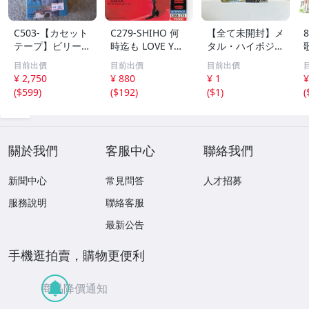
C503-【カセット
C279-SHIHO 何
【全て未開封】メ
テープ】ビリー・
時迄も LOVE YO
タル・ハイポジ中
ヴォーン ベス
U ※歌詞アリ
心 カセットテー
目前出價
目前出價
目前出價
ト BEST ONE
プ大量まとめ 約
¥ 2,750
¥ 880
¥ 1
¥
全２０曲
1.7kg AXIA TDK
(
$599
)
(
$192
)
(
$1
)
(
SONY maxell 生
産終了モデル含む
現状品 1円スター
ト
關於我們
客服中心
聯絡我們
新聞中心
常見問答
人才招募
服務說明
聯絡客服
最新公告
手機逛拍賣，購物更便利
商品降價通知