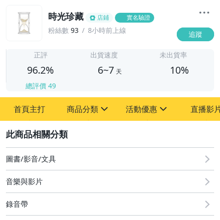
時光珍藏
店鋪
實名驗證
粉絲數
93
8小時前上線
追蹤
6
正評
出貨速度
未出貨率
96.2%
6~7
10%
天
總評價
49
首頁主打
商品分類
活動優惠
直播影
sign
sign
2
其它
[全店] 粉絲專享
[全店] 週年慶
圖書/影音/文具
音樂與影片
錄音帶