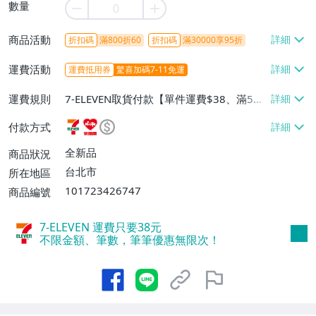
數量
商品活動
折扣碼
滿800折60
折扣碼
滿30000享95折
運費活動
運費抵用券
驚喜加碼7-11免運
運費規則
7-ELEVEN取貨付款【單件運費$38、滿5件
或消費滿$1298免運費】、7-ELEVEN取貨
付款方式
不付款【免運費】、萊爾富取貨付款【單件
運費$60、滿5件或消費滿$1298免運
全新品
商品狀況
費】、宅配/貨運【單件運費$120、滿5件
台北市
所在地區
或消費滿$1598免運費】
101723426747
商品編號
7-ELEVEN 運費只要
38
元
不限金額、筆數，筆筆優惠無限次！