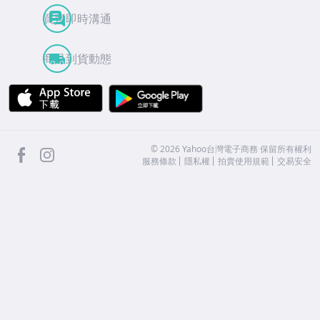
買賣即時溝通
商品到貨動態
APP Store
Google Play
facebook
Instagram
©
2026
Yahoo台灣電子商務 保留所有權利
服務條款
隱私權
拍賣使用規範
交易安全