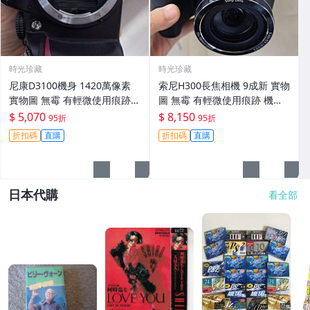
時光珍藏
時光珍藏
尼康D3100機身 1420萬像素
索尼H300長焦相機 9成新 實物
實物圖 無霉 有輕微使用痕跡
圖 無霉 有輕微使用痕跡 機身
機身原裝 無拆修無翻新 臨-34
鏡頭原裝 無拆修無翻新-3430
$ 5,070
$ 8,150
95折
95折
3
折扣碼
直購
折扣碼
直購
日本代購
看全部