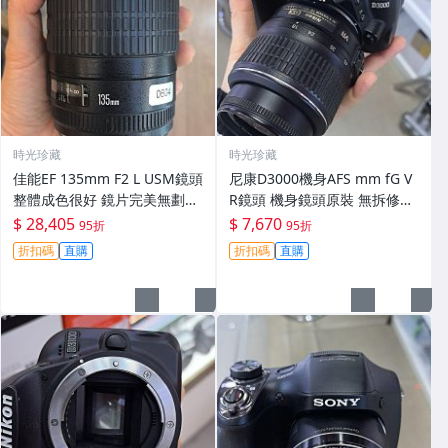
時光珍藏
時光珍藏
佳能EF 135mm F2 L USM鏡頭
尼康D3000機身AFS mm fG V
整體成色很好 鏡片完美無劃痕
R鏡頭 機身鏡頭原裝 無拆修無
功能一切正常 無拆修無-3430
翻新 有輕微使用痕跡 鏡頭-34
$ 28,405
$ 7,670
95折
95折
30
折扣碼
直購
折扣碼
直購