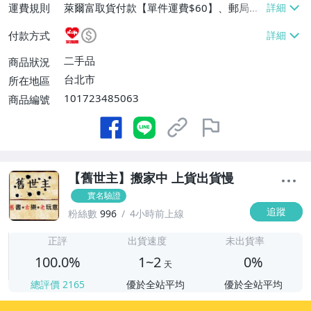
運費規則
萊爾富取貨付款【單件運費$60】、郵局掛
號【單件運費$80】
付款方式
二手品
商品狀況
台北市
所在地區
101723485063
商品編號
【舊世主】搬家中 上貨出貨慢
實名驗證
追蹤
粉絲數
996
4小時前上線
1
正評
出貨速度
未出貨率
100.0%
1~2
0%
天
總評價
2165
優於全站平均
優於全站平均