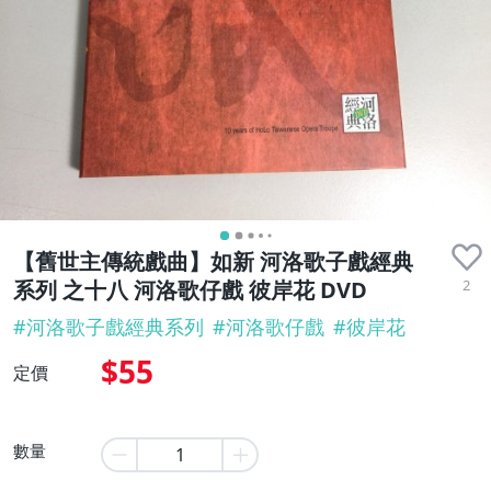
【舊世主傳統戲曲】如新 河洛歌子戲經典
2
系列 之十八 河洛歌仔戲 彼岸花 DVD
#
河洛歌子戲經典系列
#
河洛歌仔戲
#
彼岸花
$55
定價
數量