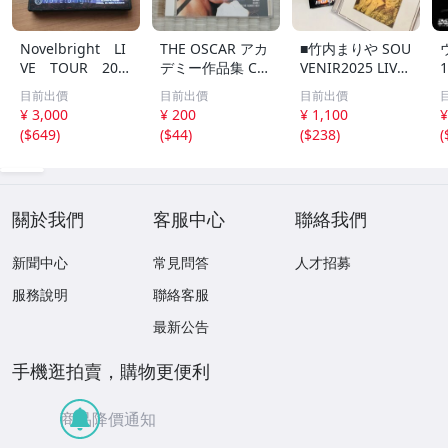
Novelbright LI
THE OSCAR アカ
■竹内まりや SOU
VE TOUR 202
デミー作品集 CD
VENIR2025 LIVE
4 ～CIRCUS
映画音楽 サウン
DVD ＆ SUGARB
目前出價
目前出價
目前出價
～ DVD 3枚
ドトラック
ABE シュガー・
¥ 3,000
¥ 200
¥ 1,100
¥
組 （中古品）
ベイブ 山下達郎
(
$649
)
(
$44
)
(
$238
)
(
SONGS 2枚組 20
25年版 計2点【買
取まねきや】
關於我們
客服中心
聯絡我們
新聞中心
常見問答
人才招募
服務說明
聯絡客服
最新公告
手機逛拍賣，購物更便利
商品降價通知