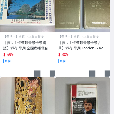
【舊世主】搬家中 上貨出貨慢
【舊世主】搬家中 上貨出貨慢
【舊世主懷舊錄音帶卡帶國
【舊世主懷舊錄音帶卡帶古
語】稀有 早期 全國廣播電台
典】稀有 早期 London & Roy
全省電台主持人精選 20年絕版
al Classic Music 倫敦皇家樂
$ 599
$ 309
懷念國語老歌專輯 12卷(第一
輯 I+II 共12卷 輕音樂古典精
直購
直購
套少第4 +第二套第22) 原音 內
選 內外乾淨
外乾淨