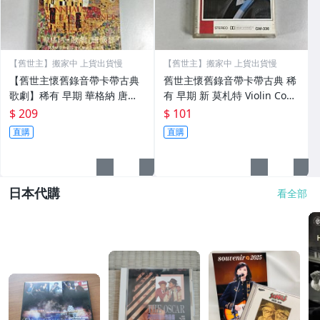
【舊世主】搬家中 上貨出貨慢
【舊世主】搬家中 上貨出貨慢
【舊世主懷舊錄音帶卡帶古典
舊世主懷舊錄音帶卡帶古典 稀
歌劇】稀有 早期 華格納 唐懷
有 早期 新 莫札特 Violin Conc
瑟 拜魯特版 3卷完整 附中德對
erto NO 3&5 季曼門 Zimmer
$ 209
$ 101
照劇詞解說冊 內外乾淨
mann 法勃 指揮 EMI 原殼 內
直購
直購
外乾淨
日本代購
看全部