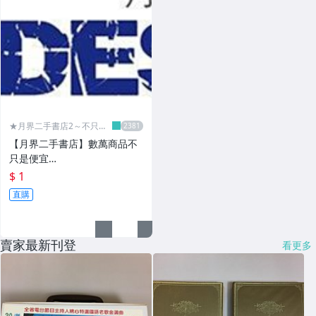
★月界二手書店2～不只是
便宜...★
【月界二手書店】數萬商品不
只是便宜…
$ 1
直購
賣家最新刊登
看更多