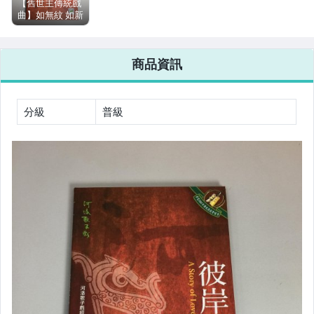
【舊世主傳統戲
曲】如無紋 如新
河洛歌子戲經典
系列 之十六 河
洛歌仔戲 台灣
商品資訊
我的母親 DVD
分級
普級