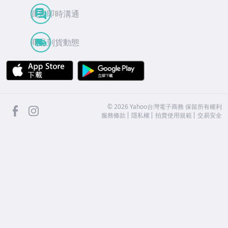
買賣即時溝通
商品到貨動態
APP Store
Google Play
facebook
Instagram
©
2026
Yahoo台灣電子商務 保留所有權利
服務條款
隱私權
拍賣使用規範
交易安全