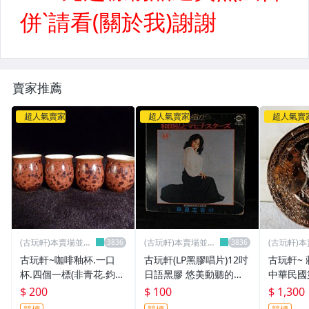
賣家推薦
超人氣賣家
超人氣賣家
超人氣賣
(古玩軒)本賣場並無
(古玩軒)本賣場並無
(古玩軒)
分店~
分店~
分店~
古玩軒~咖啡釉杯.一口
古玩軒(LP黑膠唱片)12吋
古玩軒~
杯.四個一標(非青花.鈞
日語黑膠 悠美動聽的馬
中華民國
窯.越窯.汝窯.官窯.琺瑯
比奈和聲 群星大會44~D
紀念章(徽
$ 200
$ 100
$ 1,300
彩.霽藍釉)PPP619
EF856
紀念章銅