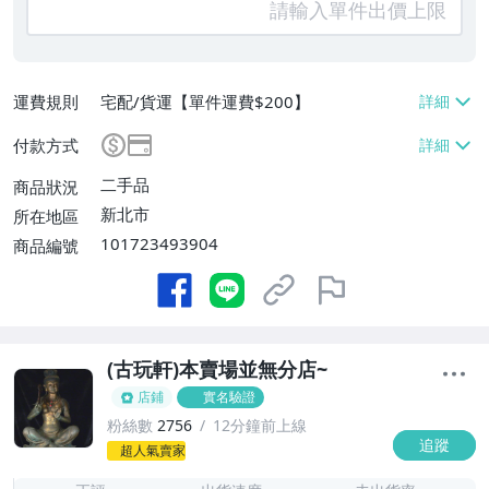
運費規則
宅配/貨運【單件運費$200】
付款方式
二手品
商品狀況
新北市
所在地區
101723493904
商品編號
(古玩軒)本賣場並無分店~
店鋪
實名驗證
粉絲數
2756
12分鐘前上線
追蹤
-
超人氣賣家
-