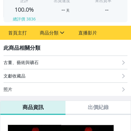
正評
出貨速度
未出貨率
100.0%
--
--
天
總評價
3836
-
-
首頁主打
商品分類
直播影片
sign
其它
2
古董、藝術與礦石
文獻收藏品
照片
商品資訊
出價紀錄