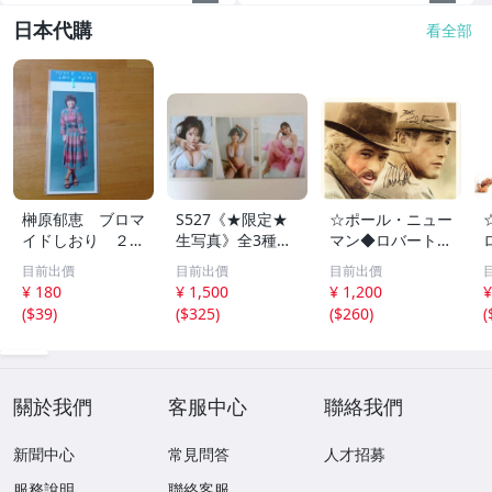
日本代購
看全部
榊原郁恵 ブロマ
S527《★限定★
☆ポール・ニュー
イドしおり ２枚
生写真》全3種セ
マン◆ロバート・
組 レトロ 送料
ット【井口裕香】
レッドフォード◆
目前出價
目前出價
目前出價
１１０円 未開封
FLASH（フラッシ
サイン入り写真◆
¥ 180
¥ 1,500
¥ 1,200
¥
ュ）2026年8月18
30x20㎝☆
(
$39
)
(
$325
)
(
$260
)
(
日・25日合併号
★セブンネット限
定特典★ ☆送料
一律☆
關於我們
客服中心
聯絡我們
新聞中心
常見問答
人才招募
服務說明
聯絡客服