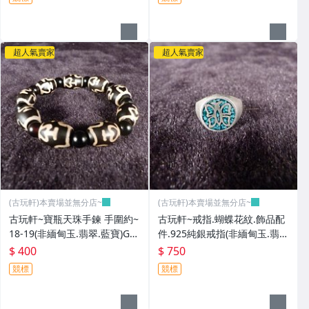
超人氣賣家
超人氣賣家
(古玩軒)本賣場並無分店~
(古玩軒)本賣場並無分店~
古玩軒~寶瓶天珠手鍊 手圍約~
古玩軒~戒指.蝴蝶花紋.飾品配
18-19(非緬甸玉.翡翠.藍寶)GG
件.925純銀戒指(非緬甸玉.翡
G112
翠.藍寶)GGG111
$ 400
$ 750
競標
競標