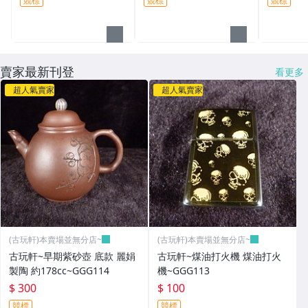
競標
競標
競標
賣家最新刊登
看更多
超人氣賣家
超人氣賣家
(古玩軒)本賣場並無分店~
(古玩軒)本賣場並無分店~
古玩軒~早期紫砂壺 底款 麗娟
古玩軒~煤油打火機 煤油打火
製陶 約178cc~GGG114
機~GGG113
$ 300
$ 100
競標
競標