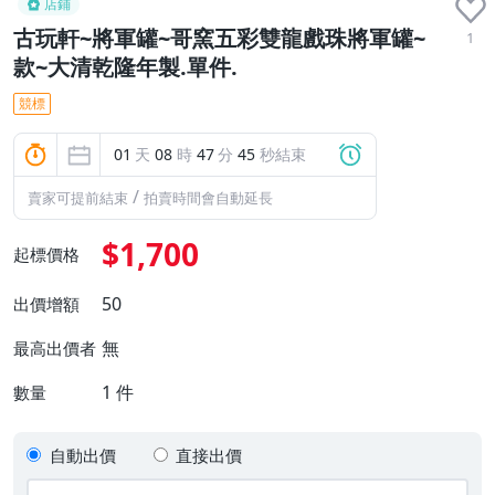
店鋪
古玩軒~將軍罐~哥窯五彩雙龍戲珠將軍罐~
1
款~大清乾隆年製.單件.
競標
01
天
08
時
47
分
44
秒結束
/
賣家可提前結束
拍賣時間會自動延長
$1,700
起標價格
50
出價增額
無
最高出價者
1
件
數量
自動出價
直接出價